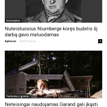
Asmenybės
Nuteistuosius Niurnberge koręs budelis šį
darbą gavo meluodamas
Apkasai
-
2020 9 sausio
0
Technika ir ginklai
Neteisingai naudojamas Garand gali įkąsti