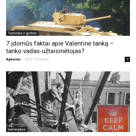
Technika ir ginklai
7 įdomūs faktai apie Valentine tanką –
tanko vadas-užtaisinėtojas?
Apkasai
-
2021 14 vasario
0
Įvairenybės