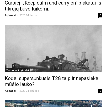
Garsieji „Keep calm and carry on“ plakatai iš
tikrųjų buvo laikomi...
Apkasai
-
2020 24 liepos
0
Technika ir ginklai
Kodėl supersunkusis T28 taip ir nepasiekė
mūšio lauko?
Apkasai
-
2020 24 birželio
0