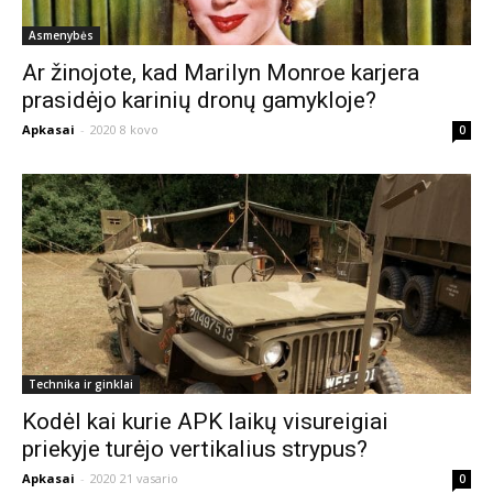
Asmenybės
Ar žinojote, kad Marilyn Monroe karjera
prasidėjo karinių dronų gamykloje?
Apkasai
-
2020 8 kovo
0
Technika ir ginklai
Kodėl kai kurie APK laikų visureigiai
priekyje turėjo vertikalius strypus?
Apkasai
-
2020 21 vasario
0