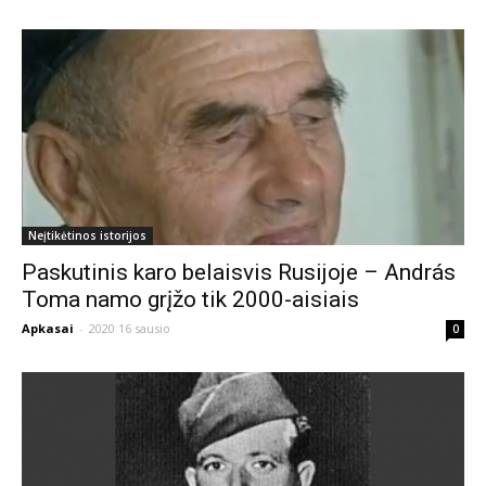
Neįtikėtinos istorijos
Paskutinis karo belaisvis Rusijoje – András
Toma namo grįžo tik 2000-aisiais
Apkasai
-
2020 16 sausio
0