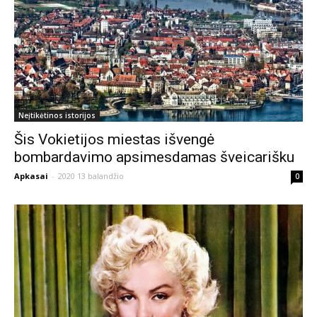
Neįtikėtinos istorijos
Šis Vokietijos miestas išvengė
bombardavimo apsimesdamas šveicarišku
Apkasai
-
2020 13 balandžio
0