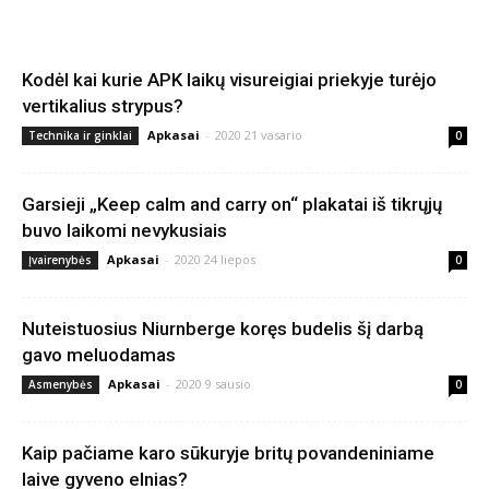
Kodėl kai kurie APK laikų visureigiai priekyje turėjo
vertikalius strypus?
Apkasai
-
2020 21 vasario
Technika ir ginklai
0
Garsieji „Keep calm and carry on“ plakatai iš tikrųjų
buvo laikomi nevykusiais
Apkasai
-
2020 24 liepos
Įvairenybės
0
Nuteistuosius Niurnberge koręs budelis šį darbą
gavo meluodamas
Apkasai
-
2020 9 sausio
Asmenybės
0
Kaip pačiame karo sūkuryje britų povandeniniame
laive gyveno elnias?