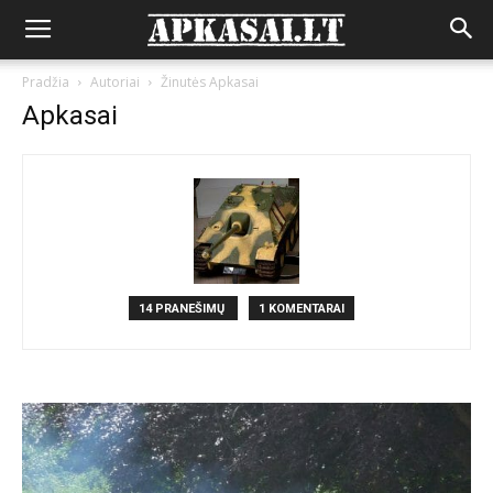
Pradžia
Autoriai
Žinutės Apkasai
Apkasai
14 PRANEŠIMŲ
1 KOMENTARAI