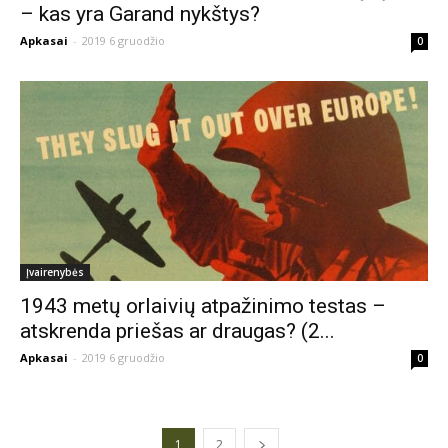
– kas yra Garand nykštys?
Apkasai
-
2019 6 gruodžio
0
Įvairenybės
1943 metų orlaivių atpažinimo testas –
atskrenda priešas ar draugas? (2...
Apkasai
-
2019 6 gruodžio
0
1
2