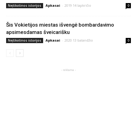
Apkasai
-
2019 14 lapkričio
Neįtikėtinos istorijos
0
Šis Vokietijos miestas išvengė bombardavimo
apsimesdamas šveicarišku
Apkasai
-
2020 13 balandžio
Neįtikėtinos istorijos
0
- reklama -