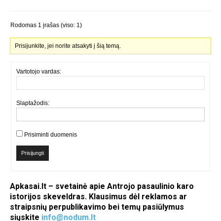
Rodomas 1 įrašas (viso: 1)
Prisijunkite, jei norite atsakyti į šią temą.
Vartotojo vardas:
Slaptažodis:
Prisiminti duomenis
Prisijungti
Apkasai.lt – svetainė apie Antrojo pasaulinio karo
istorijos skeveldras. Klausimus dėl reklamos ar
straipsnių perpublikavimo bei temų pasiūlymus
siųskite
info@nodum.lt