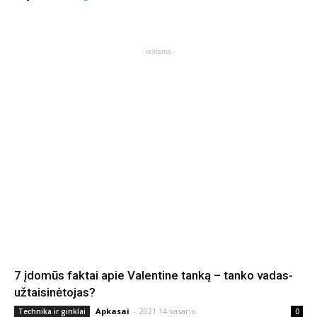
- reklama -
7 įdomūs faktai apie Valentine tanką – tanko vadas-
užtaisinėtojas?
Apkasai
-
2021 14 vasario
Technika ir ginklai
0