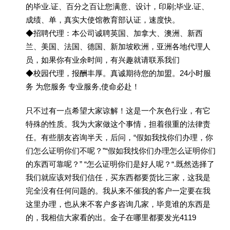
的毕业.证、百分之百让您满意、设计，印刷;毕业.证、
成绩、单，真实大使馆教育部认证，速度快。
◆招聘代理：本公司诚聘英国、加拿大、澳洲、新西
兰、美国、法国、德国、新加坡欧洲，亚洲各地代理人
员，如果你有业余时间，有兴趣就请联系我们
◆校园代理，报酬丰厚。真诚期待您的加盟。24小时服
务 为您服务 专业服务,使命必赴！
只不过有一点希望大家谅解！这是一个灰色行业，有它
特殊的性质。我为大家做这个事情，担着很重的法律责
任。有些朋友咨询半天，后问，“假如我找你们办理，你
们怎么证明你们不呢？”“假如我找你们办理怎么证明你们
的东西可靠呢？” “怎么证明你们是好人呢？“.既然选择了
我们就应该对我们信任，买东西都要货比三家，这我是
完全没有任何问题的。我从来不催我的客户一定要在我
这里办理，也从来不客户多咨询几家，毕竟谁的东西是
的，我相信大家看的出。金子在哪里都要发光4119