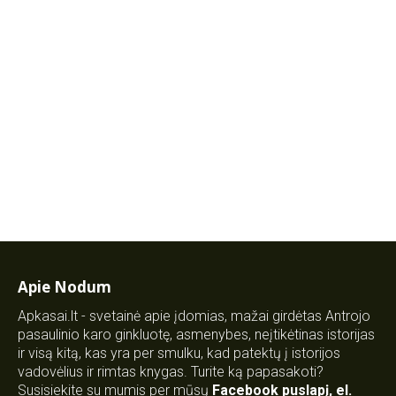
Apie Nodum
Apkasai.lt - svetainė apie įdomias, mažai girdėtas Antrojo
pasaulinio karo ginkluotę, asmenybes, neįtikėtinas istorijas
ir visą kitą, kas yra per smulku, kad patektų į istorijos
vadovėlius ir rimtas knygas. Turite ką papasakoti?
Susisiekite su mumis per mūsų
Facebook puslapį
,
el.