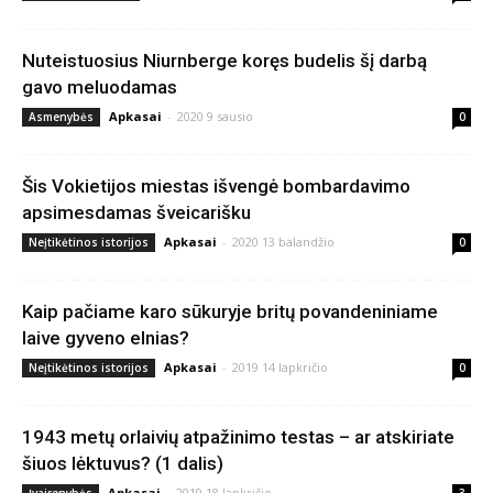
Nuteistuosius Niurnberge koręs budelis šį darbą
gavo meluodamas
Apkasai
-
2020 9 sausio
Asmenybės
0
Šis Vokietijos miestas išvengė bombardavimo
apsimesdamas šveicarišku
Apkasai
-
2020 13 balandžio
Neįtikėtinos istorijos
0
Kaip pačiame karo sūkuryje britų povandeniniame
laive gyveno elnias?
Apkasai
-
2019 14 lapkričio
Neįtikėtinos istorijos
0
1943 metų orlaivių atpažinimo testas – ar atskiriate
šiuos lėktuvus? (1 dalis)
Apkasai
-
2019 18 lapkričio