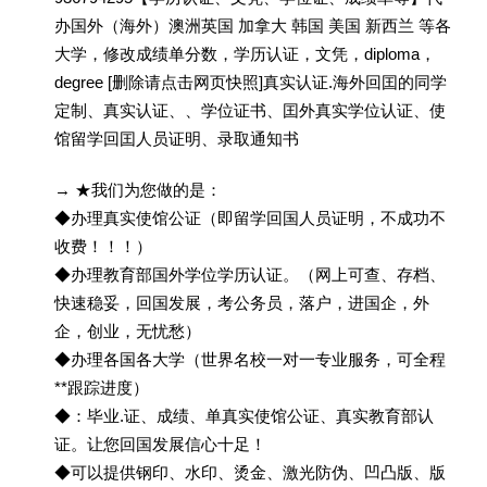
办国外（海外）澳洲英国 加拿大 韩国 美国 新西兰 等各
大学，修改成绩单分数，学历认证，文凭，diploma，
degree [删除请点击网页快照]真实认证.海外回囯的同学
定制、真实认证、、学位证书、囯外真实学位认证、使
馆留学回囯人员证明、录取通知书
→ ★我们为您做的是：
◆办理真实使馆公证（即留学回国人员证明，不成功不
收费！！！）
◆办理教育部国外学位学历认证。（网上可查、存档、
快速稳妥，回国发展，考公务员，落户，进国企，外
企，创业，无忧愁）
◆办理各国各大学（世界名校一对一专业服务，可全程
**跟踪进度）
◆：毕业.证、成绩、单真实使馆公证、真实教育部认
证。让您回国发展信心十足！
◆可以提供钢印、水印、烫金、激光防伪、凹凸版、版