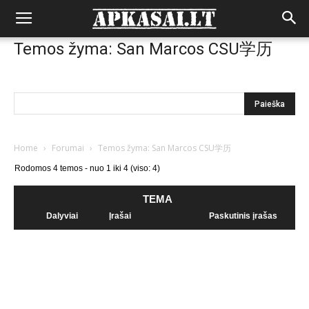
Temos žyma: San Marcos CSU学历
Home
›
Forumai
›
Temos žyma: San Marcos CSU学历
Rodomos 4 temos - nuo 1 iki 4 (viso: 4)
TEMA
Dalyviai
Įrašai
Paskutinis įrašas