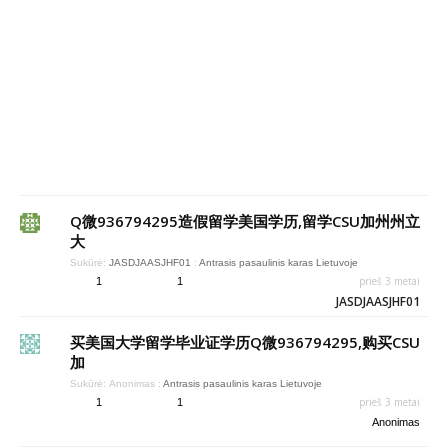
Q微936794295造假留学美国学历,留学CSU加州州立
大
Sukūrė:
JASDJAASJHF01
:
Antrasis pasaulinis karas Lietuvoje
prieš 3 metai
1
1
JASDJAASJHF01
买美国大学留学毕业证学历Q微936794295,购买CSU
加
Sukūrė:
Anonimas
:
Antrasis pasaulinis karas Lietuvoje
prieš 3 metai
1
1
Anonimas