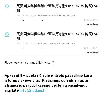
买美国大学留学毕业证学历Q微936794295,购买CSU
加
Sukūrė:
Anonimas
:
Antrasis pasaulinis karas Lietuvoje
prieš 3 metai
1
1
Anonimas
买美国大学留学毕业证学历Q微936794295,购买CSU
加
Sukūrė:
Anonimas
:
Antrasis pasaulinis karas Lietuvoje
prieš 3 metai
1
1
Anonimas
Rodomos 4 temos - nuo 1 iki 4 (viso: 4)
Apkasai.lt – svetainė apie Antrojo pasaulinio karo
istorijos skeveldras. Klausimus dėl reklamos ar
straipsnių perpublikavimo bei temų pasiūlymus
siųskite
info@nodum.lt