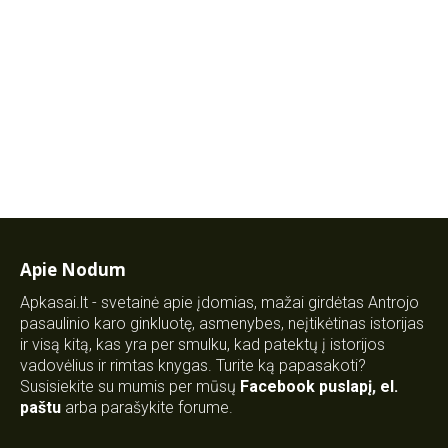
Apie Nodum
Apkasai.lt - svetainė apie įdomias, mažai girdėtas Antrojo
pasaulinio karo ginkluotę, asmenybes, neįtikėtinas istorijas
ir visą kitą, kas yra per smulku, kad patektų į istorijos
vadovėlius ir rimtas knygas. Turite ką papasakoti?
Susisiekite su mumis per mūsų
Facebook puslapį
,
el.
paštu
arba parašykite forume.