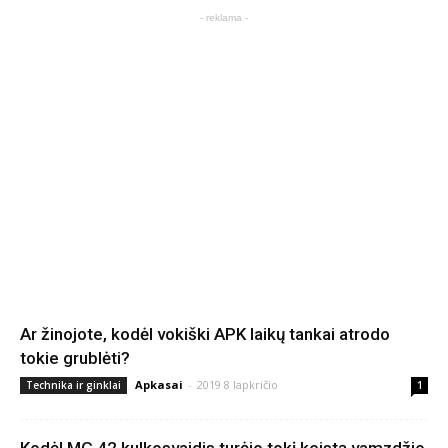
- reklama -
Ar žinojote, kodėl vokiški APK laikų tankai atrodo
tokie grublėti?
Apkasai
-
2019 8 lapkričio
Technika ir ginklai
1