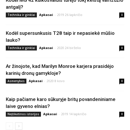
Kodėl MG 42 kulkosvaidis turėjo tokį keistą vamzdžio
antgalį?
Apkasai
-
2019 26 lapkričio
Technika ir ginklai
0
Kodėl supersunkusis T28 taip ir nepasiekė mūšio
lauko?
Apkasai
-
2020 24 birželio
Technika ir ginklai
0
Ar žinojote, kad Marilyn Monroe karjera prasidėjo
karinių dronų gamykloje?
Apkasai
-
2020 8 kovo
Asmenybės
0
Kaip pačiame karo sūkuryje britų povandeniniame
laive gyveno elnias?
Apkasai
-
2019 14 lapkričio
Neįtikėtinos istorijos
0