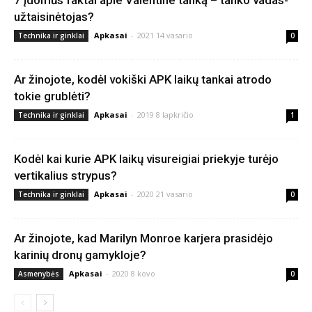
7 įdomūs faktai apie Valentine tanką – tanko vadas-
užtaisinėtojas?
Apkasai
-
2021 14 vasario
Technika ir ginklai
0
Ar žinojote, kodėl vokiški APK laikų tankai atrodo
tokie grublėti?
Apkasai
-
2019 8 lapkričio
Technika ir ginklai
1
Kodėl kai kurie APK laikų visureigiai priekyje turėjo
vertikalius strypus?
Apkasai
-
2020 21 vasario
Technika ir ginklai
0
Ar žinojote, kad Marilyn Monroe karjera prasidėjo
karinių dronų gamykloje?
Apkasai
-
2020 8 kovo
Asmenybės
0