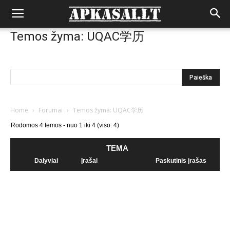
Temos žyma: UQAC学历
Home
›
Forumai
›
Temos žyma: UQAC学历
Rodomos 4 temos - nuo 1 iki 4 (viso: 4)
TEMA
Dalyviai
Įrašai
Paskutinis įrašas