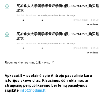
买加拿大大学留学毕业证学历Q微936794295,购买魁
北克
Sukūrė:
Anonimas
:
Antrasis pasaulinis karas Lietuvoje
prieš 3 metai 1 mėnuo
1
1
Anonimas
买加拿大大学留学毕业证学历Q微936794295,购买魁
北克
Sukūrė:
Anonimas
:
Antrasis pasaulinis karas Lietuvoje
prieš 3 metai 1 mėnuo
1
1
Anonimas
Rodomos 4 temos - nuo 1 iki 4 (viso: 4)
Apkasai.lt – svetainė apie Antrojo pasaulinio karo
istorijos skeveldras. Klausimus dėl reklamos ar
straipsnių perpublikavimo bei temų pasiūlymus
siųskite
info@nodum.lt