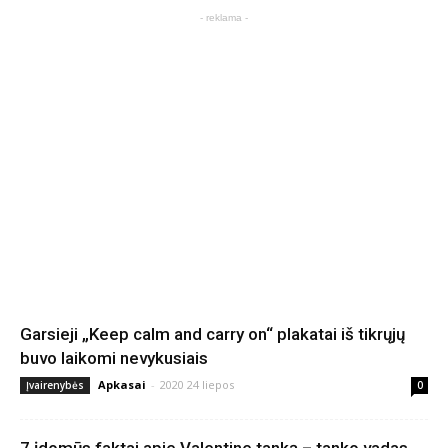
- reklama -
Garsieji „Keep calm and carry on“ plakatai iš tikrųjų
buvo laikomi nevykusiais
Apkasai
-
2020 24 liepos
Įvairenybės
0