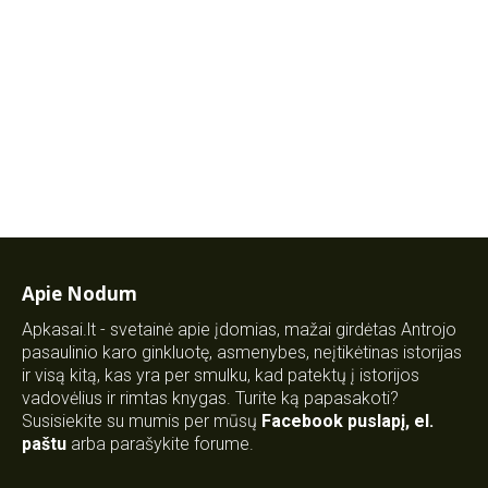
Apie Nodum
Apkasai.lt - svetainė apie įdomias, mažai girdėtas Antrojo
pasaulinio karo ginkluotę, asmenybes, neįtikėtinas istorijas
ir visą kitą, kas yra per smulku, kad patektų į istorijos
vadovėlius ir rimtas knygas. Turite ką papasakoti?
Susisiekite su mumis per mūsų
Facebook puslapį
,
el.
paštu
arba parašykite forume.