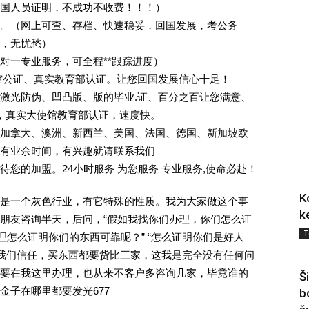
回国人员证明，不成功不收费！！！）
。（网上可查、存档、快速稳妥，回国发展，考公务
业，无忧愁）
一对一专业服务，可全程**跟踪进度）
馆公证、真实教育部认证。让您回国发展信心十足！
激光防伪、凹凸版、版的毕业.证、百分之百让您满意、
单，真实大使馆教育部认证，速度快。
加拿大、澳洲、新西兰、美国、法国、德国、新加坡欧
有业余时间，有兴趣就请联系我们
您的加盟。24小时服务 为您服务 专业服务,使命必赴！
K
是一个灰色行业，有它特殊的性质。我为大家做这个事
k
朋友咨询半天，后问，“假如我找你们办理，你们怎么证
T
理怎么证明你们的东西可靠呢？” “怎么证明你们是好人
对我们信任，买东西都要货比三家，这我是完全没有任何问
要在我这里办理，也从来不客户多咨询几家，毕竟谁的
Š
金子在哪里都要发光677
b