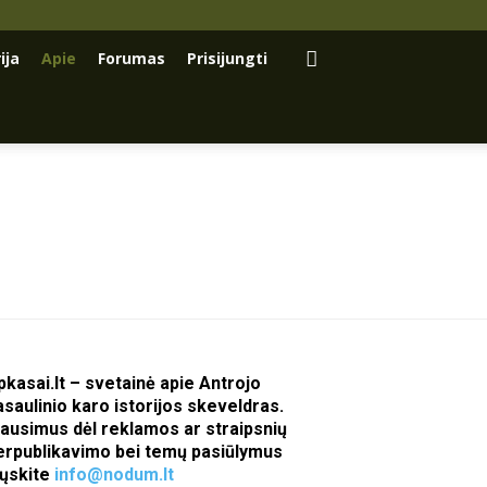
ija
Apie
Forumas
Prisijungti
pkasai.lt – svetainė apie Antrojo
asaulinio karo istorijos skeveldras.
lausimus dėl reklamos ar straipsnių
erpublikavimo bei temų pasiūlymus
iųskite
info@nodum.lt