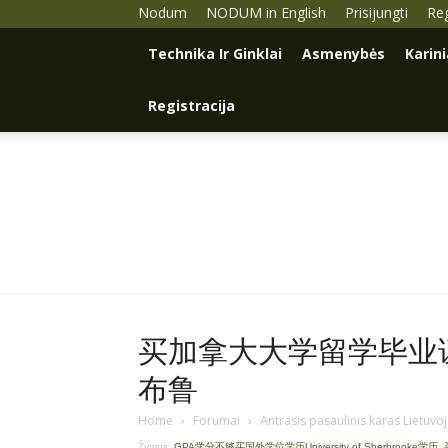
Nodum
NODUM in English
Prisijungti
Reg
Technika Ir Ginklai
Asmenybės
Karin
Registracija
买加拿大大学留学毕业证学
布鲁
Home
›
Forumai
›
Antrasis pasaulinis karas Lietuvo
Žymos:
GPA学分不够买国外学位学历University of Sherbrooke学历
,