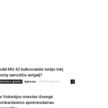
odėl MG 42 kulkosvaidis turėjo tokį
eistą vamzdžio antgalį?
Apkasai
-
2019 26 lapkričio
echnika ir ginklai
0
is Vokietijos miestas išvengė
ombardavimo apsimesdamas