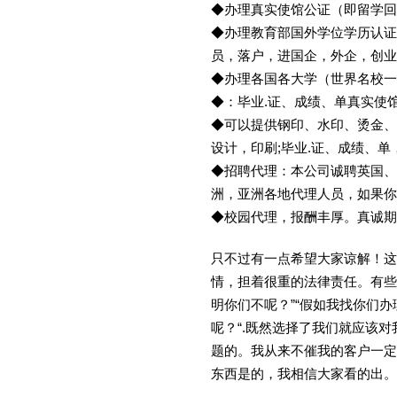
◆办理真实使馆公证（即留学
◆办理教育部国外学位学历认证
员，落户，进国企，外企，创
◆办理各国各大学（世界名校
◆：毕业.证、成绩、单真实使
◆可以提供钢印、水印、烫金、
设计，印刷;毕业.证、成绩、
◆招聘代理：本公司诚聘英国、
洲，亚洲各地代理人员，如果你
◆校园代理，报酬丰厚。真诚期待
只不过有一点希望大家谅解！这
情，担着很重的法律责任。有些
明你们不呢？”“假如我找你们办
呢？“.既然选择了我们就应该
题的。我从来不催我的客户一定
东西是的，我相信大家看的出。