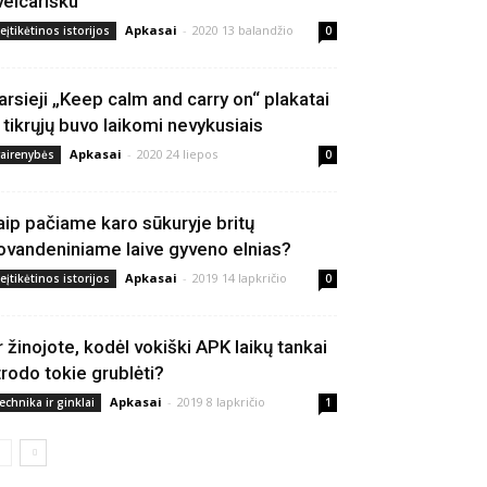
veicarišku
Apkasai
-
2020 13 balandžio
eįtikėtinos istorijos
0
arsieji „Keep calm and carry on“ plakatai
š tikrųjų buvo laikomi nevykusiais
Apkasai
-
2020 24 liepos
vairenybės
0
aip pačiame karo sūkuryje britų
ovandeniniame laive gyveno elnias?
Apkasai
-
2019 14 lapkričio
eįtikėtinos istorijos
0
r žinojote, kodėl vokiški APK laikų tankai
trodo tokie grublėti?
Apkasai
-
2019 8 lapkričio
echnika ir ginklai
1