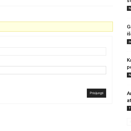
š
N
G
i
Į
K
p
N
A
Prisijungti
a
T