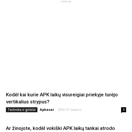
- reklama -
Kodėl kai kurie APK laikų visureigiai priekyje turėjo
vertikalius strypus?
Apkasai
-
2020 21 vasario
Technika ir ginklai
0
Ar žinojote, kodėl vokiški APK laikų tankai atrodo