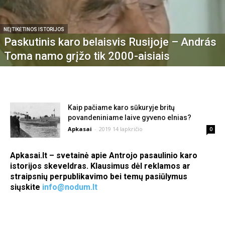
NEĮTIKĖTINOS ISTORIJOS
Paskutinis karo belaisvis Rusijoje – András
Toma namo grįžo tik 2000-aisiais
Kaip pačiame karo sūkuryje britų
povandeniniame laive gyveno elnias?
Apkasai
-
2019 14 lapkričio
0
Apkasai.lt – svetainė apie Antrojo pasaulinio karo
istorijos skeveldras. Klausimus dėl reklamos ar
straipsnių perpublikavimo bei temų pasiūlymus
siųskite
info@nodum.lt