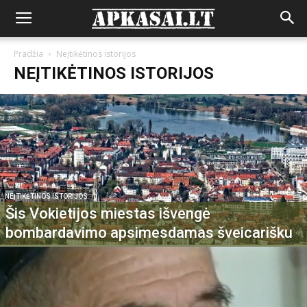
Pradžia
Neįtikėtinos istorijos
NEĮTIKĖTINOS ISTORIJOS
NEĮTIKĖTINOS ISTORIJOS
Šis Vokietijos miestas išvengė
bombardavimo apsimesdamas šveicarišku