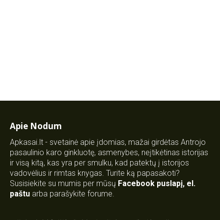
Apie Nodum
Apkasai.lt - svetainė apie įdomias, mažai girdėtas Antrojo
pasaulinio karo ginkluotę, asmenybes, neįtikėtinas istorijas
ir visą kitą, kas yra per smulku, kad patektų į istorijos
vadovėlius ir rimtas knygas. Turite ką papasakoti?
Susisiekite su mumis per mūsų
Facebook puslapį
,
el.
paštu
arba parašykite forume.