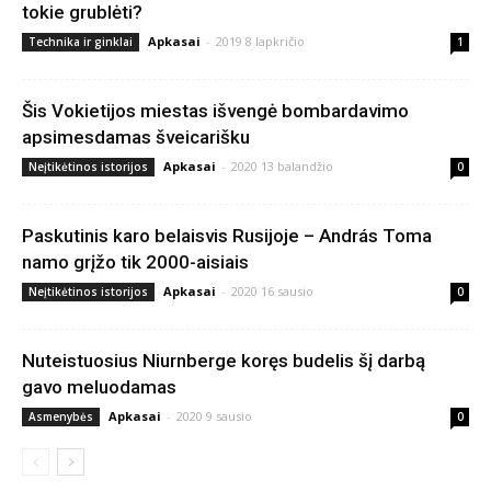
tokie grublėti?
Apkasai
-
2019 8 lapkričio
Technika ir ginklai
1
Šis Vokietijos miestas išvengė bombardavimo
apsimesdamas šveicarišku
Apkasai
-
2020 13 balandžio
Neįtikėtinos istorijos
0
Paskutinis karo belaisvis Rusijoje – András Toma
namo grįžo tik 2000-aisiais
Apkasai
-
2020 16 sausio
Neįtikėtinos istorijos
0
Nuteistuosius Niurnberge koręs budelis šį darbą
gavo meluodamas
Apkasai
-
2020 9 sausio
Asmenybės
0