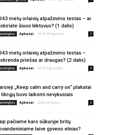
943 metų orlaivių atpažinimo testas – ar
tskiriate šiuos lėktuvus? (1 dalis)
Apkasai
-
2019 18 lapkričio
vairenybės
3
943 metų orlaivių atpažinimo testas –
tskrenda priešas ar draugas? (2 dalis)
Apkasai
-
2019 6 gruodžio
vairenybės
0
arsieji „Keep calm and carry on“ plakatai
š tikrųjų buvo laikomi nevykusiais
Apkasai
-
2020 24 liepos
vairenybės
0
aip pačiame karo sūkuryje britų
ovandeniniame laive gyveno elnias?