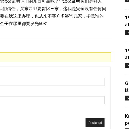
理怎么证明你们的东西可靠呢？” “怎么证明你们是好人
对我们信任，买东西都要货比三家，这我是完全没有任何问
要在我这里办理，也从来不客户多咨询几家，毕竟谁的
1
子在哪里都要发光5031
a
Į
1
a
Į
G
i
Į
K
p
Prisijungti