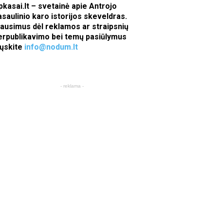
pkasai.lt – svetainė apie Antrojo
asaulinio karo istorijos skeveldras.
lausimus dėl reklamos ar straipsnių
erpublikavimo bei temų pasiūlymus
iųskite
info@nodum.lt
- reklama -