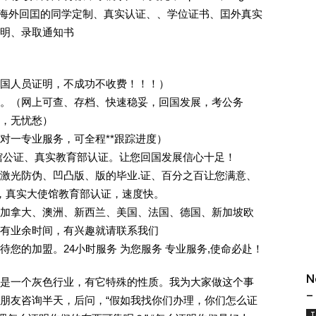
证.海外回囯的同学定制、真实认证、、学位证书、囯外真实
明、录取通知书
回国人员证明，不成功不收费！！！）
。（网上可查、存档、快速稳妥，回国发展，考公务
业，无忧愁）
一对一专业服务，可全程**跟踪进度）
馆公证、真实教育部认证。让您回国发展信心十足！
激光防伪、凹凸版、版的毕业.证、百分之百让您满意、
单，真实大使馆教育部认证，速度快。
加拿大、澳洲、新西兰、美国、法国、德国、新加坡欧
有业余时间，有兴趣就请联系我们
您的加盟。24小时服务 为您服务 专业服务,使命必赴！
N
是一个灰色行业，有它特殊的性质。我为大家做这个事
–
朋友咨询半天，后问，“假如我找你们办理，你们怎么证
T