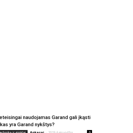
eteisingai naudojamas Garand gali įkąsti
 kas yra Garand nykštys?
Apkasai
-
2019 6 gruodžio
echnika ir ginklai
0