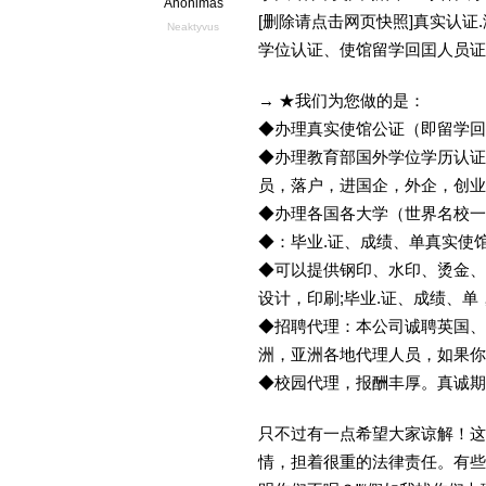
Anonimas
[删除请点击网页快照]真实认
Neaktyvus
学位认证、使馆留学回囯人员证
→ ★我们为您做的是：
◆办理真实使馆公证（即留学
◆办理教育部国外学位学历认证
员，落户，进国企，外企，创
◆办理各国各大学（世界名校
◆：毕业.证、成绩、单真实使
◆可以提供钢印、水印、烫金、
设计，印刷;毕业.证、成绩、
◆招聘代理：本公司诚聘英国、
洲，亚洲各地代理人员，如果你
◆校园代理，报酬丰厚。真诚期待
只不过有一点希望大家谅解！这
情，担着很重的法律责任。有些