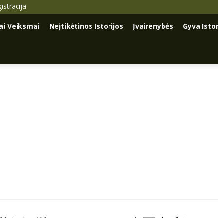
istracija
iai Veiksmai
Neįtikėtinos Istorijos
Įvairenybės
Gyva Istor