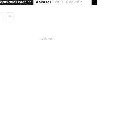
Apkasai
-
2019 14 lapkričio
eįtikėtinos istorijos
0
- reklama -