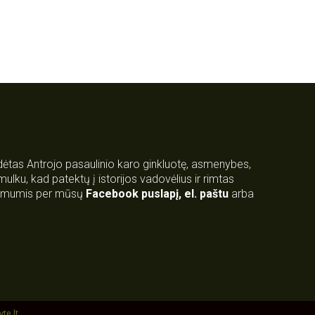
rdėtas Antrojo pasaulinio karo ginkluotę, asmenybes,
 smulku, kad patektų į istorijos vadovėlius ir rimtas
su mumis per mūsų
Facebook puslapį
,
el. paštu
arba
yte.lt