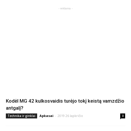
- reklama -
Kodėl MG 42 kulkosvaidis turėjo tokį keistą vamzdžio
antgalį?
Apkasai
-
2019 26 lapkričio
Technika ir ginklai
0