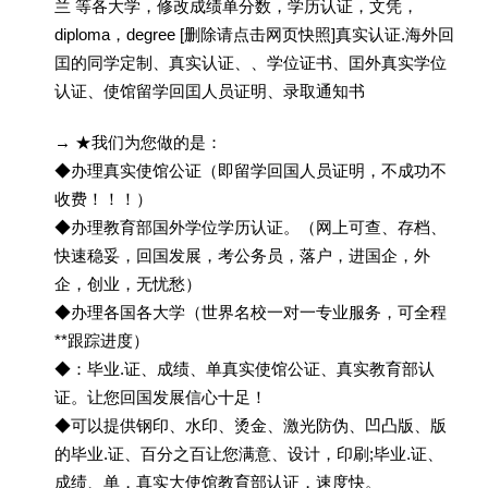
兰 等各大学，修改成绩单分数，学历认证，文凭，
diploma，degree [删除请点击网页快照]真实认证.海外回
囯的同学定制、真实认证、、学位证书、囯外真实学位
认证、使馆留学回囯人员证明、录取通知书
→ ★我们为您做的是：
◆办理真实使馆公证（即留学回国人员证明，不成功不
收费！！！）
◆办理教育部国外学位学历认证。（网上可查、存档、
快速稳妥，回国发展，考公务员，落户，进国企，外
企，创业，无忧愁）
◆办理各国各大学（世界名校一对一专业服务，可全程
**跟踪进度）
◆：毕业.证、成绩、单真实使馆公证、真实教育部认
证。让您回国发展信心十足！
◆可以提供钢印、水印、烫金、激光防伪、凹凸版、版
的毕业.证、百分之百让您满意、设计，印刷;毕业.证、
成绩、单，真实大使馆教育部认证，速度快。