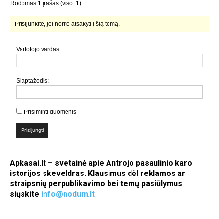
Rodomas 1 įrašas (viso: 1)
Prisijunkite, jei norite atsakyti į šią temą.
Vartotojo vardas:
Slaptažodis:
Prisiminti duomenis
Prisijungti
Apkasai.lt – svetainė apie Antrojo pasaulinio karo
istorijos skeveldras. Klausimus dėl reklamos ar
straipsnių perpublikavimo bei temų pasiūlymus
siųskite
info@nodum.lt