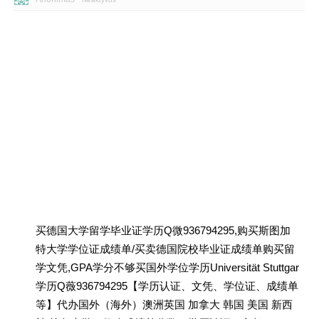
买德国大学留学毕业证学历Q微936794295,购买斯图加
特大学学位证成绩单/买卖德国院校毕业证成绩单购买留
学文凭,GPA学分不够买国外学位学历Universität Stuttgar
学历Q薇936794295【学历认证、文凭、学位证、成绩单
等】代办国外（海外）澳洲英国 加拿大 韩国 美国 新西