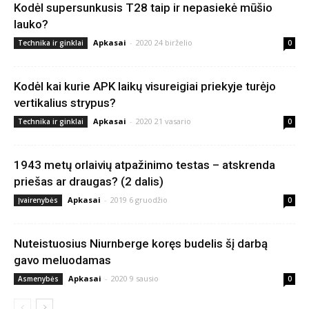
Kodėl supersunkusis T28 taip ir nepasiekė mūšio
lauko?
Apkasai
-
2020 24 birželio
Technika ir ginklai
0
Kodėl kai kurie APK laikų visureigiai priekyje turėjo
vertikalius strypus?
Apkasai
-
2020 21 vasario
Technika ir ginklai
0
1943 metų orlaivių atpažinimo testas – atskrenda
priešas ar draugas? (2 dalis)
Apkasai
-
2019 6 gruodžio
Įvairenybės
0
Nuteistuosius Niurnberge koręs budelis šį darbą
gavo meluodamas
Apkasai
-
2020 9 sausio
Asmenybės
0