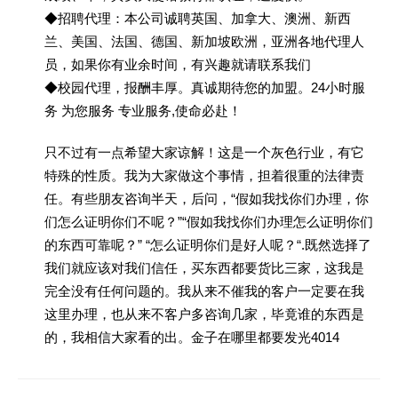
◆招聘代理：本公司诚聘英国、加拿大、澳洲、新西
兰、美国、法国、德国、新加坡欧洲，亚洲各地代理人
员，如果你有业余时间，有兴趣就请联系我们
◆校园代理，报酬丰厚。真诚期待您的加盟。24小时服
务 为您服务 专业服务,使命必赴！
只不过有一点希望大家谅解！这是一个灰色行业，有它
特殊的性质。我为大家做这个事情，担着很重的法律责
任。有些朋友咨询半天，后问，“假如我找你们办理，你
们怎么证明你们不呢？”“假如我找你们办理怎么证明你们
的东西可靠呢？” “怎么证明你们是好人呢？“.既然选择了
我们就应该对我们信任，买东西都要货比三家，这我是
完全没有任何问题的。我从来不催我的客户一定要在我
这里办理，也从来不客户多咨询几家，毕竟谁的东西是
的，我相信大家看的出。金子在哪里都要发光4014