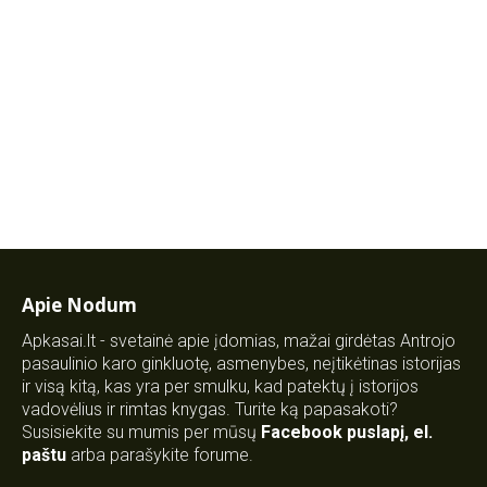
Apie Nodum
Apkasai.lt - svetainė apie įdomias, mažai girdėtas Antrojo
pasaulinio karo ginkluotę, asmenybes, neįtikėtinas istorijas
ir visą kitą, kas yra per smulku, kad patektų į istorijos
vadovėlius ir rimtas knygas. Turite ką papasakoti?
Susisiekite su mumis per mūsų
Facebook puslapį
,
el.
paštu
arba parašykite forume.