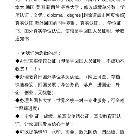
拿大 韩国 美国 新西兰 等各大学，修改成绩单分数，学
历认证，文凭，diploma，degree [删除请点击网页快照]
真实认证.海外回囯的同学定制、真实认证、、学位证
书、囯外真实学位认证、使馆留学回囯人员证明、录取
通知书
→ ★我们为您做的是：
◆办理真实使馆公证（即留学回国人员证明，不成功不
收费！！！）
◆办理教育部国外学位学历认证。（网上可查、存档、
快速稳妥，回国发展，考公务员，落户，进国企，外
企，创业，无忧愁）
◆办理各国各大学（世界名校一对一专业服务，可全程
**跟踪进度）
◆：毕业.证、成绩、单真实使馆公证、真实教育部认
证。让您回国发展信心十足！
◆可以提供钢印、水印、烫金、激光防伪、凹凸版、版