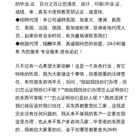
的毕业.证、百分之百让您满意、设计，印刷;毕业.证、
成绩、单，真实大使馆教育部认证，速度快。
◆招聘代理：本公司诚聘英国、加拿大、澳洲、新西
兰、美国、法国、德国、新加坡欧洲，亚洲各地代理人
员，如果你有业余时间，有兴趣就请联系我们
◆校园代理，报酬丰厚。真诚期待您的加盟。24小时服
务 为您服务 专业服务,使命必赴！
只不过有一点希望大家谅解！这是一个灰色行业，有它
特殊的性质。我为大家做这个事情，担着很重的法律责
任。有些朋友咨询半天，后问，“假如我找你们办理，你
们怎么证明你们不呢？”“假如我找你们办理怎么证明你们
的东西可靠呢？” “怎么证明你们是好人呢？“.既然选择了
我们就应该对我们信任，买东西都要货比三家，这我是
完全没有任何问题的。我从来不催我的客户一定要在我
这里办理，也从来不客户多咨询几家，毕竟谁的东西是
的，我相信大家看的出。金子在哪里都要发光2645