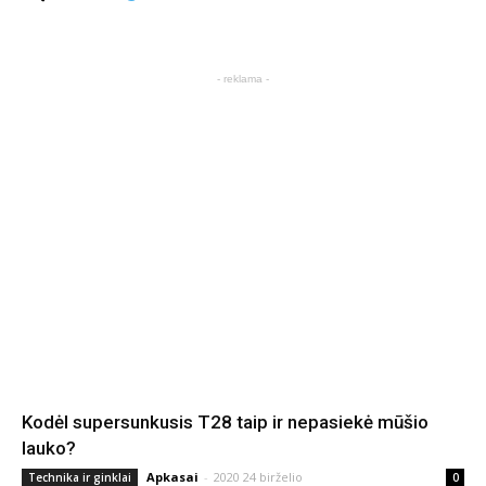
- reklama -
Kodėl supersunkusis T28 taip ir nepasiekė mūšio
lauko?
Apkasai
-
2020 24 birželio
Technika ir ginklai
0