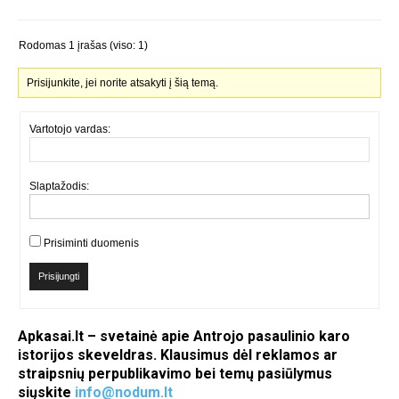
Rodomas 1 įrašas (viso: 1)
Prisijunkite, jei norite atsakyti į šią temą.
Vartotojo vardas:
Slaptažodis:
Prisiminti duomenis
Prisijungti
Apkasai.lt – svetainė apie Antrojo pasaulinio karo
istorijos skeveldras. Klausimus dėl reklamos ar
straipsnių perpublikavimo bei temų pasiūlymus
siųskite
info@nodum.lt