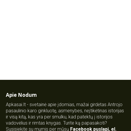
Apie Nodum
Apkasai.lt - svetainė apie įdomias, mažai girdėtas Antrojo
pasaulinio karo ginkluotę, asmenybes, neįtikėtinas istorijas
ir visą kitą, kas yra per smulku, kad patektų į istorijos
vadovėlius ir rimtas knygas. Turite ką papasakoti?
Susisiekite su mumis per mūsų
Facebook puslapį
,
el.