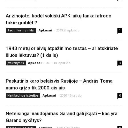
Ar žinojote, kodėl vokiški APK laikų tankai atrodo
tokie grublėti?
Apkasai
-
2019 8 lapkričio
Technika ir ginklai
1
1943 metų orlaivių atpažinimo testas – ar atskiriate
šiuos lėktuvus? (1 dalis)
Apkasai
-
2019 18 lapkričio
Įvairenybės
3
Paskutinis karo belaisvis Rusijoje – András Toma
namo grįžo tik 2000-aisiais
Apkasai
-
2020 16 sausio
Neįtikėtinos istorijos
0
Neteisingai naudojamas Garand gali įkąsti – kas yra
Garand nykštys?
Apkasai
-
2019 6 gruodžio