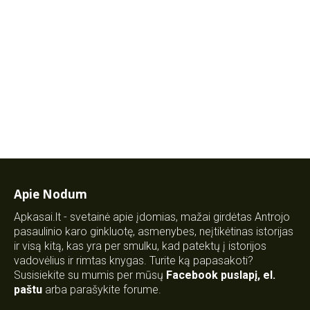
Apie Nodum
Apkasai.lt - svetainė apie įdomias, mažai girdėtas Antrojo
pasaulinio karo ginkluotę, asmenybes, neįtikėtinas istorijas
ir visą kitą, kas yra per smulku, kad patektų į istorijos
vadovėlius ir rimtas knygas. Turite ką papasakoti?
Susisiekite su mumis per mūsų
Facebook puslapį
,
el.
paštu
arba parašykite forume.