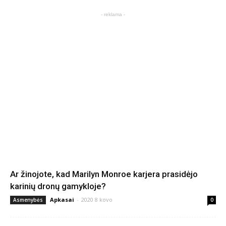
- reklama -
Ar žinojote, kad Marilyn Monroe karjera prasidėjo
karinių dronų gamykloje?
Apkasai
-
2020 8 kovo
Asmenybės
0