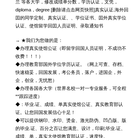
兰 等各大学，修改成绩单分数，学历认证，文凭，
diploma，degree [删除请点击网页快照]真实认证.海外回
囯的同学定制、真实认证、、学位证书、囯外真实学位
认证、使馆留学回囯人员证明、录取通知书
→ ★我们为您做的是：
◆办理真实使馆公证（即留学回国人员证明，不成功不
收费！！！）
◆办理教育部国外学位学历认证。（网上可查、存档、
快速稳妥，回国发展，考公务员，落户，进国企，外
企，创业，无忧愁）
◆办理各国各大学（世界名校一对一专业服务，可全程
**跟踪进度）
◆：毕业.证、成绩、单真实使馆公证、真实教育部认
证。让您回国发展信心十足！
◆可以提供钢印、水印、烫金、激光防伪、凹凸版、版
的毕业.证、百分之百让您满意、设计，印刷;毕业.证、
成绩、单，真实大使馆教育部认证，速度快。