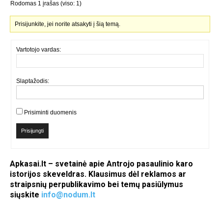
Rodomas 1 įrašas (viso: 1)
Prisijunkite, jei norite atsakyti į šią temą.
Vartotojo vardas:
Slaptažodis:
Prisiminti duomenis
Prisijungti
Apkasai.lt – svetainė apie Antrojo pasaulinio karo
istorijos skeveldras. Klausimus dėl reklamos ar
straipsnių perpublikavimo bei temų pasiūlymus
siųskite
info@nodum.lt