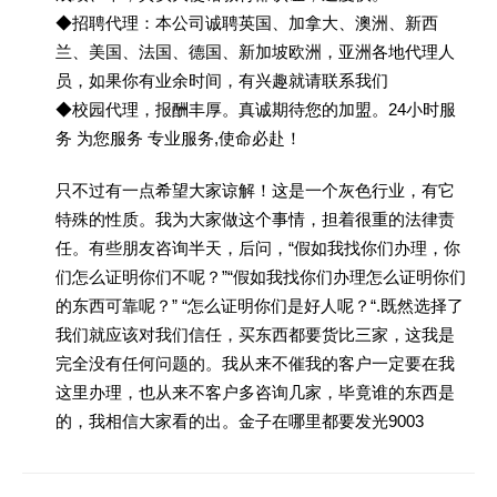
◆招聘代理：本公司诚聘英国、加拿大、澳洲、新西
兰、美国、法国、德国、新加坡欧洲，亚洲各地代理人
员，如果你有业余时间，有兴趣就请联系我们
◆校园代理，报酬丰厚。真诚期待您的加盟。24小时服
务 为您服务 专业服务,使命必赴！
只不过有一点希望大家谅解！这是一个灰色行业，有它
特殊的性质。我为大家做这个事情，担着很重的法律责
任。有些朋友咨询半天，后问，“假如我找你们办理，你
们怎么证明你们不呢？”“假如我找你们办理怎么证明你们
的东西可靠呢？” “怎么证明你们是好人呢？“.既然选择了
我们就应该对我们信任，买东西都要货比三家，这我是
完全没有任何问题的。我从来不催我的客户一定要在我
这里办理，也从来不客户多咨询几家，毕竟谁的东西是
的，我相信大家看的出。金子在哪里都要发光9003