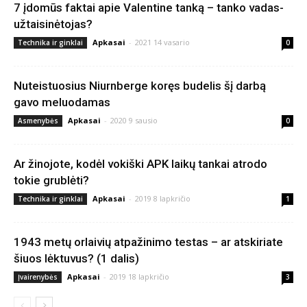
7 įdomūs faktai apie Valentine tanką – tanko vadas-
užtaisinėtojas?
Apkasai
-
2021 14 vasario
Technika ir ginklai
0
Nuteistuosius Niurnberge koręs budelis šį darbą
gavo meluodamas
Apkasai
-
2020 9 sausio
Asmenybės
0
Ar žinojote, kodėl vokiški APK laikų tankai atrodo
tokie grublėti?
Apkasai
-
2019 8 lapkričio
Technika ir ginklai
1
1943 metų orlaivių atpažinimo testas – ar atskiriate
šiuos lėktuvus? (1 dalis)
Apkasai
-
2019 18 lapkričio
Įvairenybės
3