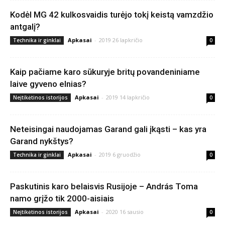
Kodėl MG 42 kulkosvaidis turėjo tokį keistą vamzdžio
antgalį?
Apkasai
-
2019 26 lapkričio
Technika ir ginklai
0
Kaip pačiame karo sūkuryje britų povandeniniame
laive gyveno elnias?
Apkasai
-
2019 14 lapkričio
Neįtikėtinos istorijos
0
Neteisingai naudojamas Garand gali įkąsti – kas yra
Garand nykštys?
Apkasai
-
2019 6 gruodžio
Technika ir ginklai
0
Paskutinis karo belaisvis Rusijoje – András Toma
namo grįžo tik 2000-aisiais
Apkasai
-
2020 16 sausio
Neįtikėtinos istorijos
0