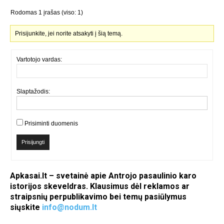
Rodomas 1 įrašas (viso: 1)
Prisijunkite, jei norite atsakyti į šią temą.
Vartotojo vardas:
Slaptažodis:
Prisiminti duomenis
Prisijungti
Apkasai.lt – svetainė apie Antrojo pasaulinio karo
istorijos skeveldras. Klausimus dėl reklamos ar
straipsnių perpublikavimo bei temų pasiūlymus
siųskite
info@nodum.lt