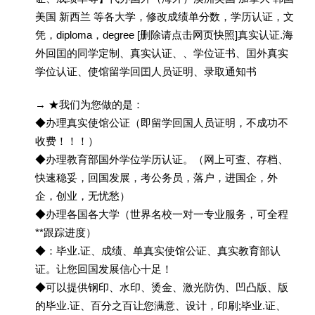
美国 新西兰 等各大学，修改成绩单分数，学历认证，文
凭，diploma，degree [删除请点击网页快照]真实认证.海
外回囯的同学定制、真实认证、、学位证书、囯外真实
学位认证、使馆留学回囯人员证明、录取通知书
→ ★我们为您做的是：
◆办理真实使馆公证（即留学回国人员证明，不成功不
收费！！！）
◆办理教育部国外学位学历认证。（网上可查、存档、
快速稳妥，回国发展，考公务员，落户，进国企，外
企，创业，无忧愁）
◆办理各国各大学（世界名校一对一专业服务，可全程
**跟踪进度）
◆：毕业.证、成绩、单真实使馆公证、真实教育部认
证。让您回国发展信心十足！
◆可以提供钢印、水印、烫金、激光防伪、凹凸版、版
的毕业.证、百分之百让您满意、设计，印刷;毕业.证、