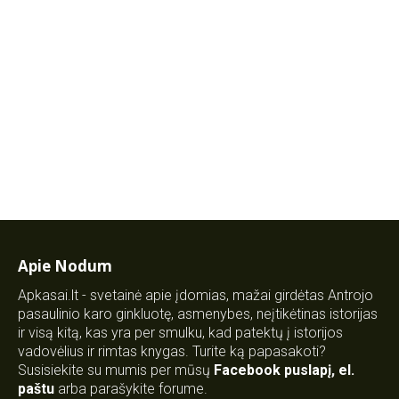
Apie Nodum
Apkasai.lt - svetainė apie įdomias, mažai girdėtas Antrojo
pasaulinio karo ginkluotę, asmenybes, neįtikėtinas istorijas
ir visą kitą, kas yra per smulku, kad patektų į istorijos
vadovėlius ir rimtas knygas. Turite ką papasakoti?
Susisiekite su mumis per mūsų
Facebook puslapį
,
el.
paštu
arba parašykite forume.