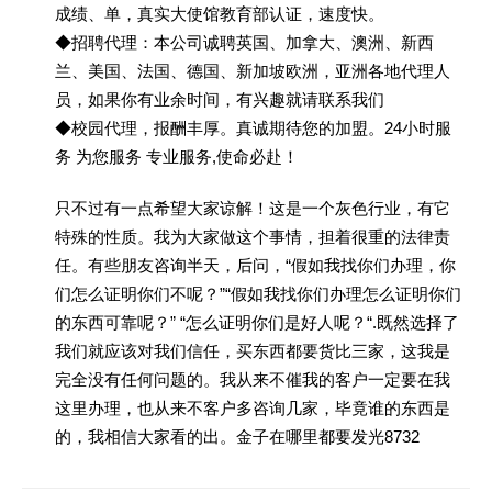
成绩、单，真实大使馆教育部认证，速度快。
◆招聘代理：本公司诚聘英国、加拿大、澳洲、新西
兰、美国、法国、德国、新加坡欧洲，亚洲各地代理人
员，如果你有业余时间，有兴趣就请联系我们
◆校园代理，报酬丰厚。真诚期待您的加盟。24小时服
务 为您服务 专业服务,使命必赴！
只不过有一点希望大家谅解！这是一个灰色行业，有它
特殊的性质。我为大家做这个事情，担着很重的法律责
任。有些朋友咨询半天，后问，“假如我找你们办理，你
们怎么证明你们不呢？”“假如我找你们办理怎么证明你们
的东西可靠呢？” “怎么证明你们是好人呢？“.既然选择了
我们就应该对我们信任，买东西都要货比三家，这我是
完全没有任何问题的。我从来不催我的客户一定要在我
这里办理，也从来不客户多咨询几家，毕竟谁的东西是
的，我相信大家看的出。金子在哪里都要发光8732