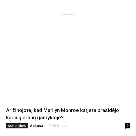
- reklama -
Ar žinojote, kad Marilyn Monroe karjera prasidėjo
karinių dronų gamykloje?
Apkasai
-
2020 8 kovo
Asmenybės
0