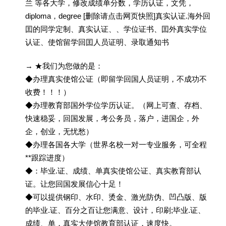
兰 等各大学，修改成绩单分数，学历认证，文凭，
diploma，degree [删除请点击网页快照]真实认证.海外回
囯的同学定制、真实认证、、学位证书、囯外真实学位
认证、使馆留学回囯人员证明、录取通知书
→ ★我们为您做的是：
◆办理真实使馆公证（即留学回国人员证明，不成功不
收费！！！）
◆办理教育部国外学位学历认证。（网上可查、存档、
快速稳妥，回国发展，考公务员，落户，进国企，外
企，创业，无忧愁）
◆办理各国各大学（世界名校一对一专业服务，可全程
**跟踪进度）
◆：毕业.证、成绩、单真实使馆公证、真实教育部认
证。让您回国发展信心十足！
◆可以提供钢印、水印、烫金、激光防伪、凹凸版、版
的毕业.证、百分之百让您满意、设计，印刷;毕业.证、
成绩、单，真实大使馆教育部认证，速度快。