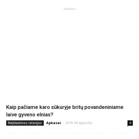
- reklama -
Kaip pačiame karo sūkuryje britų povandeniniame
laive gyveno elnias?
Apkasai
-
2019 14 lapkričio
Neįtikėtinos istorijos
0