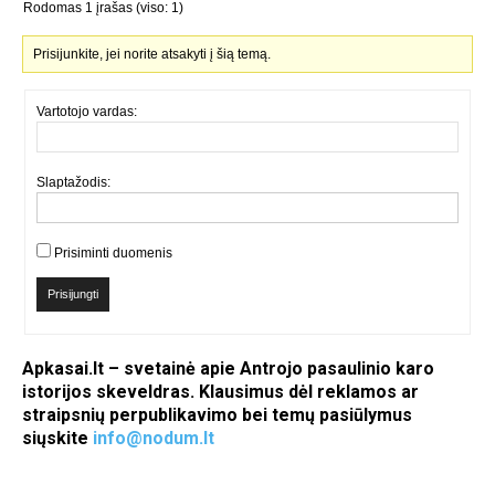
Rodomas 1 įrašas (viso: 1)
Prisijunkite, jei norite atsakyti į šią temą.
Vartotojo vardas:
Slaptažodis:
Prisiminti duomenis
Prisijungti
Apkasai.lt – svetainė apie Antrojo pasaulinio karo
istorijos skeveldras. Klausimus dėl reklamos ar
straipsnių perpublikavimo bei temų pasiūlymus
siųskite
info@nodum.lt