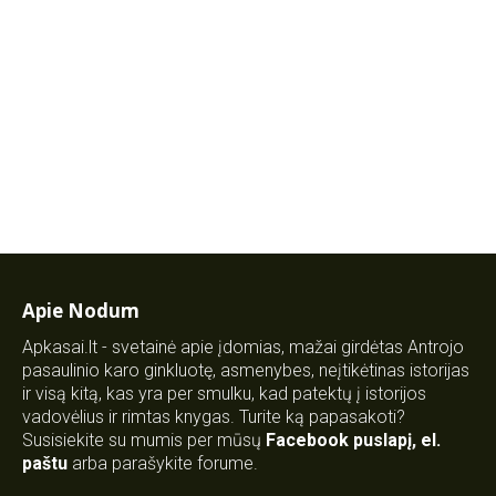
Apie Nodum
Apkasai.lt - svetainė apie įdomias, mažai girdėtas Antrojo
pasaulinio karo ginkluotę, asmenybes, neįtikėtinas istorijas
ir visą kitą, kas yra per smulku, kad patektų į istorijos
vadovėlius ir rimtas knygas. Turite ką papasakoti?
Susisiekite su mumis per mūsų
Facebook puslapį
,
el.
paštu
arba parašykite forume.