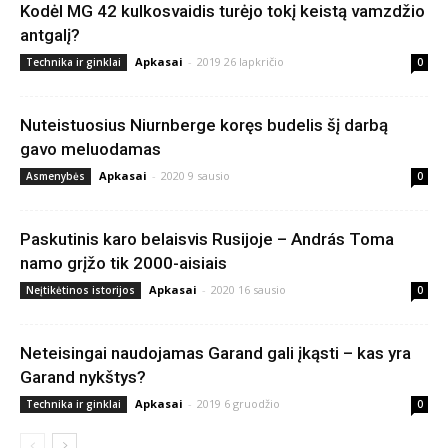
Kodėl MG 42 kulkosvaidis turėjo tokį keistą vamzdžio
antgalį?
Apkasai
-
2019 26 lapkričio
Technika ir ginklai
0
Nuteistuosius Niurnberge koręs budelis šį darbą
gavo meluodamas
Apkasai
-
2020 9 sausio
Asmenybės
0
Paskutinis karo belaisvis Rusijoje – András Toma
namo grįžo tik 2000-aisiais
Apkasai
-
2020 16 sausio
Neįtikėtinos istorijos
0
Neteisingai naudojamas Garand gali įkąsti – kas yra
Garand nykštys?
Apkasai
-
2019 6 gruodžio
Technika ir ginklai
0