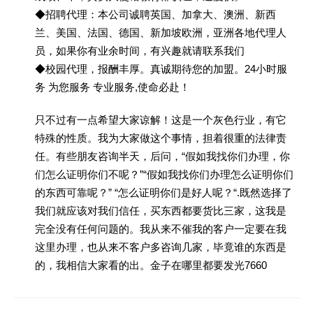
◆招聘代理：本公司诚聘英国、加拿大、澳洲、新西
兰、美国、法国、德国、新加坡欧洲，亚洲各地代理人
员，如果你有业余时间，有兴趣就请联系我们
◆校园代理，报酬丰厚。真诚期待您的加盟。24小时服
务 为您服务 专业服务,使命必赴！
只不过有一点希望大家谅解！这是一个灰色行业，有它
特殊的性质。我为大家做这个事情，担着很重的法律责
任。有些朋友咨询半天，后问，“假如我找你们办理，你
们怎么证明你们不呢？”“假如我找你们办理怎么证明你们
的东西可靠呢？” “怎么证明你们是好人呢？“.既然选择了
我们就应该对我们信任，买东西都要货比三家，这我是
完全没有任何问题的。我从来不催我的客户一定要在我
这里办理，也从来不客户多咨询几家，毕竟谁的东西是
的，我相信大家看的出。金子在哪里都要发光7660