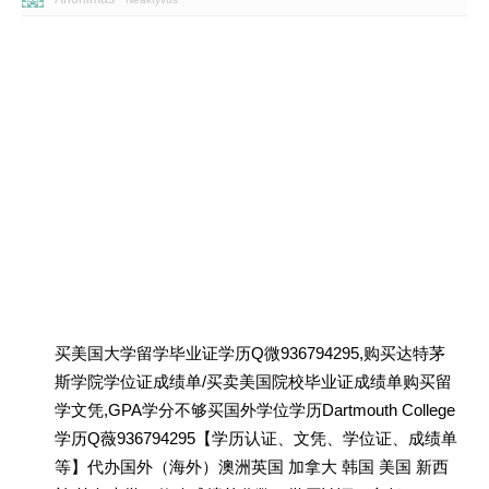
买美国大学留学毕业证学历Q微936794295,购买达特茅
斯学院学位证成绩单/买卖美国院校毕业证成绩单购买留
学文凭,GPA学分不够买国外学位学历Dartmouth College
学历Q薇936794295【学历认证、文凭、学位证、成绩单
等】代办国外（海外）澳洲英国 加拿大 韩国 美国 新西