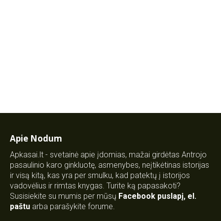
Apie Nodum
Apkasai.lt - svetainė apie įdomias, mažai girdėtas Antrojo
pasaulinio karo ginkluotę, asmenybes, neįtikėtinas istorijas
ir visą kitą, kas yra per smulku, kad patektų į istorijos
vadovėlius ir rimtas knygas. Turite ką papasakoti?
Susisiekite su mumis per mūsų
Facebook puslapį
,
el.
paštu
arba parašykite forume.