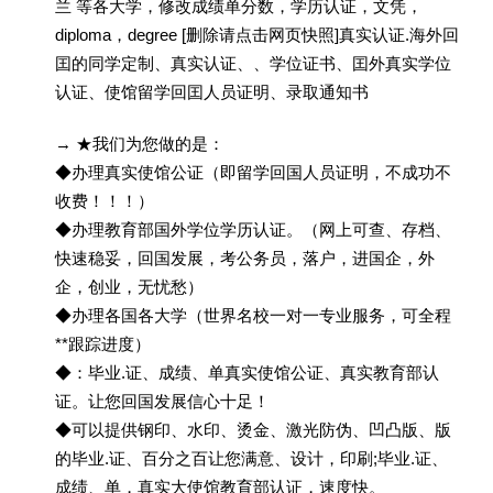
兰 等各大学，修改成绩单分数，学历认证，文凭，
diploma，degree [删除请点击网页快照]真实认证.海外回
囯的同学定制、真实认证、、学位证书、囯外真实学位
认证、使馆留学回囯人员证明、录取通知书
→ ★我们为您做的是：
◆办理真实使馆公证（即留学回国人员证明，不成功不
收费！！！）
◆办理教育部国外学位学历认证。（网上可查、存档、
快速稳妥，回国发展，考公务员，落户，进国企，外
企，创业，无忧愁）
◆办理各国各大学（世界名校一对一专业服务，可全程
**跟踪进度）
◆：毕业.证、成绩、单真实使馆公证、真实教育部认
证。让您回国发展信心十足！
◆可以提供钢印、水印、烫金、激光防伪、凹凸版、版
的毕业.证、百分之百让您满意、设计，印刷;毕业.证、
成绩、单，真实大使馆教育部认证，速度快。