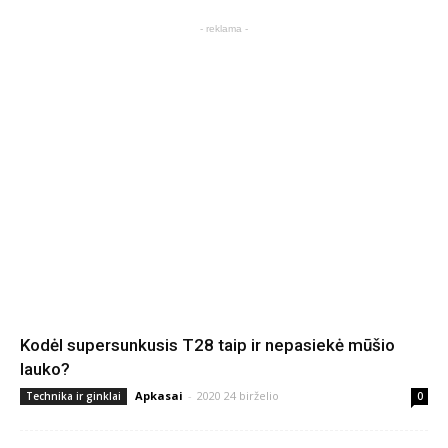
- reklama -
Kodėl supersunkusis T28 taip ir nepasiekė mūšio
lauko?
Apkasai
-
2020 24 birželio
Technika ir ginklai
0