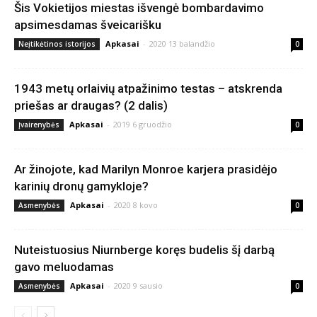
Šis Vokietijos miestas išvengė bombardavimo
apsimesdamas šveicarišku
Apkasai
-
2020 13 balandžio
Neįtikėtinos istorijos
0
1943 metų orlaivių atpažinimo testas – atskrenda
priešas ar draugas? (2 dalis)
Apkasai
-
2019 6 gruodžio
Įvairenybės
0
Ar žinojote, kad Marilyn Monroe karjera prasidėjo
karinių dronų gamykloje?
Apkasai
-
2020 8 kovo
Asmenybės
0
Nuteistuosius Niurnberge koręs budelis šį darbą
gavo meluodamas
Apkasai
-
2020 9 sausio
Asmenybės
0