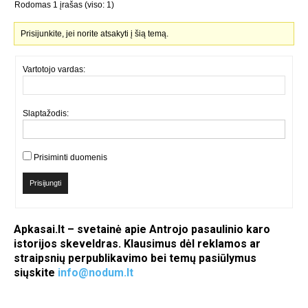
Rodomas 1 įrašas (viso: 1)
Prisijunkite, jei norite atsakyti į šią temą.
Vartotojo vardas:
Slaptažodis:
Prisiminti duomenis
Prisijungti
Apkasai.lt – svetainė apie Antrojo pasaulinio karo
istorijos skeveldras. Klausimus dėl reklamos ar
straipsnių perpublikavimo bei temų pasiūlymus
siųskite
info@nodum.lt