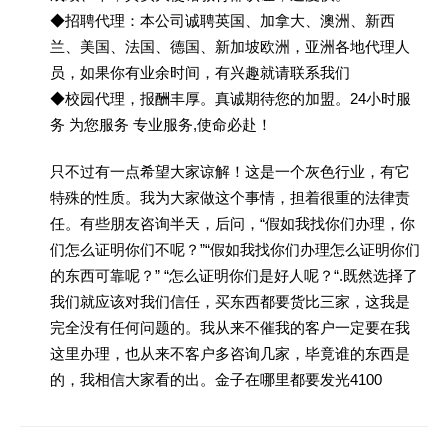
◆招聘代理：本公司诚聘英国、加拿大、澳洲、新西
兰、美国、法国、德国、新加坡欧洲，亚洲各地代理人
员，如果你有业余时间，有兴趣就请联系我们
◆校园代理，报酬丰厚。真诚期待您的加盟。24小时服
务 为您服务 专业服务,使命必赴！
只不过有一点希望大家谅解！这是一个灰色行业，有它
特殊的性质。我为大家做这个事情，担着很重的法律责
任。有些朋友咨询半天，后问，“假如我找你们办理，你
们怎么证明你们不呢？”“假如我找你们办理怎么证明你们
的东西可靠呢？” “怎么证明你们是好人呢？“.既然选择了
我们就应该对我们信任，买东西都要货比三家，这我是
完全没有任何问题的。我从来不催我的客户一定要在我
这里办理，也从来不客户多咨询几家，毕竟谁的东西是
的，我相信大家看的出。金子在哪里都要发光4100