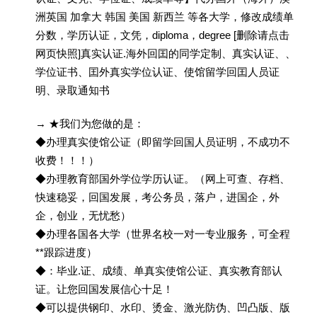
洲英国 加拿大 韩国 美国 新西兰 等各大学，修改成绩单
分数，学历认证，文凭，diploma，degree [删除请点击
网页快照]真实认证.海外回囯的同学定制、真实认证、、
学位证书、囯外真实学位认证、使馆留学回囯人员证
明、录取通知书
→ ★我们为您做的是：
◆办理真实使馆公证（即留学回国人员证明，不成功不
收费！！！）
◆办理教育部国外学位学历认证。（网上可查、存档、
快速稳妥，回国发展，考公务员，落户，进国企，外
企，创业，无忧愁）
◆办理各国各大学（世界名校一对一专业服务，可全程
**跟踪进度）
◆：毕业.证、成绩、单真实使馆公证、真实教育部认
证。让您回国发展信心十足！
◆可以提供钢印、水印、烫金、激光防伪、凹凸版、版