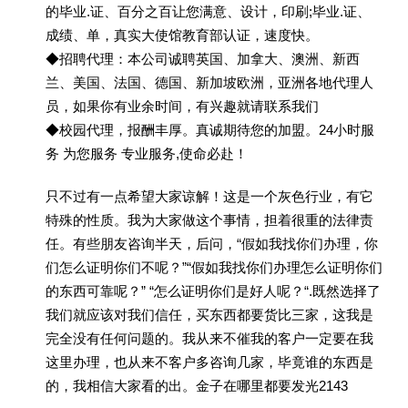
的毕业.证、百分之百让您满意、设计，印刷;毕业.证、
成绩、单，真实大使馆教育部认证，速度快。
◆招聘代理：本公司诚聘英国、加拿大、澳洲、新西
兰、美国、法国、德国、新加坡欧洲，亚洲各地代理人
员，如果你有业余时间，有兴趣就请联系我们
◆校园代理，报酬丰厚。真诚期待您的加盟。24小时服
务 为您服务 专业服务,使命必赴！
只不过有一点希望大家谅解！这是一个灰色行业，有它
特殊的性质。我为大家做这个事情，担着很重的法律责
任。有些朋友咨询半天，后问，“假如我找你们办理，你
们怎么证明你们不呢？”“假如我找你们办理怎么证明你们
的东西可靠呢？” “怎么证明你们是好人呢？“.既然选择了
我们就应该对我们信任，买东西都要货比三家，这我是
完全没有任何问题的。我从来不催我的客户一定要在我
这里办理，也从来不客户多咨询几家，毕竟谁的东西是
的，我相信大家看的出。金子在哪里都要发光2143