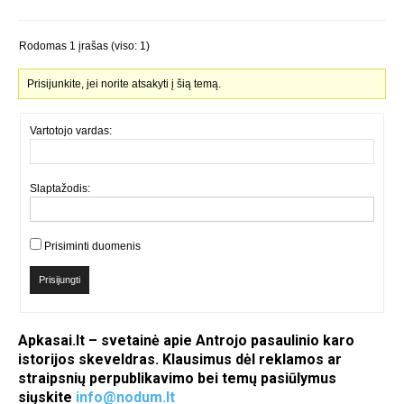
Rodomas 1 įrašas (viso: 1)
Prisijunkite, jei norite atsakyti į šią temą.
Vartotojo vardas:
Slaptažodis:
Prisiminti duomenis
Prisijungti
Apkasai.lt – svetainė apie Antrojo pasaulinio karo
istorijos skeveldras. Klausimus dėl reklamos ar
straipsnių perpublikavimo bei temų pasiūlymus
siųskite
info@nodum.lt