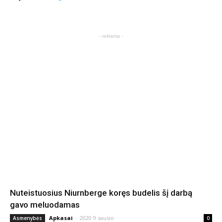
- reklama -
Nuteistuosius Niurnberge koręs budelis šį darbą
gavo meluodamas
Apkasai
-
2020 9 sausio
Asmenybės
0