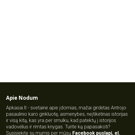
Apie Nodum
Apkasai.lt - svetainė apie įdomias, mažai girdėtas Antrojo
pasaulinio karo ginkluotę, asmenybes, neįtikėtinas istorijas
ir visą kitą, kas yra per smulku, kad patektų į istorijos
vadovėlius ir rimtas knygas. Turite ką papasakoti?
Susisiekite su mumis per mūsų
Facebook puslapį
,
el.