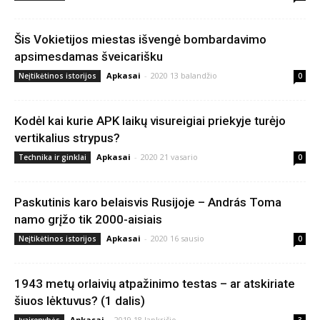
Šis Vokietijos miestas išvengė bombardavimo
apsimesdamas šveicarišku
Apkasai
-
2020 13 balandžio
Neįtikėtinos istorijos
0
Kodėl kai kurie APK laikų visureigiai priekyje turėjo
vertikalius strypus?
Apkasai
-
2020 21 vasario
Technika ir ginklai
0
Paskutinis karo belaisvis Rusijoje – András Toma
namo grįžo tik 2000-aisiais
Apkasai
-
2020 16 sausio
Neįtikėtinos istorijos
0
1943 metų orlaivių atpažinimo testas – ar atskiriate
šiuos lėktuvus? (1 dalis)
Apkasai
-
2019 18 lapkričio