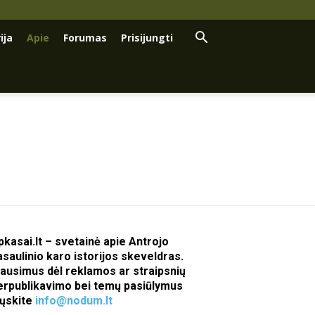
ija
Apie
Forumas
Prisijungti
pkasai.lt – svetainė apie Antrojo
asaulinio karo istorijos skeveldras.
lausimus dėl reklamos ar straipsnių
erpublikavimo bei temų pasiūlymus
iųskite
info@nodum.lt