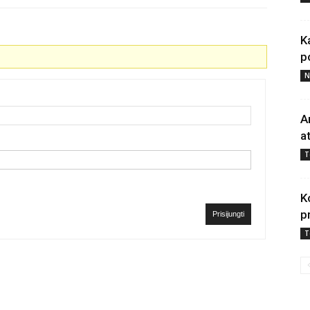
K
p
N
A
a
T
K
p
Prisijungti
T