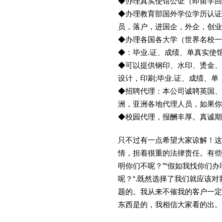
◆办理真实使馆公证（即留学
◆办理教育部国外学位学历认证
员，落户，进国企，外企，创
◆办理各国各大学（世界名校
◆：毕业.证、成绩、单真实使
◆可以提供钢印、水印、烫金、
设计，印刷;毕业.证、成绩、
◆招聘代理：本公司诚聘英国、
洲，亚洲各地代理人员，如果你
◆校园代理，报酬丰厚。真诚期待
只不过有一点希望大家谅解！这
情，担着很重的法律责任。有些
明你们不呢？”“假如我找你们办
呢？“.既然选择了我们就应该
题的。我从来不催我的客户一定
东西是的，我相信大家看的出。金