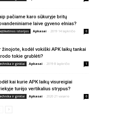
aip pačiame karo sūkuryje britų
ovandeniniame laive gyveno elnias?
Apkasai
-
2019 14 lapkričio
eįtikėtinos istorijos
0
r žinojote, kodėl vokiški APK laikų tankai
trodo tokie grublėti?
Apkasai
-
2019 8 lapkričio
echnika ir ginklai
1
odėl kai kurie APK laikų visureigiai
riekyje turėjo vertikalius strypus?
Apkasai
-
2020 21 vasario
echnika ir ginklai
0