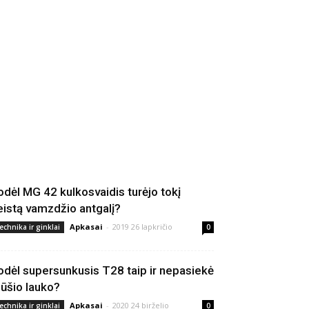
odėl MG 42 kulkosvaidis turėjo tokį
eistą vamzdžio antgalį?
Apkasai
-
2019 26 lapkričio
echnika ir ginklai
0
odėl supersunkusis T28 taip ir nepasiekė
ūšio lauko?
Apkasai
-
2020 24 birželio
echnika ir ginklai
0