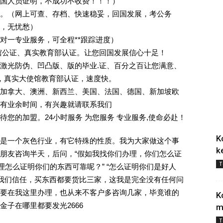
回国人员证明，不成功不收费！！！）
。（网上可查、存档、快速稳妥，回国发展，考公务
业，无忧愁）
一对一专业服务，可全程**跟踪进度）
馆公证、真实教育部认证。让您回国发展信心十足！
激光防伪、凹凸版、版的毕业.证、百分之百让您满意、
单，真实大使馆教育部认证，速度快。
加拿大、澳洲、新西兰、美国、法国、德国、新加坡欧
有业余时间，有兴趣就请联系我们
您的加盟。24小时服务 为您服务 专业服务,使命必赴！
K
是一个灰色行业，有它特殊的性质。我为大家做这个事
k
朋友咨询半天，后问，“假如我找你们办理，你们怎么证
T
理怎么证明你们的东西可靠呢？” “怎么证明你们是好人
对我们信任，买东西都要货比三家，这我是完全没有任何问
要在我这里办理，也从来不客户多咨询几家，毕竟谁的
K
子在哪里都要发光2666
m
T