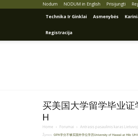
Nodum
NODUM in English
Prisijungti
Reg
Technika Ir Ginklai
Asmenybės
Karin
Registracija
买美国大学留学毕业证学历Q
H
Home
›
Forumai
›
Antrasis pasaulinis karas Lietuvo
Žymos:
GPA学分不够买国外学位学历University of Hawaii at Hilo UH-