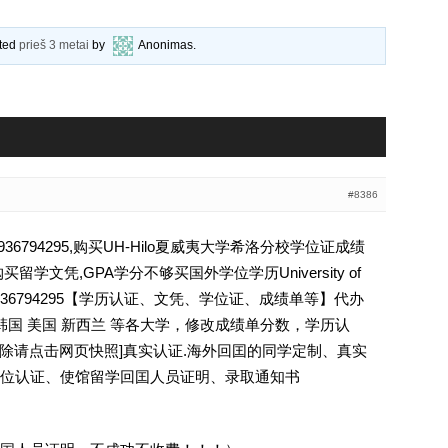
ated
prieš 3 metai
by
Anonimas
.
#8386
794295,购买UH-Hilo夏威夷大学希洛分校学位证成绩
学文凭,GPA学分不够买国外学位学历University of
lo学历Q薇936794295【学历认证、文凭、学位证、成绩单等】代办
韩国 美国 新西兰 等各大学，修改成绩单分数，学历认
ee [删除请点击网页快照]真实认证.海外回囯的同学定制、真实
位认证、使馆留学回囯人员证明、录取通知书