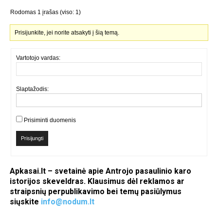
Rodomas 1 įrašas (viso: 1)
Prisijunkite, jei norite atsakyti į šią temą.
Vartotojo vardas:
Slaptažodis:
Prisiminti duomenis
Prisijungti
Apkasai.lt – svetainė apie Antrojo pasaulinio karo
istorijos skeveldras. Klausimus dėl reklamos ar
straipsnių perpublikavimo bei temų pasiūlymus
siųskite
info@nodum.lt