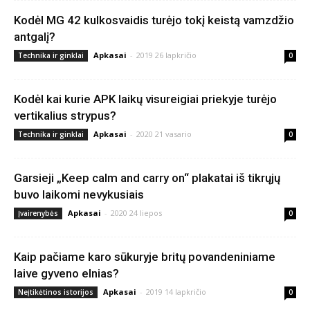
Kodėl MG 42 kulkosvaidis turėjo tokį keistą vamzdžio
antgalį?
Apkasai
-
2019 26 lapkričio
Technika ir ginklai
0
Kodėl kai kurie APK laikų visureigiai priekyje turėjo
vertikalius strypus?
Apkasai
-
2020 21 vasario
Technika ir ginklai
0
Garsieji „Keep calm and carry on“ plakatai iš tikrųjų
buvo laikomi nevykusiais
Apkasai
-
2020 24 liepos
Įvairenybės
0
Kaip pačiame karo sūkuryje britų povandeniniame
laive gyveno elnias?
Apkasai
-
2019 14 lapkričio
Neįtikėtinos istorijos
0