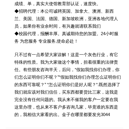
成绩、单，真实大使馆教育部认证，速度快。
◆招聘代理：本公司诚聘英国、加拿大、澳洲、新西
兰、美国、法国、德国、新加坡欧洲，亚洲各地代理人
员，如果你有业余时间，有兴趣就请联系我们
◆校园代理，报酬丰厚。真诚期待您的加盟。24小时服
务 为您服务 专业服务,使命必赴！
只不过有一点希望大家谅解！这是一个灰色行业，有它
特殊的性质。我为大家做这个事情，担着很重的法律责
任。有些朋友咨询半天，后问，“假如我找你们办理，你
们怎么证明你们不呢？”“假如我找你们办理怎么证明你们
的东西可靠呢？” “怎么证明你们是好人呢？“.既然选择了
我们就应该对我们信任，买东西都要货比三家，这我是
完全没有任何问题的。我从来不催我的客户一定要在我
这里办理，也从来不客户多咨询几家，毕竟谁的东西是
的，我相信大家看的出。金子在哪里都要发光3044