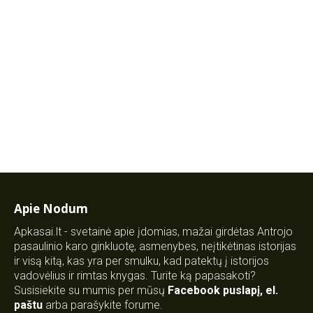
Apie Nodum
Apkasai.lt - svetainė apie įdomias, mažai girdėtas Antrojo
pasaulinio karo ginkluotę, asmenybes, neįtikėtinas istorijas
ir visą kitą, kas yra per smulku, kad patektų į istorijos
vadovėlius ir rimtas knygas. Turite ką papasakoti?
Susisiekite su mumis per mūsų
Facebook puslapį
,
el.
paštu
arba parašykite forume.