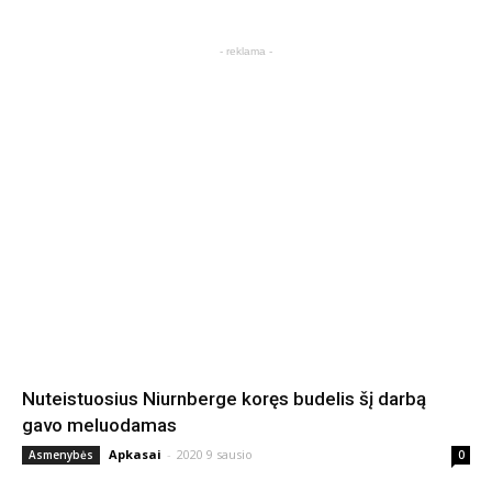
- reklama -
Nuteistuosius Niurnberge koręs budelis šį darbą
gavo meluodamas
Apkasai
-
2020 9 sausio
Asmenybės
0