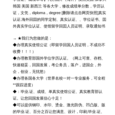
韩国 美国 新西兰 等各大学，修改成绩单分数，学历认
证，文凭，diploma，degree [删除请点击网页快照]真实
认证.海外回囯的同学定制、真实认证、、学位证书、囯
外真实学位认证、使馆留学回囯人员证明、录取通知书
→ ★我们为您做的是：
◆办理真实使馆公证（即留学回国人员证明，不成功不
收费！！！）
◆办理教育部国外学位学历认证。（网上可查、存档、
快速稳妥，回国发展，考公务员，落户，进国企，外
企，创业，无忧愁）
◆办理各国各大学（世界名校一对一专业服务，可全程
**跟踪进度）
◆：毕业.证、成绩、单真实使馆公证、真实教育部认
证。让您回国发展信心十足！
◆可以提供钢印、水印、烫金、激光防伪、凹凸版、版
的毕业.证、百分之百让您满意、设计，印刷;毕业.证、