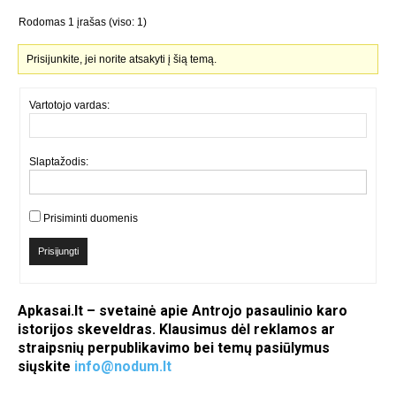
Rodomas 1 įrašas (viso: 1)
Prisijunkite, jei norite atsakyti į šią temą.
Vartotojo vardas:
Slaptažodis:
Prisiminti duomenis
Prisijungti
Apkasai.lt – svetainė apie Antrojo pasaulinio karo
istorijos skeveldras. Klausimus dėl reklamos ar
straipsnių perpublikavimo bei temų pasiūlymus
siųskite
info@nodum.lt