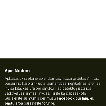
Apie Nodum
Apkasai.lt - svetainė apie įdomias, mažai girdėtas Antrojo
pasaulinio karo ginkluotę, asmenybes, neįtikėtinas istorijas
ir visą kitą, kas yra per smulku, kad patektų į istorijos
vadovėlius ir rimtas knygas. Turite ką papasakoti?
Susisiekite su mumis per mūsų
Facebook puslapį
,
el.
paštu
arba parašykite forume.