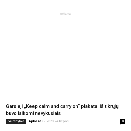
- reklama -
Garsieji „Keep calm and carry on“ plakatai iš tikrųjų
buvo laikomi nevykusiais
Apkasai
-
2020 24 liepos
Įvairenybės
0