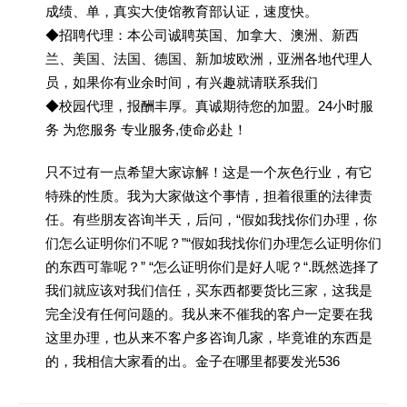
成绩、单，真实大使馆教育部认证，速度快。
◆招聘代理：本公司诚聘英国、加拿大、澳洲、新西
兰、美国、法国、德国、新加坡欧洲，亚洲各地代理人
员，如果你有业余时间，有兴趣就请联系我们
◆校园代理，报酬丰厚。真诚期待您的加盟。24小时服
务 为您服务 专业服务,使命必赴！
只不过有一点希望大家谅解！这是一个灰色行业，有它
特殊的性质。我为大家做这个事情，担着很重的法律责
任。有些朋友咨询半天，后问，“假如我找你们办理，你
们怎么证明你们不呢？”“假如我找你们办理怎么证明你们
的东西可靠呢？” “怎么证明你们是好人呢？“.既然选择了
我们就应该对我们信任，买东西都要货比三家，这我是
完全没有任何问题的。我从来不催我的客户一定要在我
这里办理，也从来不客户多咨询几家，毕竟谁的东西是
的，我相信大家看的出。金子在哪里都要发光536