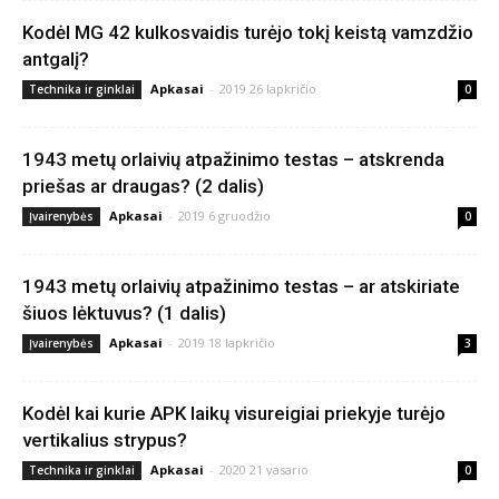
Kodėl MG 42 kulkosvaidis turėjo tokį keistą vamzdžio
antgalį?
Apkasai
-
2019 26 lapkričio
Technika ir ginklai
0
1943 metų orlaivių atpažinimo testas – atskrenda
priešas ar draugas? (2 dalis)
Apkasai
-
2019 6 gruodžio
Įvairenybės
0
1943 metų orlaivių atpažinimo testas – ar atskiriate
šiuos lėktuvus? (1 dalis)
Apkasai
-
2019 18 lapkričio
Įvairenybės
3
Kodėl kai kurie APK laikų visureigiai priekyje turėjo
vertikalius strypus?
Apkasai
-
2020 21 vasario
Technika ir ginklai
0