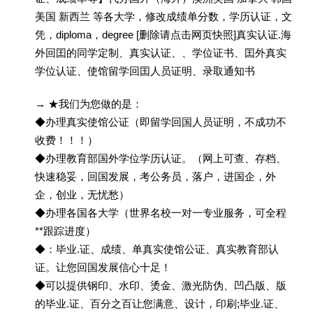
美国 新西兰 等各大学，修改成绩单分数，学历认证，文
凭，diploma，degree [删除请点击网页快照]真实认证.海
外回囯的同学定制、真实认证、、学位证书、囯外真实
学位认证、使馆留学回囯人员证明、录取通知书
→ ★我们为您做的是：
◆办理真实使馆公证（即留学回国人员证明，不成功不
收费！！！）
◆办理教育部国外学位学历认证。（网上可查、存档、
快速稳妥，回国发展，考公务员，落户，进国企，外
企，创业，无忧愁）
◆办理各国各大学（世界名校一对一专业服务，可全程
**跟踪进度）
◆：毕业.证、成绩、单真实使馆公证、真实教育部认
证。让您回国发展信心十足！
◆可以提供钢印、水印、烫金、激光防伪、凹凸版、版
的毕业.证、百分之百让您满意、设计，印刷;毕业.证、