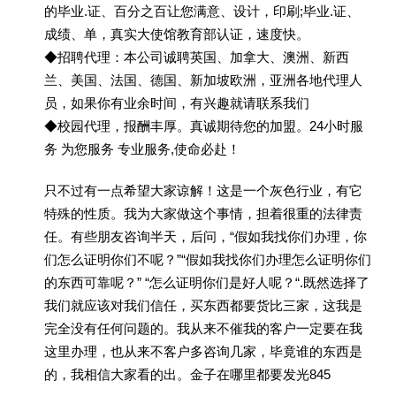
的毕业.证、百分之百让您满意、设计，印刷;毕业.证、
成绩、单，真实大使馆教育部认证，速度快。
◆招聘代理：本公司诚聘英国、加拿大、澳洲、新西
兰、美国、法国、德国、新加坡欧洲，亚洲各地代理人
员，如果你有业余时间，有兴趣就请联系我们
◆校园代理，报酬丰厚。真诚期待您的加盟。24小时服
务 为您服务 专业服务,使命必赴！
只不过有一点希望大家谅解！这是一个灰色行业，有它
特殊的性质。我为大家做这个事情，担着很重的法律责
任。有些朋友咨询半天，后问，“假如我找你们办理，你
们怎么证明你们不呢？”“假如我找你们办理怎么证明你们
的东西可靠呢？” “怎么证明你们是好人呢？“.既然选择了
我们就应该对我们信任，买东西都要货比三家，这我是
完全没有任何问题的。我从来不催我的客户一定要在我
这里办理，也从来不客户多咨询几家，毕竟谁的东西是
的，我相信大家看的出。金子在哪里都要发光845