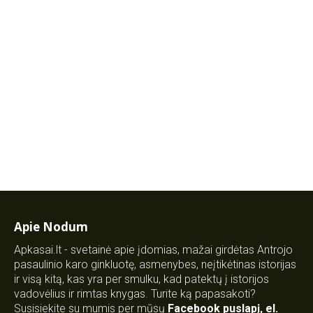
Apie Nodum
Apkasai.lt - svetainė apie įdomias, mažai girdėtas Antrojo
pasaulinio karo ginkluotę, asmenybes, neįtikėtinas istorijas
ir visą kitą, kas yra per smulku, kad patektų į istorijos
vadovėlius ir rimtas knygas. Turite ką papasakoti?
Susisiekite su mumis per mūsų
Facebook puslapį
,
el.