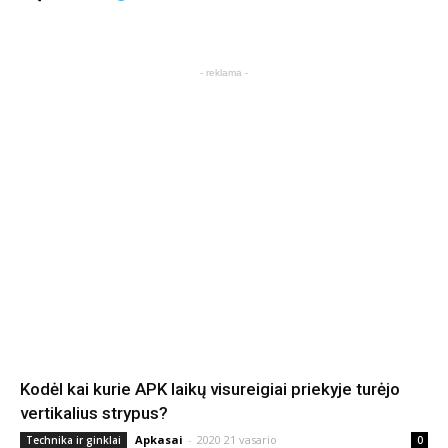
- reklama -
Kodėl kai kurie APK laikų visureigiai priekyje turėjo
vertikalius strypus?
Apkasai
-
2020 21 vasario
Technika ir ginklai
0