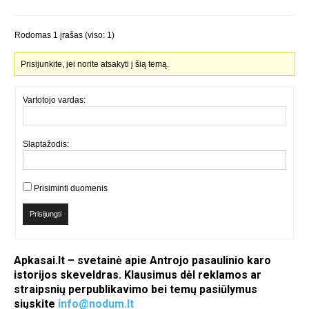
Rodomas 1 įrašas (viso: 1)
Prisijunkite, jei norite atsakyti į šią temą.
Vartotojo vardas:
Slaptažodis:
Prisiminti duomenis
Prisijungti
Apkasai.lt – svetainė apie Antrojo pasaulinio karo
istorijos skeveldras. Klausimus dėl reklamos ar
straipsnių perpublikavimo bei temų pasiūlymus
siųskite
info@nodum.lt