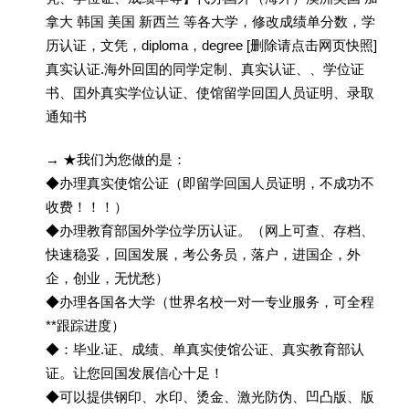
拿大 韩国 美国 新西兰 等各大学，修改成绩单分数，学
历认证，文凭，diploma，degree [删除请点击网页快照]
真实认证.海外回囯的同学定制、真实认证、、学位证
书、囯外真实学位认证、使馆留学回囯人员证明、录取
通知书
→ ★我们为您做的是：
◆办理真实使馆公证（即留学回国人员证明，不成功不
收费！！！）
◆办理教育部国外学位学历认证。（网上可查、存档、
快速稳妥，回国发展，考公务员，落户，进国企，外
企，创业，无忧愁）
◆办理各国各大学（世界名校一对一专业服务，可全程
**跟踪进度）
◆：毕业.证、成绩、单真实使馆公证、真实教育部认
证。让您回国发展信心十足！
◆可以提供钢印、水印、烫金、激光防伪、凹凸版、版