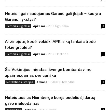
Neteisingai naudojamas Garand gali įkąsti – kas yra
Garand nykštys?
Apkasai
-
2019 6 gruodžio
Technika ir ginklai
0
Ar žinojote, kodėl vokiški APK laikų tankai atrodo
tokie grublėti?
Apkasai
-
2019 8 lapkričio
Technika ir ginklai
1
Šis Vokietijos miestas išvengė bombardavimo
apsimesdamas šveicarišku
Apkasai
-
2020 13 balandžio
Neįtikėtinos istorijos
0
Nuteistuosius Niurnberge koręs budelis šį darbą
gavo meluodamas
Apkasai
-
2020 9 sausio