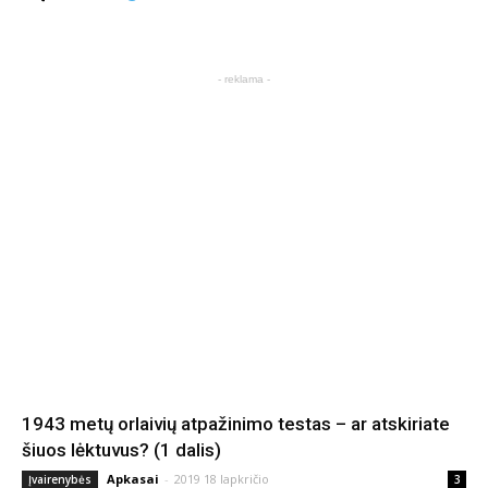
- reklama -
1943 metų orlaivių atpažinimo testas – ar atskiriate
šiuos lėktuvus? (1 dalis)
Apkasai
-
2019 18 lapkričio
Įvairenybės
3