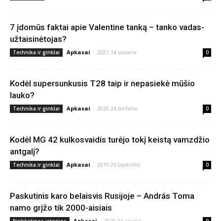
7 įdomūs faktai apie Valentine tanką – tanko vadas-
užtaisinėtojas?
Apkasai
-
2021 14 vasario
Technika ir ginklai
0
Kodėl supersunkusis T28 taip ir nepasiekė mūšio
lauko?
Apkasai
-
2020 24 birželio
Technika ir ginklai
0
Kodėl MG 42 kulkosvaidis turėjo tokį keistą vamzdžio
antgalį?
Apkasai
-
2019 26 lapkričio
Technika ir ginklai
0
Paskutinis karo belaisvis Rusijoje – András Toma
namo grįžo tik 2000-aisiais
Apkasai
-
2020 16 sausio