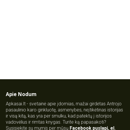
Apie Nodum
Apkasai.lt - svetainė apie įdomias, mažai girdėtas Antrojo
pasaulinio karo ginkluotę, asmenybes, neįtikėtinas istorijas
ir visą kitą, kas yra per smulku, kad patektų į istorijos
vadovėlius ir rimtas knygas. Turite ką papasakoti?
Susisiekite su mumis per mūsų
Facebook puslapį
,
el.