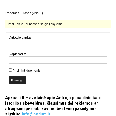
Rodomas 1 įrašas (viso: 1)
Prisijunkite, jei norite atsakyti į šią temą.
Vartotojo vardas:
Slaptažodis:
Prisiminti duomenis
Prisijungti
Apkasai.lt – svetainė apie Antrojo pasaulinio karo
istorijos skeveldras. Klausimus dėl reklamos ar
straipsnių perpublikavimo bei temų pasiūlymus
siųskite
info@nodum.lt