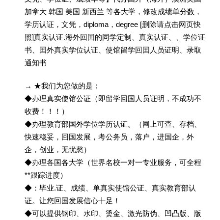
加拿大 韩国 美国 新西兰 等各大学，修改成绩单分数，
学历认证，文凭，diploma，degree [删除请点击网页快
照]真实认证.海外回囯的同学定制、真实认证、、学位证
书、囯外真实学位认证、使馆留学回囯人员证明、录取
通知书
→ ★我们为您做的是：
◆办理真实使馆公证（即留学回国人员证明，不成功不
收费！！！）
◆办理教育部国外学位学历认证。（网上可查、存档、
快速稳妥，回国发展，考公务员，落户，进国企，外
企，创业，无忧愁）
◆办理各国各大学（世界名校一对一专业服务，可全程
**跟踪进度）
◆：毕业.证、成绩、单真实使馆公证、真实教育部认
证。让您回国发展信心十足！
◆可以提供钢印、水印、烫金、激光防伪、凹凸版、版