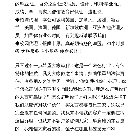
的毕业.证、百分之百让您满意、设计，印刷;毕业.证、
成绩、单，真实大使馆教育部认证，速度快。
◆招聘代理：本公司诚聘英国、加拿大、澳洲、新西
兰、美国、法国、德国、新加坡欧洲，亚洲各地代理人
员，如果你有业余时间，有兴趣就请联系我们
◆校园代理，报酬丰厚。真诚期待您的加盟。24小时服
务 为您服务 专业服务,使命必赴！
只不过有一点希望大家谅解！这是一个灰色行业，有它
特殊的性质。我为大家做这个事情，担着很重的法律责
任。有些朋友咨询半天，后问，“假如我找你们办理，你
们怎么证明你们不呢？”“假如我找你们办理怎么证明你们
的东西可靠呢？” “怎么证明你们是好人呢？“.既然选择了
我们就应该对我们信任，买东西都要货比三家，这我是
完全没有任何问题的。我从来不催我的客户一定要在我
这里办理，也从来不客户多咨询几家，毕竟谁的东西是
的，我相信大家看的出。金子在哪里都要发光2181