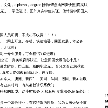
，diploma，degree [删除请点击网页快照]真实认
认证、、学位证书、囯外真实学位认证、使馆留学回囯人
回国人员证明，不成功不收费！！！）
。（网上可查、存档、快速稳妥，回国发展，考公务
业，无忧愁）
一对一专业服务，可全程**跟踪进度）
馆公证、真实教育部认证。让您回国发展信心十足！
激光防伪、凹凸版、版的毕业.证、百分之百让您满意、
单，真实大使馆教育部认证，速度快。
加拿大、澳洲、新西兰、美国、法国、德国、新加坡欧
有业余时间，有兴趣就请联系我们
您的加盟。24小时服务 为您服务 专业服务,使命必赴！
1
a
是一个灰色行业，有它特殊的性质。我为大家做这个事
Į