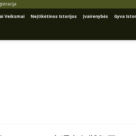
istracija
iai Veiksmai
Neįtikėtinos Istorijos
Įvairenybės
Gyva Istor