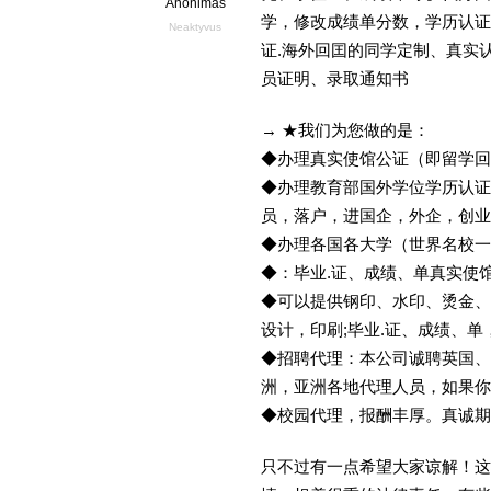
Anonimas
学，修改成绩单分数，学历认证，文凭
Neaktyvus
证.海外回囯的同学定制、真实
员证明、录取通知书
→ ★我们为您做的是：
◆办理真实使馆公证（即留学
◆办理教育部国外学位学历认证
员，落户，进国企，外企，创
◆办理各国各大学（世界名校
◆：毕业.证、成绩、单真实使
◆可以提供钢印、水印、烫金、
设计，印刷;毕业.证、成绩、
◆招聘代理：本公司诚聘英国、
洲，亚洲各地代理人员，如果你
◆校园代理，报酬丰厚。真诚期待
只不过有一点希望大家谅解！这