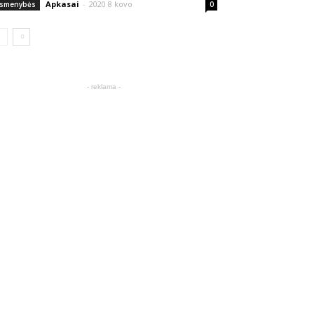
Apkasai
-
2020 8 kovo
smenybės
0
- reklama -