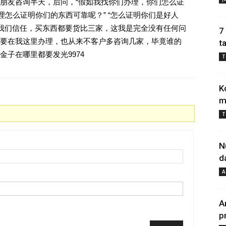
朋友咨询半天，后问，“假如我找你们办理，你们怎么证
理怎么证明你们的东西可靠呢？” “怎么证明你们是好人
对我们信任，买东西都要货比三家，这我是完全没有任何问
7
要在我这里办理，也从来不客户多咨询几家，毕竟谁的
t
子在哪里都要发光9974
T
K
m
T
N
d
A
A
p