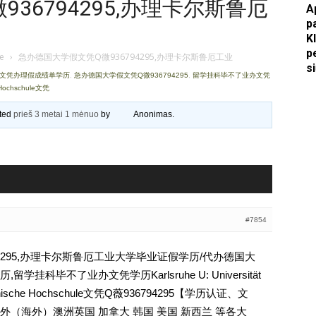
36794295,办理卡尔斯鲁厄
A
p
Apkasai.lt
K
p
je
›
急办德国大学假文凭Q微936794295,办理卡尔斯鲁厄工业
s
证文凭办理假成绩单学历
,
急办德国大学假文凭Q微936794295
,
留学挂科毕不了业办文凭
he Hochschule文凭
ated
prieš 3 metai 1 mėnuo
by
Anonimas
.
#7854
4295,办理卡尔斯鲁厄工业大学毕业证假学历/代办德国大
科毕不了业办文凭学历Karlsruhe U: Universität
 (Technische Hochschule文凭Q薇936794295【学历认证、文
（海外）澳洲英国 加拿大 韩国 美国 新西兰 等各大