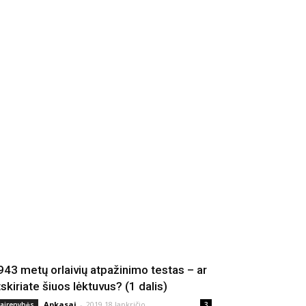
943 metų orlaivių atpažinimo testas – ar
tskiriate šiuos lėktuvus? (1 dalis)
Apkasai
-
2019 18 lapkričio
vairenybės
3