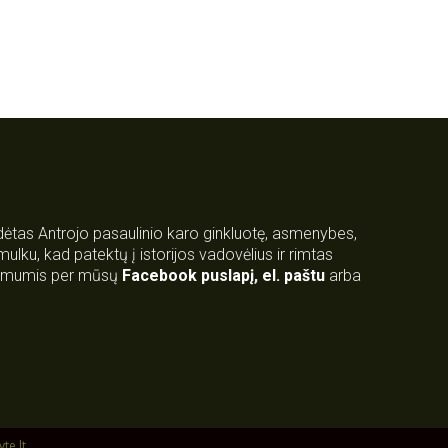
rdėtas Antrojo pasaulinio karo ginkluotę, asmenybes,
 smulku, kad patektų į istorijos vadovėlius ir rimtas
su mumis per mūsų
Facebook puslapį
,
el. paštu
arba
yte.lt