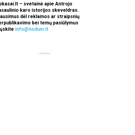
pkasai.lt – svetainė apie Antrojo
asaulinio karo istorijos skeveldras.
lausimus dėl reklamos ar straipsnių
erpublikavimo bei temų pasiūlymus
iųskite
info@nodum.lt
- reklama -