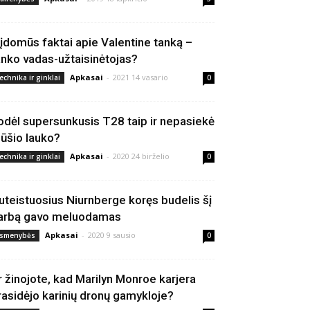
 įdomūs faktai apie Valentine tanką –
anko vadas-užtaisinėtojas?
Apkasai
-
2021 14 vasario
echnika ir ginklai
0
odėl supersunkusis T28 taip ir nepasiekė
ūšio lauko?
Apkasai
-
2020 24 birželio
echnika ir ginklai
0
uteistuosius Niurnberge koręs budelis šį
arbą gavo meluodamas
Apkasai
-
2020 9 sausio
smenybės
0
r žinojote, kad Marilyn Monroe karjera
rasidėjo karinių dronų gamykloje?