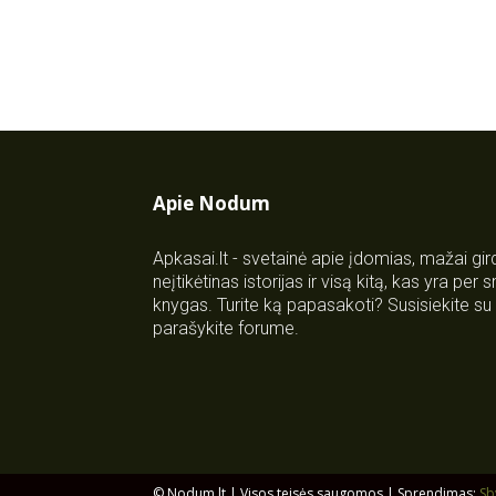
Apie Nodum
Apkasai.lt - svetainė apie įdomias, mažai gi
neįtikėtinas istorijas ir visą kitą, kas yra per
knygas. Turite ką papasakoti? Susisiekite 
parašykite forume.
© Nodum.lt | Visos teisės saugomos | Sprendimas:
Sb