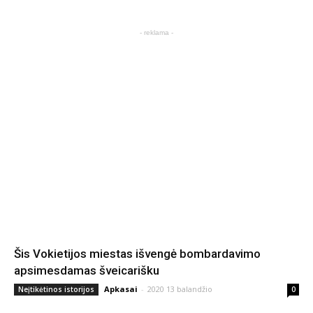
- reklama -
Šis Vokietijos miestas išvengė bombardavimo
apsimesdamas šveicarišku
Apkasai
-
2020 13 balandžio
Neįtikėtinos istorijos
0