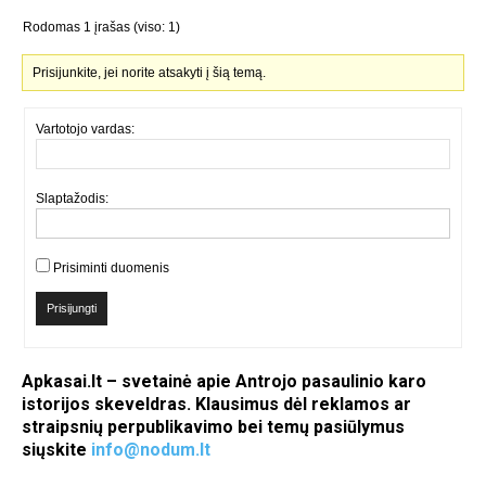
Rodomas 1 įrašas (viso: 1)
Prisijunkite, jei norite atsakyti į šią temą.
Vartotojo vardas:
Slaptažodis:
Prisiminti duomenis
Prisijungti
Apkasai.lt – svetainė apie Antrojo pasaulinio karo
istorijos skeveldras. Klausimus dėl reklamos ar
straipsnių perpublikavimo bei temų pasiūlymus
siųskite
info@nodum.lt