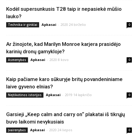
Kodėl supersunkusis T28 taip ir nepasiekė mūšio
lauko?
Apkasai
-
2020 24 birželio
Technika ir ginklai
0
Ar žinojote, kad Marilyn Monroe karjera prasidėjo
karinių dronų gamykloje?
Apkasai
-
2020 8 kovo
Asmenybės
0
Kaip pačiame karo sūkuryje britų povandeniniame
laive gyveno elnias?
Apkasai
-
2019 14 lapkričio
Neįtikėtinos istorijos
0
Garsieji „Keep calm and carry on“ plakatai iš tikrųjų
buvo laikomi nevykusiais
Apkasai
-
2020 24 liepos
Įvairenybės
0