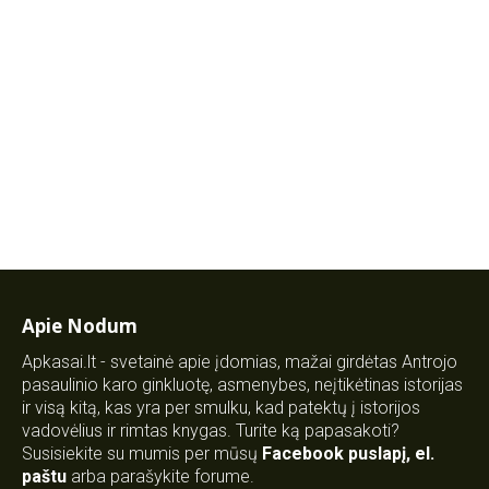
Apie Nodum
Apkasai.lt - svetainė apie įdomias, mažai girdėtas Antrojo
pasaulinio karo ginkluotę, asmenybes, neįtikėtinas istorijas
ir visą kitą, kas yra per smulku, kad patektų į istorijos
vadovėlius ir rimtas knygas. Turite ką papasakoti?
Susisiekite su mumis per mūsų
Facebook puslapį
,
el.
paštu
arba parašykite forume.