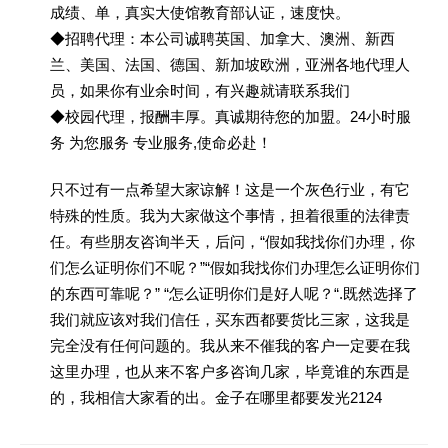
成绩、单，真实大使馆教育部认证，速度快。
◆招聘代理：本公司诚聘英国、加拿大、澳洲、新西
兰、美国、法国、德国、新加坡欧洲，亚洲各地代理人
员，如果你有业余时间，有兴趣就请联系我们
◆校园代理，报酬丰厚。真诚期待您的加盟。24小时服
务 为您服务 专业服务,使命必赴！
只不过有一点希望大家谅解！这是一个灰色行业，有它
特殊的性质。我为大家做这个事情，担着很重的法律责
任。有些朋友咨询半天，后问，“假如我找你们办理，你
们怎么证明你们不呢？”“假如我找你们办理怎么证明你们
的东西可靠呢？” “怎么证明你们是好人呢？“.既然选择了
我们就应该对我们信任，买东西都要货比三家，这我是
完全没有任何问题的。我从来不催我的客户一定要在我
这里办理，也从来不客户多咨询几家，毕竟谁的东西是
的，我相信大家看的出。金子在哪里都要发光2124