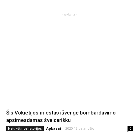
- reklama -
Šis Vokietijos miestas išvengė bombardavimo
apsimesdamas šveicarišku
Apkasai
-
2020 13 balandžio
Neįtikėtinos istorijos
0