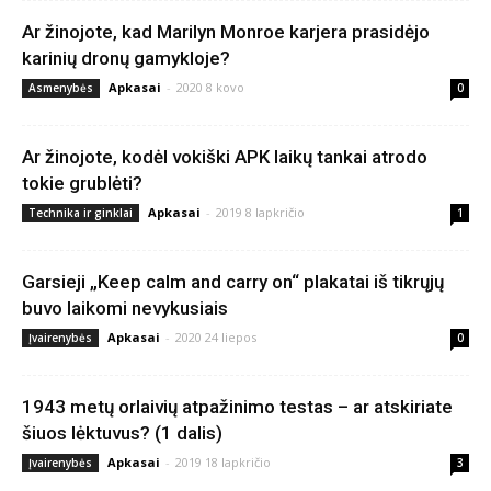
Ar žinojote, kad Marilyn Monroe karjera prasidėjo
karinių dronų gamykloje?
Apkasai
-
2020 8 kovo
Asmenybės
0
Ar žinojote, kodėl vokiški APK laikų tankai atrodo
tokie grublėti?
Apkasai
-
2019 8 lapkričio
Technika ir ginklai
1
Garsieji „Keep calm and carry on“ plakatai iš tikrųjų
buvo laikomi nevykusiais
Apkasai
-
2020 24 liepos
Įvairenybės
0
1943 metų orlaivių atpažinimo testas – ar atskiriate
šiuos lėktuvus? (1 dalis)
Apkasai
-
2019 18 lapkričio
Įvairenybės
3