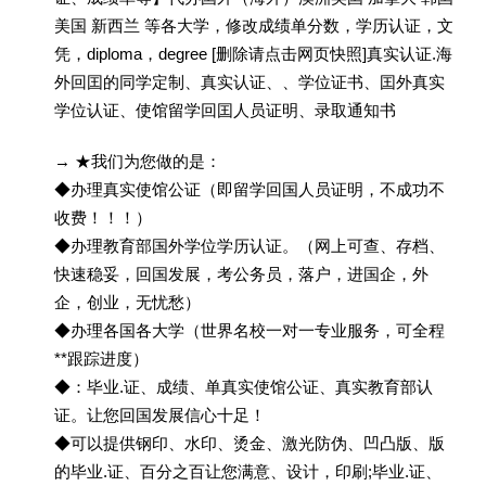
美国 新西兰 等各大学，修改成绩单分数，学历认证，文
凭，diploma，degree [删除请点击网页快照]真实认证.海
外回囯的同学定制、真实认证、、学位证书、囯外真实
学位认证、使馆留学回囯人员证明、录取通知书
→ ★我们为您做的是：
◆办理真实使馆公证（即留学回国人员证明，不成功不
收费！！！）
◆办理教育部国外学位学历认证。（网上可查、存档、
快速稳妥，回国发展，考公务员，落户，进国企，外
企，创业，无忧愁）
◆办理各国各大学（世界名校一对一专业服务，可全程
**跟踪进度）
◆：毕业.证、成绩、单真实使馆公证、真实教育部认
证。让您回国发展信心十足！
◆可以提供钢印、水印、烫金、激光防伪、凹凸版、版
的毕业.证、百分之百让您满意、设计，印刷;毕业.证、