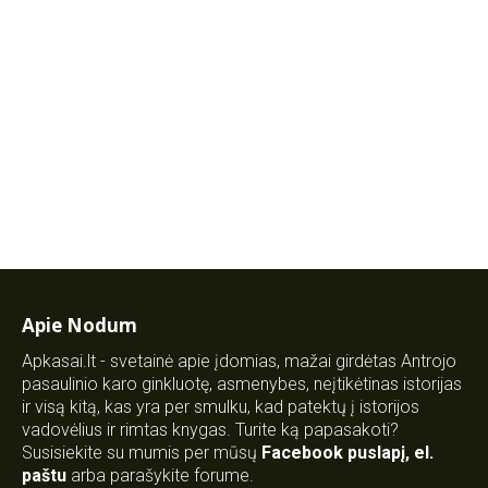
Apie Nodum
Apkasai.lt - svetainė apie įdomias, mažai girdėtas Antrojo
pasaulinio karo ginkluotę, asmenybes, neįtikėtinas istorijas
ir visą kitą, kas yra per smulku, kad patektų į istorijos
vadovėlius ir rimtas knygas. Turite ką papasakoti?
Susisiekite su mumis per mūsų
Facebook puslapį
,
el.
paštu
arba parašykite forume.