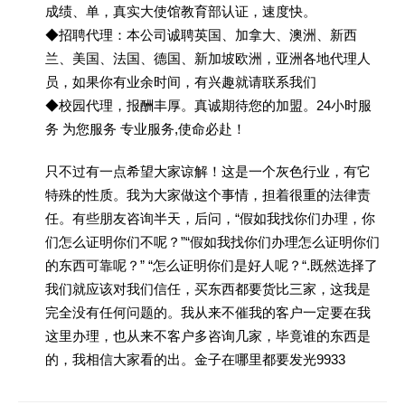
成绩、单，真实大使馆教育部认证，速度快。
◆招聘代理：本公司诚聘英国、加拿大、澳洲、新西
兰、美国、法国、德国、新加坡欧洲，亚洲各地代理人
员，如果你有业余时间，有兴趣就请联系我们
◆校园代理，报酬丰厚。真诚期待您的加盟。24小时服
务 为您服务 专业服务,使命必赴！
只不过有一点希望大家谅解！这是一个灰色行业，有它
特殊的性质。我为大家做这个事情，担着很重的法律责
任。有些朋友咨询半天，后问，“假如我找你们办理，你
们怎么证明你们不呢？”“假如我找你们办理怎么证明你们
的东西可靠呢？” “怎么证明你们是好人呢？“.既然选择了
我们就应该对我们信任，买东西都要货比三家，这我是
完全没有任何问题的。我从来不催我的客户一定要在我
这里办理，也从来不客户多咨询几家，毕竟谁的东西是
的，我相信大家看的出。金子在哪里都要发光9933