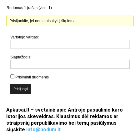
Rodomas 1 įrašas (viso: 1)
Prisijunkite, jei norite atsakyti į šią temą.
Vartotojo vardas:
Slaptažodis:
Prisiminti duomenis
Prisijungti
Apkasai.lt – svetainė apie Antrojo pasaulinio karo
istorijos skeveldras. Klausimus dėl reklamos ar
straipsnių perpublikavimo bei temų pasiūlymus
siųskite
info@nodum.lt