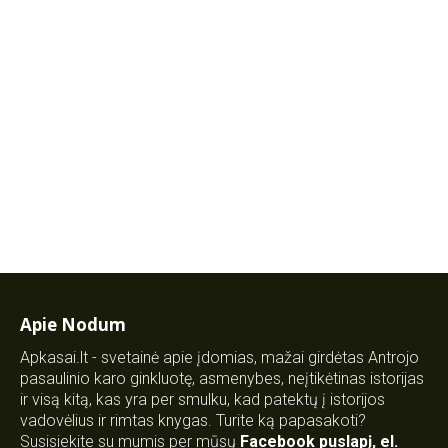
Apie Nodum
Apkasai.lt - svetainė apie įdomias, mažai girdėtas Antrojo
pasaulinio karo ginkluotę, asmenybes, neįtikėtinas istorijas
ir visą kitą, kas yra per smulku, kad patektų į istorijos
vadovėlius ir rimtas knygas. Turite ką papasakoti?
Susisiekite su mumis per mūsų
Facebook puslapį
,
el.