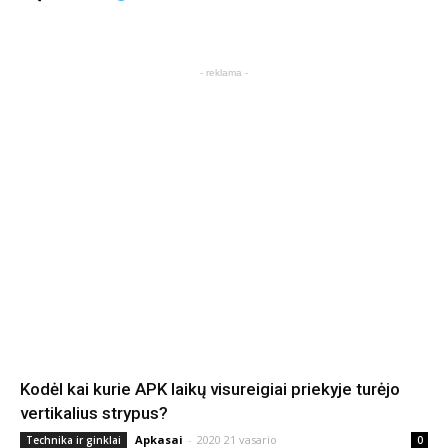
- reklama -
Kodėl kai kurie APK laikų visureigiai priekyje turėjo
vertikalius strypus?
Apkasai
-
2020 21 vasario
Technika ir ginklai
0