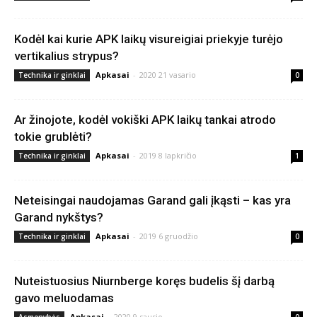
Kodėl kai kurie APK laikų visureigiai priekyje turėjo
vertikalius strypus?
Apkasai
-
2020 21 vasario
Technika ir ginklai
0
Ar žinojote, kodėl vokiški APK laikų tankai atrodo
tokie grublėti?
Apkasai
-
2019 8 lapkričio
Technika ir ginklai
1
Neteisingai naudojamas Garand gali įkąsti – kas yra
Garand nykštys?
Apkasai
-
2019 6 gruodžio
Technika ir ginklai
0
Nuteistuosius Niurnberge koręs budelis šį darbą
gavo meluodamas
Apkasai
-
2020 9 sausio