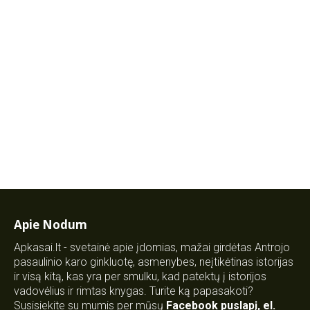
Apie Nodum
Apkasai.lt - svetainė apie įdomias, mažai girdėtas Antrojo
pasaulinio karo ginkluotę, asmenybes, neįtikėtinas istorijas
ir visą kitą, kas yra per smulku, kad patektų į istorijos
vadovėlius ir rimtas knygas. Turite ką papasakoti?
Susisiekite su mumis per mūsų
Facebook puslapį
,
el.