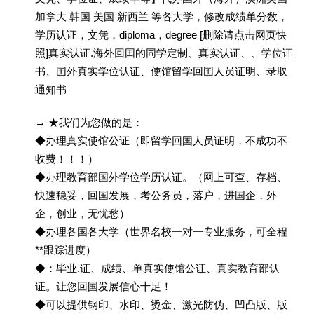
加拿大 韩国 美国 新西兰 等各大学，修改成绩单分数，
学历认证，文凭，diploma，degree [删除请点击网页快
照]真实认证.海外回囯的同学定制、真实认证、、学位证
书、囯外真实学位认证、使馆留学回囯人员证明、录取
通知书
→ ★我们为您做的是：
◆办理真实使馆公证（即留学回国人员证明，不成功不
收费！！！）
◆办理教育部国外学位学历认证。（网上可查、存档、
快速稳妥，回国发展，考公务员，落户，进国企，外
企，创业，无忧愁）
◆办理各国各大学（世界名校一对一专业服务，可全程
**跟踪进度）
◆：毕业.证、成绩、单真实使馆公证、真实教育部认
证。让您回国发展信心十足！
◆可以提供钢印、水印、烫金、激光防伪、凹凸版、版