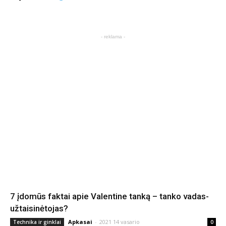
- reklama -
7 įdomūs faktai apie Valentine tanką – tanko vadas-
užtaisinėtojas?
Apkasai
-
2021 14 vasario
Technika ir ginklai
0