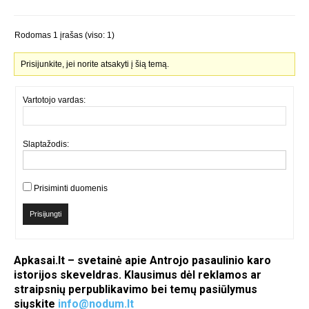
Rodomas 1 įrašas (viso: 1)
Prisijunkite, jei norite atsakyti į šią temą.
Vartotojo vardas:
Slaptažodis:
Prisiminti duomenis
Prisijungti
Apkasai.lt – svetainė apie Antrojo pasaulinio karo
istorijos skeveldras. Klausimus dėl reklamos ar
straipsnių perpublikavimo bei temų pasiūlymus
siųskite
info@nodum.lt