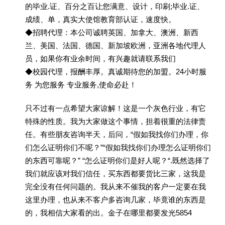
的毕业.证、百分之百让您满意、设计，印刷;毕业.证、
成绩、单，真实大使馆教育部认证，速度快。
◆招聘代理：本公司诚聘英国、加拿大、澳洲、新西
兰、美国、法国、德国、新加坡欧洲，亚洲各地代理人
员，如果你有业余时间，有兴趣就请联系我们
◆校园代理，报酬丰厚。真诚期待您的加盟。24小时服
务 为您服务 专业服务,使命必赴！
只不过有一点希望大家谅解！这是一个灰色行业，有它
特殊的性质。我为大家做这个事情，担着很重的法律责
任。有些朋友咨询半天，后问，“假如我找你们办理，你
们怎么证明你们不呢？”“假如我找你们办理怎么证明你们
的东西可靠呢？” “怎么证明你们是好人呢？“.既然选择了
我们就应该对我们信任，买东西都要货比三家，这我是
完全没有任何问题的。我从来不催我的客户一定要在我
这里办理，也从来不客户多咨询几家，毕竟谁的东西是
的，我相信大家看的出。金子在哪里都要发光5854