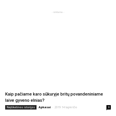
- reklama -
Kaip pačiame karo sūkuryje britų povandeniniame
laive gyveno elnias?
Apkasai
-
2019 14 lapkričio
Neįtikėtinos istorijos
0