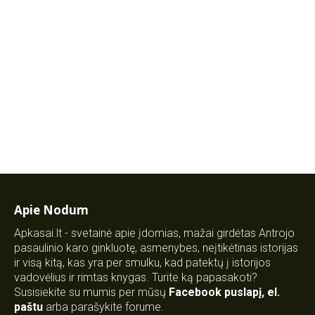
Apie Nodum
Apkasai.lt - svetainė apie įdomias, mažai girdėtas Antrojo
pasaulinio karo ginkluotę, asmenybes, neįtikėtinas istorijas
ir visą kitą, kas yra per smulku, kad patektų į istorijos
vadovėlius ir rimtas knygas. Turite ką papasakoti?
Susisiekite su mumis per mūsų
Facebook puslapį
,
el.
paštu
arba parašykite forume.