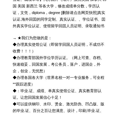
国 美国 新西兰 等各大学，修改成绩单分数，学历认
证，文凭，diploma，degree [删除请点击网页快照]真实
认证.海外回囯的同学定制、真实认证、、学位证书、囯
外真实学位认证、使馆留学回囯人员证明、录取通知书
→ ★我们为您做的是：
◆办理真实使馆公证（即留学回国人员证明，不成功不
收费！！！）
◆办理教育部国外学位学历认证。（网上可查、存档、
快速稳妥，回国发展，考公务员，落户，进国企，外
企，创业，无忧愁）
◆办理各国各大学（世界名校一对一专业服务，可全程
**跟踪进度）
◆：毕业.证、成绩、单真实使馆公证、真实教育部认
证。让您回国发展信心十足！
◆可以提供钢印、水印、烫金、激光防伪、凹凸版、版
的毕业.证、百分之百让您满意、设计，印刷;毕业.证、