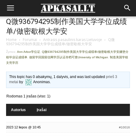
Q微936794295制作美国大学学位成绩
单/做密歇根大学安
Home
›
Forumai
›
Antrasis pasaulinis karas Lietuvoje
›
Q微
936794295制作美国大学学位成绩单/做密歇根大学安
Žymos:
Ann Arbor学位证
,
Q微936794295制作美国大学学位成绩单/做密歇根大学安娜堡分
校毕业证成绩单
,
做留学回国留信网学历认证存档可查University of Michigan
,
制造美国学校
文凭学历
This topic has 0 atsakymų, 1 dalyvis, and was last updated
prieš 3
metai
by
Anonimas
.
Rodomas 1 įrašas (viso: 1)
Autorius
Įrašai
2023 12 liepos @ 10:45
#10016