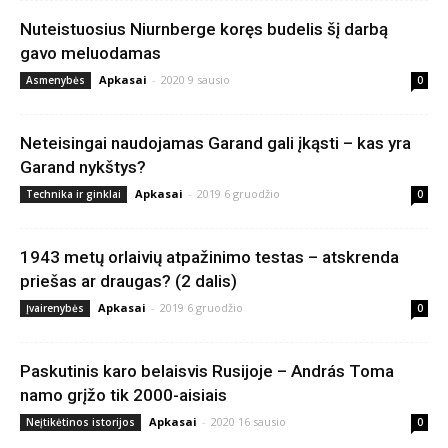
Nuteistuosius Niurnberge koręs budelis šį darbą
gavo meluodamas
Apkasai
-
2020 9 sausio
Asmenybės
0
Neteisingai naudojamas Garand gali įkąsti – kas yra
Garand nykštys?
Apkasai
-
2019 6 gruodžio
Technika ir ginklai
0
1943 metų orlaivių atpažinimo testas – atskrenda
priešas ar draugas? (2 dalis)
Apkasai
-
2019 6 gruodžio
Įvairenybės
0
Paskutinis karo belaisvis Rusijoje – András Toma
namo grįžo tik 2000-aisiais
Apkasai
-
2020 16 sausio
Neįtikėtinos istorijos
0