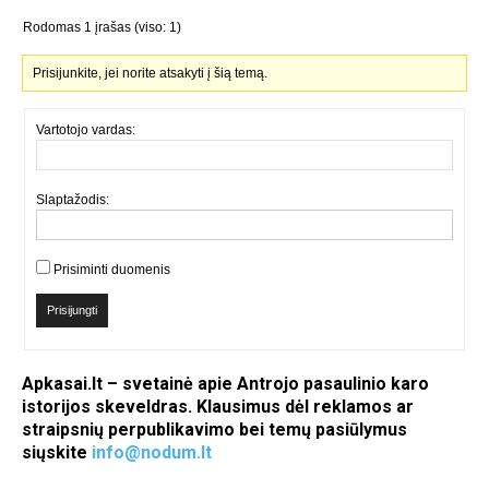
Rodomas 1 įrašas (viso: 1)
Prisijunkite, jei norite atsakyti į šią temą.
Vartotojo vardas:
Slaptažodis:
Prisiminti duomenis
Prisijungti
Apkasai.lt – svetainė apie Antrojo pasaulinio karo
istorijos skeveldras. Klausimus dėl reklamos ar
straipsnių perpublikavimo bei temų pasiūlymus
siųskite
info@nodum.lt