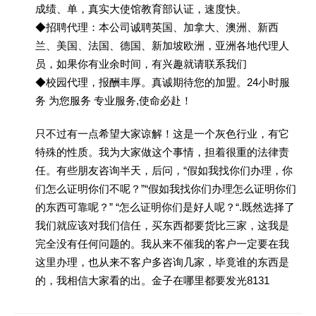
成绩、单，真实大使馆教育部认证，速度快。
◆招聘代理：本公司诚聘英国、加拿大、澳洲、新西
兰、美国、法国、德国、新加坡欧洲，亚洲各地代理人
员，如果你有业余时间，有兴趣就请联系我们
◆校园代理，报酬丰厚。真诚期待您的加盟。24小时服
务 为您服务 专业服务,使命必赴！
只不过有一点希望大家谅解！这是一个灰色行业，有它
特殊的性质。我为大家做这个事情，担着很重的法律责
任。有些朋友咨询半天，后问，“假如我找你们办理，你
们怎么证明你们不呢？”“假如我找你们办理怎么证明你们
的东西可靠呢？” “怎么证明你们是好人呢？“.既然选择了
我们就应该对我们信任，买东西都要货比三家，这我是
完全没有任何问题的。我从来不催我的客户一定要在我
这里办理，也从来不客户多咨询几家，毕竟谁的东西是
的，我相信大家看的出。金子在哪里都要发光8131