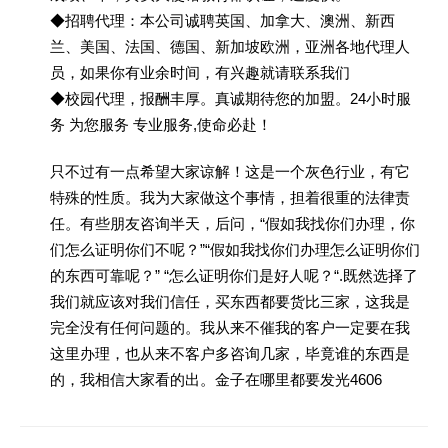
◆招聘代理：本公司诚聘英国、加拿大、澳洲、新西
兰、美国、法国、德国、新加坡欧洲，亚洲各地代理人
员，如果你有业余时间，有兴趣就请联系我们
◆校园代理，报酬丰厚。真诚期待您的加盟。24小时服
务 为您服务 专业服务,使命必赴！
只不过有一点希望大家谅解！这是一个灰色行业，有它
特殊的性质。我为大家做这个事情，担着很重的法律责
任。有些朋友咨询半天，后问，“假如我找你们办理，你
们怎么证明你们不呢？”“假如我找你们办理怎么证明你们
的东西可靠呢？” “怎么证明你们是好人呢？“.既然选择了
我们就应该对我们信任，买东西都要货比三家，这我是
完全没有任何问题的。我从来不催我的客户一定要在我
这里办理，也从来不客户多咨询几家，毕竟谁的东西是
的，我相信大家看的出。金子在哪里都要发光4606