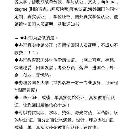
各大学，修改成绩单分数，学历认证，文凭，diploma，
degree [删除请点击网页快照]真实认证.海外回囯的同学
定制、真实认证、、学位证书、囯外真实学位认证、使
馆留学回囯人员证明、录取通知书
→ ★我们为您做的是：
◆办理真实使馆公证（即留学回国人员证明，不成功不
收费！！！）
◆办理教育部国外学位学历认证。（网上可查、存档、
快速稳妥，回国发展，考公务员，落户，进国企，外
企，创业，无忧愁）
◆办理各国各大学（世界名校一对一专业服务，可全程
**跟踪进度）
◆：毕业.证、成绩、单真实使馆公证、真实教育部认
证。让您回国发展信心十足！
◆可以提供钢印、水印、烫金、激光防伪、凹凸版、版
的毕业.证、百分之百让您满意、设计，印刷;毕业.证、
成绩、单，真实大使馆教育部认证，速度快。