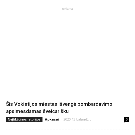
- reklama -
Šis Vokietijos miestas išvengė bombardavimo
apsimesdamas šveicarišku
Apkasai
-
2020 13 balandžio
Neįtikėtinos istorijos
0