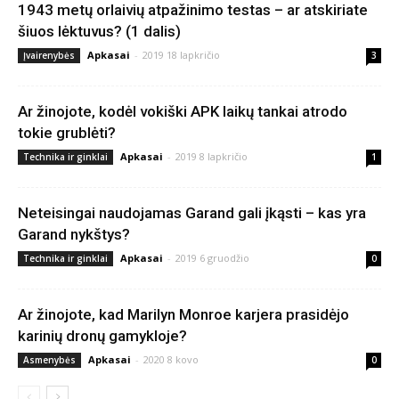
1943 metų orlaivių atpažinimo testas – ar atskiriate
šiuos lėktuvus? (1 dalis)
Apkasai
-
2019 18 lapkričio
Įvairenybės
3
Ar žinojote, kodėl vokiški APK laikų tankai atrodo
tokie grublėti?
Apkasai
-
2019 8 lapkričio
Technika ir ginklai
1
Neteisingai naudojamas Garand gali įkąsti – kas yra
Garand nykštys?
Apkasai
-
2019 6 gruodžio
Technika ir ginklai
0
Ar žinojote, kad Marilyn Monroe karjera prasidėjo
karinių dronų gamykloje?
Apkasai
-
2020 8 kovo
Asmenybės
0