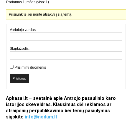
Rodomas 1 įrašas (viso: 1)
Prisijunkite, jei norite atsakyti į šią temą.
Vartotojo vardas:
Slaptažodis:
Prisiminti duomenis
Prisijungti
Apkasai.lt – svetainė apie Antrojo pasaulinio karo
istorijos skeveldras. Klausimus dėl reklamos ar
straipsnių perpublikavimo bei temų pasiūlymus
siųskite
info@nodum.lt