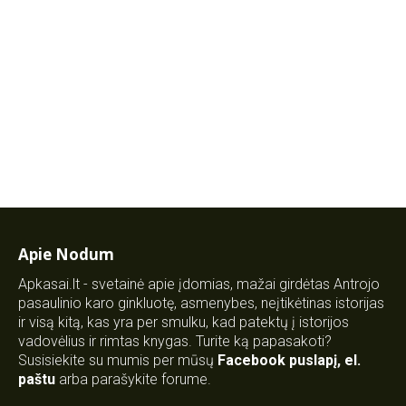
Apie Nodum
Apkasai.lt - svetainė apie įdomias, mažai girdėtas Antrojo
pasaulinio karo ginkluotę, asmenybes, neįtikėtinas istorijas
ir visą kitą, kas yra per smulku, kad patektų į istorijos
vadovėlius ir rimtas knygas. Turite ką papasakoti?
Susisiekite su mumis per mūsų
Facebook puslapį
,
el.
paštu
arba parašykite forume.