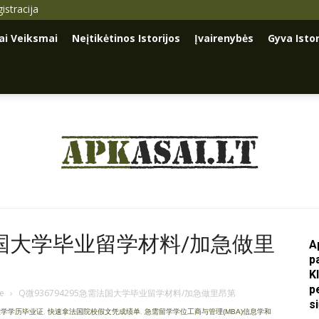
istracija
iai Veiksmai
Neįtikėtinos Istorijos
Įvairenybės
Gyva Istor
Apkasai.lt
需法国大学毕业留学材料/加急做里
A
p
K
p
je
›
Q微936794295急需法国大学毕业留学材料/加急做里昂第
s
大学学历毕业证
,
快速拿法国院校假文凭成绩单
,
急需留学学位工商与管理(MBA)信息学和