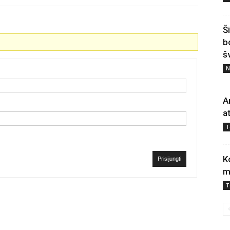
Š
b
š
N
A
a
T
K
Prisijungti
m
T