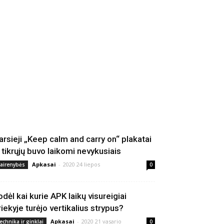
arsieji „Keep calm and carry on“ plakatai
š tikrųjų buvo laikomi nevykusiais
Apkasai
-
2020 24 liepos
vairenybės
0
odėl kai kurie APK laikų visureigiai
riekyje turėjo vertikalius strypus?
Apkasai
-
2020 21 vasario
echnika ir ginklai
0