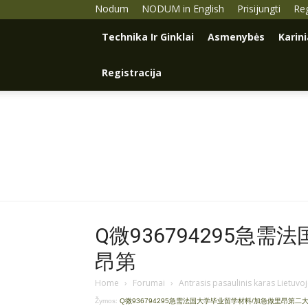
Nodum
NODUM in English
Prisijungti
Reg
Technika Ir Ginklai
Asmenybės
Karin
Registracija
Q微936794295急
昂第
Home
›
Forumai
›
Antrasis pasaulinis karas Lietuvo
Žymos:
Q微936794295急需法国大学毕业留学材料/加急做里昂第二