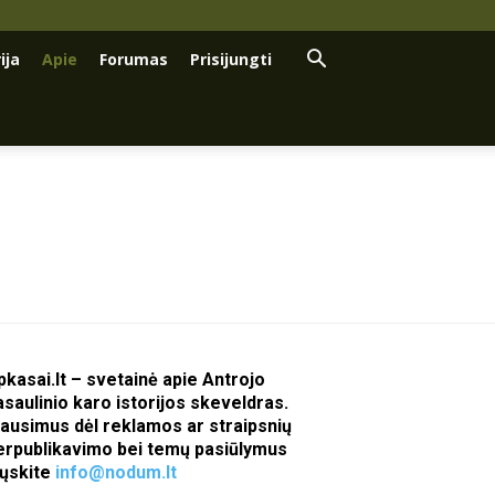
ija
Apie
Forumas
Prisijungti
pkasai.lt – svetainė apie Antrojo
asaulinio karo istorijos skeveldras.
lausimus dėl reklamos ar straipsnių
erpublikavimo bei temų pasiūlymus
iųskite
info@nodum.lt