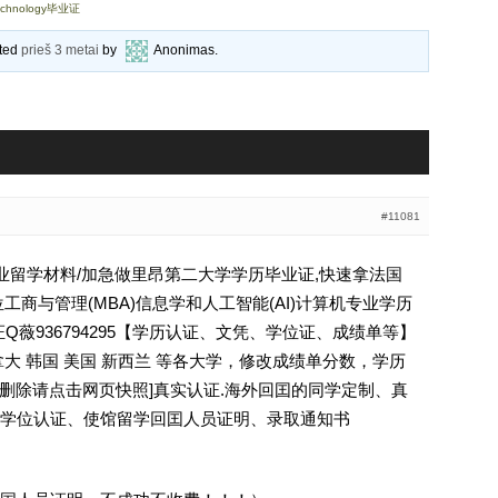
Technology毕业证
ated
prieš 3 metai
by
Anonimas
.
#11081
学毕业留学材料/加急做里昂第二大学学历毕业证,快速拿法国
工商与管理(MBA)信息学和人工智能(AI)计算机专业学历
mière毕业证Q薇936794295【学历认证、文凭、学位证、成绩单等】
大 韩国 美国 新西兰 等各大学，修改成绩单分数，学历
ree [删除请点击网页快照]真实认证.海外回囯的同学定制、真
学位认证、使馆留学回囯人员证明、录取通知书