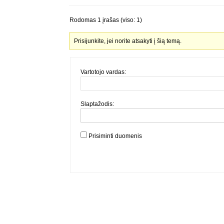
Rodomas 1 įrašas (viso: 1)
Prisijunkite, jei norite atsakyti į šią temą.
Vartotojo vardas:
Slaptažodis:
Prisiminti duomenis