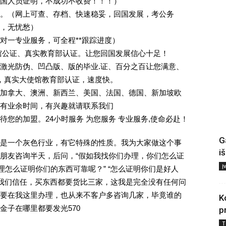
回国人员证明，不成功不收费！！！）
。（网上可查、存档、快速稳妥，回国发展，考公务
业，无忧愁）
一对一专业服务，可全程**跟踪进度）
馆公证、真实教育部认证。让您回国发展信心十足！
激光防伪、凹凸版、版的毕业.证、百分之百让您满意、
单，真实大使馆教育部认证，速度快。
加拿大、澳洲、新西兰、美国、法国、德国、新加坡欧
有业余时间，有兴趣就请联系我们
您的加盟。24小时服务 为您服务 专业服务,使命必赴！
G
是一个灰色行业，有它特殊的性质。我为大家做这个事
i
朋友咨询半天，后问，“假如我找你们办理，你们怎么证
Į
理怎么证明你们的东西可靠呢？” “怎么证明你们是好人
对我们信任，买东西都要货比三家，这我是完全没有任何问
要在我这里办理，也从来不客户多咨询几家，毕竟谁的
K
金子在哪里都要发光570
p
T