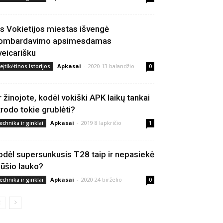
is Vokietijos miestas išvengė
ombardavimo apsimesdamas
veicarišku
Apkasai
-
2020 13 balandžio
eįtikėtinos istorijos
0
r žinojote, kodėl vokiški APK laikų tankai
trodo tokie grublėti?
Apkasai
-
2019 8 lapkričio
echnika ir ginklai
1
odėl supersunkusis T28 taip ir nepasiekė
ūšio lauko?
Apkasai
-
2020 24 birželio
echnika ir ginklai
0