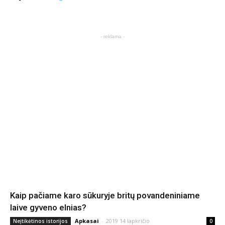
- reklama -
Kaip pačiame karo sūkuryje britų povandeniniame
laive gyveno elnias?
Apkasai
-
2019 14 lapkričio
Neįtikėtinos istorijos
0