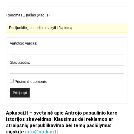
Rodomas 1 įrašas (viso: 1)
Prisijunkite, jei norite atsakyti į šią temą.
Vartotojo vardas:
Slaptažodis:
Prisiminti duomenis
Prisijungti
Apkasai.lt – svetainė apie Antrojo pasaulinio karo
istorijos skeveldras. Klausimus dėl reklamos ar
straipsnių perpublikavimo bei temų pasiūlymus
siųskite
info@nodum.lt