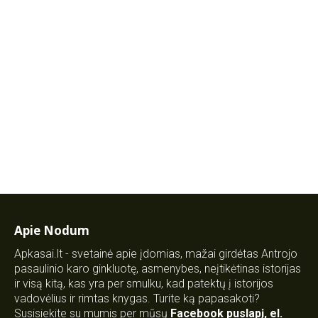
Apie Nodum
Apkasai.lt - svetainė apie įdomias, mažai girdėtas Antrojo
pasaulinio karo ginkluotę, asmenybes, neįtikėtinas istorijas
ir visą kitą, kas yra per smulku, kad patektų į istorijos
vadovėlius ir rimtas knygas. Turite ką papasakoti?
Susisiekite su mumis per mūsų
Facebook puslapį
,
el.