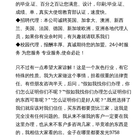
的毕业.证、百分之百让您满意、设计，印刷;毕业.证、
成绩、单，真实大使馆教育部认证，速度快。
◆招聘代理：本公司诚聘英国、加拿大、澳洲、新西
兰、美国、法国、德国、新加坡欧洲，亚洲各地代理人
员，如果你有业余时间，有兴趣就请联系我们
◆校园代理，报酬丰厚。真诚期待您的加盟。24小时服
务 为您服务 专业服务,使命必赴！
只不过有一点希望大家谅解！这是一个灰色行业，有它
特殊的性质。我为大家做这个事情，担着很重的法律责
任。有些朋友咨询半天，后问，“假如我找你们办理，你
们怎么证明你们不呢？”“假如我找你们办理怎么证明你们
的东西可靠呢？” “怎么证明你们是好人呢？“.既然选择了
我们就应该对我们信任，买东西都要货比三家，这我是
完全没有任何问题的。我从来不催我的客户一定要在我
这里办理，也从来不客户多咨询几家，毕竟谁的东西是
的，我相信大家看的出。金子在哪里都要发光9758