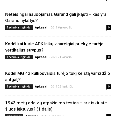
Neteisingai naudojamas Garand gali įkąsti – kas yra
Garand nykštys?
Apkasai
-
2019 6 gruodžio
Technika ir ginklai
0
Kodėl kai kurie APK laikų visureigiai priekyje turėjo
vertikalius strypus?
Apkasai
-
2020 21 vasario
Technika ir ginklai
0
Kodėl MG 42 kulkosvaidis turėjo tokį keistą vamzdžio
antgalį?
Apkasai
-
2019 26 lapkričio
Technika ir ginklai
0
1943 metų orlaivių atpažinimo testas – ar atskiriate
šiuos lėktuvus? (1 dalis)
Apkasai
-
2019 18 lapkričio