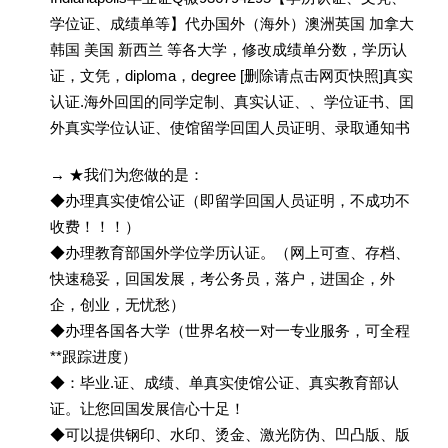
学位证、成绩单等】代办国外（海外）澳洲英国 加拿大
韩国 美国 新西兰 等各大学，修改成绩单分数，学历认
证，文凭，diploma，degree [删除请点击网页快照]真实
认证.海外回囯的同学定制、真实认证、、学位证书、囯
外真实学位认证、使馆留学回囯人员证明、录取通知书
→ ★我们为您做的是：
◆办理真实使馆公证（即留学回国人员证明，不成功不
收费！！！）
◆办理教育部国外学位学历认证。（网上可查、存档、
快速稳妥，回国发展，考公务员，落户，进国企，外
企，创业，无忧愁）
◆办理各国各大学（世界名校一对一专业服务，可全程
**跟踪进度）
◆：毕业.证、成绩、单真实使馆公证、真实教育部认
证。让您回国发展信心十足！
◆可以提供钢印、水印、烫金、激光防伪、凹凸版、版