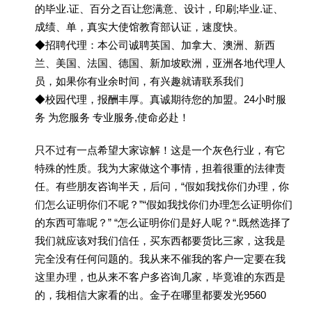
的毕业.证、百分之百让您满意、设计，印刷;毕业.证、
成绩、单，真实大使馆教育部认证，速度快。
◆招聘代理：本公司诚聘英国、加拿大、澳洲、新西
兰、美国、法国、德国、新加坡欧洲，亚洲各地代理人
员，如果你有业余时间，有兴趣就请联系我们
◆校园代理，报酬丰厚。真诚期待您的加盟。24小时服
务 为您服务 专业服务,使命必赴！
只不过有一点希望大家谅解！这是一个灰色行业，有它
特殊的性质。我为大家做这个事情，担着很重的法律责
任。有些朋友咨询半天，后问，“假如我找你们办理，你
们怎么证明你们不呢？”“假如我找你们办理怎么证明你们
的东西可靠呢？” “怎么证明你们是好人呢？“.既然选择了
我们就应该对我们信任，买东西都要货比三家，这我是
完全没有任何问题的。我从来不催我的客户一定要在我
这里办理，也从来不客户多咨询几家，毕竟谁的东西是
的，我相信大家看的出。金子在哪里都要发光9560