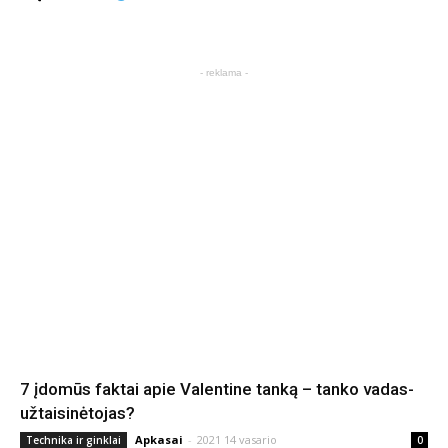
- reklama -
7 įdomūs faktai apie Valentine tanką – tanko vadas-
užtaisinėtojas?
Apkasai
-
2021 14 vasario
Technika ir ginklai
0