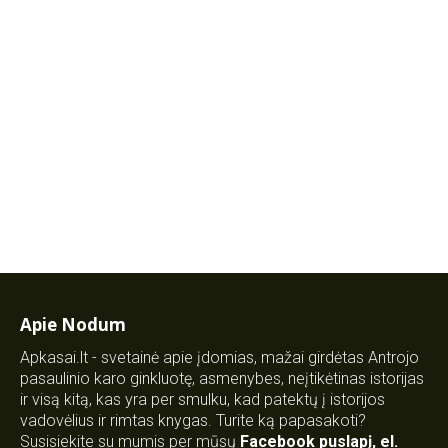
Apie Nodum
Apkasai.lt - svetainė apie įdomias, mažai girdėtas Antrojo
pasaulinio karo ginkluotę, asmenybes, neįtikėtinas istorijas
ir visą kitą, kas yra per smulku, kad patektų į istorijos
vadovėlius ir rimtas knygas. Turite ką papasakoti?
Susisiekite su mumis per mūsų
Facebook puslapį
,
el.