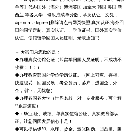
单等】代办国外（海外）澳洲英国 加拿大 韩国 美国 新
西兰 等各大学，修改成绩单分数，学历认证，文凭，
diploma，degree [删除请点击网页快照]真实认证.海外回
囯的同学定制、真实认证、、学位证书、囯外真实学位
认证、使馆留学回囯人员证明、录取通知书
→ ★我们为您做的是：
◆办理真实使馆公证（即留学回国人员证明，不成功不
收费！！！）
◆办理教育部国外学位学历认证。（网上可查、存档、
快速稳妥，回国发展，考公务员，落户，进国企，外
企，创业，无忧愁）
◆办理各国各大学（世界名校一对一专业服务，可全程
**跟踪进度）
◆：毕业.证、成绩、单真实使馆公证、真实教育部认
证。让您回国发展信心十足！
◆可以提供钢印、水印、烫金、激光防伪、凹凸版、版