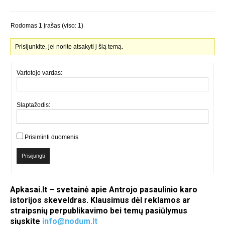
Rodomas 1 įrašas (viso: 1)
Prisijunkite, jei norite atsakyti į šią temą.
Vartotojo vardas:
Slaptažodis:
Prisiminti duomenis
Prisijungti
Apkasai.lt – svetainė apie Antrojo pasaulinio karo
istorijos skeveldras. Klausimus dėl reklamos ar
straipsnių perpublikavimo bei temų pasiūlymus
siųskite
info@nodum.lt