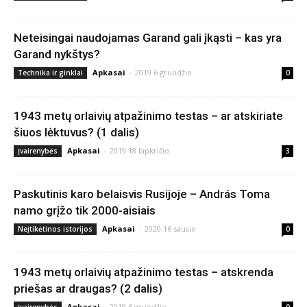
Neteisingai naudojamas Garand gali įkąsti – kas yra
Garand nykštys?
Apkasai
-
2019 6 gruodžio
Technika ir ginklai
0
1943 metų orlaivių atpažinimo testas – ar atskiriate
šiuos lėktuvus? (1 dalis)
Apkasai
-
2019 18 lapkričio
Įvairenybės
3
Paskutinis karo belaisvis Rusijoje – András Toma
namo grįžo tik 2000-aisiais
Apkasai
-
2020 16 sausio
Neįtikėtinos istorijos
0
1943 metų orlaivių atpažinimo testas – atskrenda
priešas ar draugas? (2 dalis)
Apkasai
-
2019 6 gruodžio