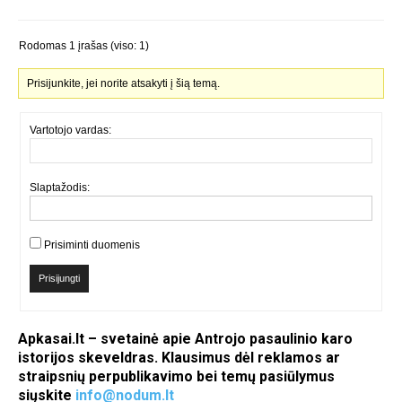
Rodomas 1 įrašas (viso: 1)
Prisijunkite, jei norite atsakyti į šią temą.
Vartotojo vardas:
Slaptažodis:
Prisiminti duomenis
Prisijungti
Apkasai.lt – svetainė apie Antrojo pasaulinio karo
istorijos skeveldras. Klausimus dėl reklamos ar
straipsnių perpublikavimo bei temų pasiūlymus
siųskite
info@nodum.lt