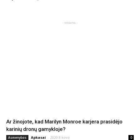
- reklama -
Ar žinojote, kad Marilyn Monroe karjera prasidėjo
karinių dronų gamykloje?
Apkasai
-
2020 8 kovo
Asmenybės
0