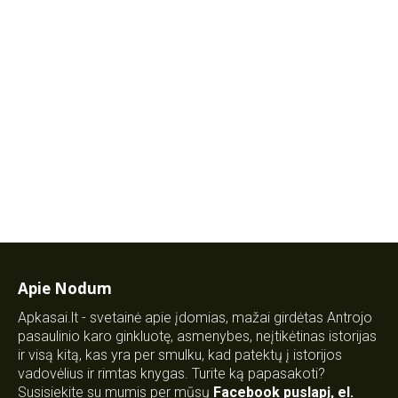
Apie Nodum
Apkasai.lt - svetainė apie įdomias, mažai girdėtas Antrojo
pasaulinio karo ginkluotę, asmenybes, neįtikėtinas istorijas
ir visą kitą, kas yra per smulku, kad patektų į istorijos
vadovėlius ir rimtas knygas. Turite ką papasakoti?
Susisiekite su mumis per mūsų
Facebook puslapį
,
el.