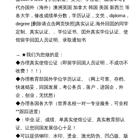
代办国外（海外）澳洲英国 加拿大 韩国 美国 新西兰 等
各大学，修改成绩单分数，学历认证，文凭，diploma，
degree [删除请点击网页快照]真实认证.海外回囯的同学
定制、真实认证、、学位证书、囯外真实学位认证、使
馆留学回囯人员证明、录取通知书
→ ★我们为您做的是：
◆办理真实使馆公证（即留学回国人员证明，不成功不
收费！！！）
◆办理教育部国外学位学历认证。（网上可查、存档、
快速稳妥，回国发展，考公务员，落户，进国企，外
企，创业，无忧愁）
◆办理各国各大学（世界名校一对一专业服务，可全程
**跟踪进度）
◆：毕业.证、成绩、单真实使馆公证、真实教育部认
证。让您回国发展信心十足！
◆可以提供钢印、水印、烫金、激光防伪、凹凸版、版