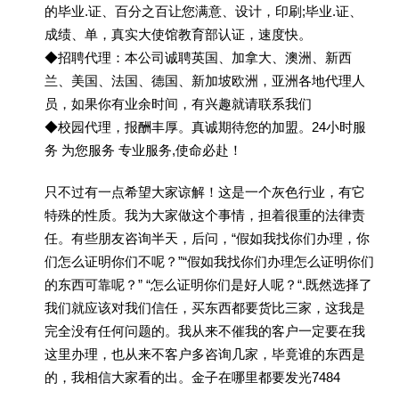
的毕业.证、百分之百让您满意、设计，印刷;毕业.证、
成绩、单，真实大使馆教育部认证，速度快。
◆招聘代理：本公司诚聘英国、加拿大、澳洲、新西
兰、美国、法国、德国、新加坡欧洲，亚洲各地代理人
员，如果你有业余时间，有兴趣就请联系我们
◆校园代理，报酬丰厚。真诚期待您的加盟。24小时服
务 为您服务 专业服务,使命必赴！
只不过有一点希望大家谅解！这是一个灰色行业，有它
特殊的性质。我为大家做这个事情，担着很重的法律责
任。有些朋友咨询半天，后问，“假如我找你们办理，你
们怎么证明你们不呢？”“假如我找你们办理怎么证明你们
的东西可靠呢？” “怎么证明你们是好人呢？“.既然选择了
我们就应该对我们信任，买东西都要货比三家，这我是
完全没有任何问题的。我从来不催我的客户一定要在我
这里办理，也从来不客户多咨询几家，毕竟谁的东西是
的，我相信大家看的出。金子在哪里都要发光7484