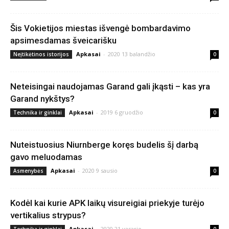
Šis Vokietijos miestas išvengė bombardavimo
apsimesdamas šveicarišku
Apkasai
-
2020 13 balandžio
Neįtikėtinos istorijos
0
Neteisingai naudojamas Garand gali įkąsti – kas yra
Garand nykštys?
Apkasai
-
2019 6 gruodžio
Technika ir ginklai
0
Nuteistuosius Niurnberge koręs budelis šį darbą
gavo meluodamas
Apkasai
-
2020 9 sausio
Asmenybės
0
Kodėl kai kurie APK laikų visureigiai priekyje turėjo
vertikalius strypus?
Apkasai
-
2020 21 vasario