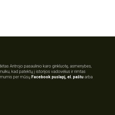
rdėtas Antrojo pasaulinio karo ginkluotę, asmenybes,
 smulku, kad patektų į istorijos vadovėlius ir rimtas
su mumis per mūsų
Facebook puslapį
,
el. paštu
arba