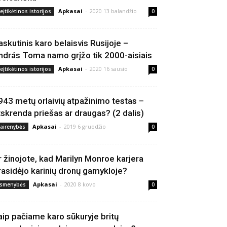
Apkasai
-
2020 13 balandžio
eįtikėtinos istorijos
0
askutinis karo belaisvis Rusijoje –
ndrás Toma namo grįžo tik 2000-aisiais
Apkasai
-
2020 16 sausio
eįtikėtinos istorijos
0
943 metų orlaivių atpažinimo testas –
tskrenda priešas ar draugas? (2 dalis)
Apkasai
-
2019 6 gruodžio
vairenybės
0
r žinojote, kad Marilyn Monroe karjera
rasidėjo karinių dronų gamykloje?
Apkasai
-
2020 8 kovo
smenybės
0
aip pačiame karo sūkuryje britų