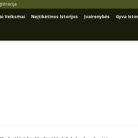
istracija
iai Veiksmai
Neįtikėtinos Istorijos
Įvairenybės
Gyva Istor