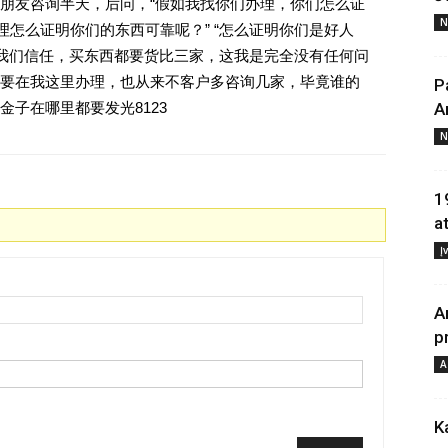
朋友咨询半天，后问，“假如我找你们办理，你们怎么证
N
理怎么证明你们的东西可靠呢？” “怎么证明你们是好人
对我们信任，买东西都要货比三家，这我是完全没有任何问
要在我这里办理，也从来不客户多咨询几家，毕竟谁的
P
子在哪里都要发光8123
A
N
1
a
Į
A
p
A
K