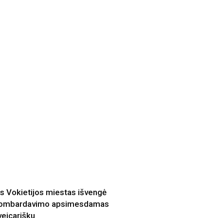
is Vokietijos miestas išvengė
ombardavimo apsimesdamas
veicarišku