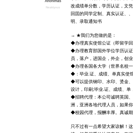
Anonimas
改成绩单分数，学历认证，文凭，di
Neaktyvus
回囯的同学定制、真实认证、、
明、录取通知书
→ ★我们为您做的是：
◆办理真实使馆公证（即留学
◆办理教育部国外学位学历认证
员，落户，进国企，外企，创
◆办理各国各大学（世界名校
◆：毕业.证、成绩、单真实使
◆可以提供钢印、水印、烫金、
设计，印刷;毕业.证、成绩、
◆招聘代理：本公司诚聘英国、
洲，亚洲各地代理人员，如果你
◆校园代理，报酬丰厚。真诚期待
只不过有一点希望大家谅解！这