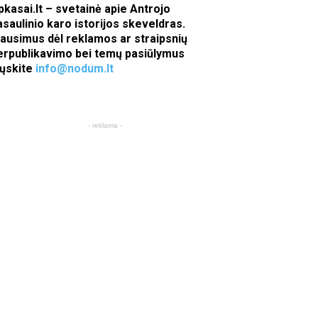
pkasai.lt – svetainė apie Antrojo
asaulinio karo istorijos skeveldras.
lausimus dėl reklamos ar straipsnių
erpublikavimo bei temų pasiūlymus
iųskite
info@nodum.lt
- reklama -