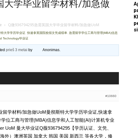
需英国大学毕业留学材料/加急做
A
p
Apkasai.lt
K
p
je
›
Q微936794295急需英国大学毕业留学材料/加急做UoM
s
彻斯特大学学历毕业证
,
快速拿英国院校假文凭成绩单
,
急需留学学位工商与管理(MBA)信息
nd Technology毕业证
ated
prieš 3 metai
by
Anonimas
.
#10660
学毕业留学材料/加急做UoM曼彻斯特大学学历毕业证,快速拿
学位工商与管理(MBA)信息学和人工智能(AI)计算机专业
nchester UoM 曼大毕业证Q薇936794295【学历认证、文凭、
外）澳洲英国 加拿大 韩国 美国 新西兰 等各大学，修