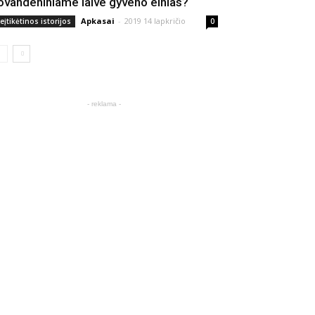
ovandeniniame laive gyveno elnias?
Apkasai
-
2019 14 lapkričio
eįtikėtinos istorijos
0
- reklama -