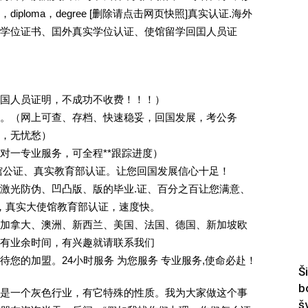
ploma，degree [删除请点击网页快照]真实认证.海外
学位证书、囯外真实学位认证、使馆留学回囯人员证
回国人员证明，不成功不收费！！！）
。（网上可查、存档、快速稳妥，回国发展，考公务
业，无忧愁）
一对一专业服务，可全程**跟踪进度）
馆公证、真实教育部认证。让您回国发展信心十足！
激光防伪、凹凸版、版的毕业.证、百分之百让您满意、
单，真实大使馆教育部认证，速度快。
加拿大、澳洲、新西兰、美国、法国、德国、新加坡欧
有业余时间，有兴趣就请联系我们
您的加盟。24小时服务 为您服务 专业服务,使命必赴！
Š
b
是一个灰色行业，有它特殊的性质。我为大家做这个事
š