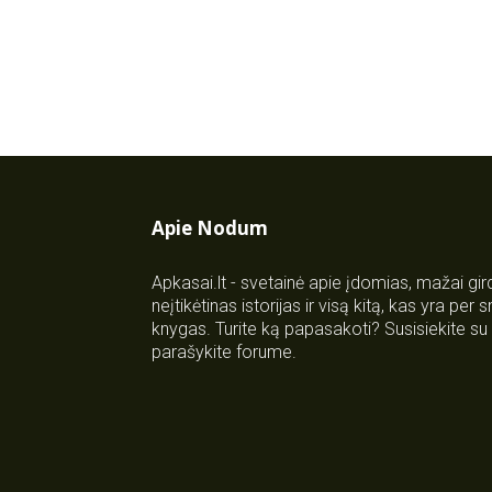
Apie Nodum
Apkasai.lt - svetainė apie įdomias, mažai gi
neįtikėtinas istorijas ir visą kitą, kas yra per
knygas. Turite ką papasakoti? Susisiekite 
parašykite forume.