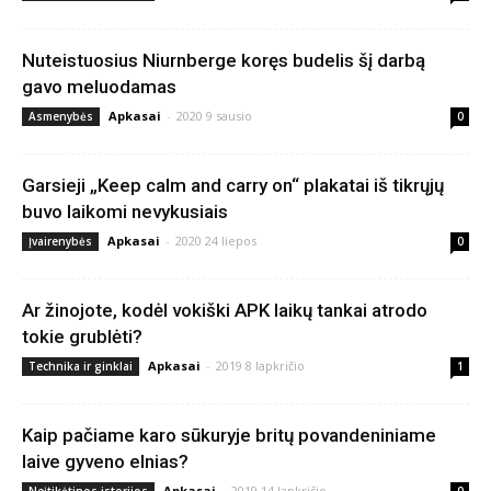
Nuteistuosius Niurnberge koręs budelis šį darbą
gavo meluodamas
Apkasai
-
2020 9 sausio
Asmenybės
0
Garsieji „Keep calm and carry on“ plakatai iš tikrųjų
buvo laikomi nevykusiais
Apkasai
-
2020 24 liepos
Įvairenybės
0
Ar žinojote, kodėl vokiški APK laikų tankai atrodo
tokie grublėti?
Apkasai
-
2019 8 lapkričio
Technika ir ginklai
1
Kaip pačiame karo sūkuryje britų povandeniniame
laive gyveno elnias?
Apkasai
-
2019 14 lapkričio