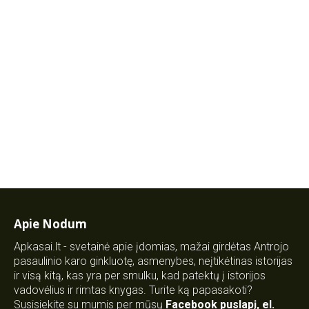
Apie Nodum
Apkasai.lt - svetainė apie įdomias, mažai girdėtas Antrojo
pasaulinio karo ginkluotę, asmenybes, neįtikėtinas istorijas
ir visą kitą, kas yra per smulku, kad patektų į istorijos
vadovėlius ir rimtas knygas. Turite ką papasakoti?
Susisiekite su mumis per mūsų
Facebook puslapį
,
el.