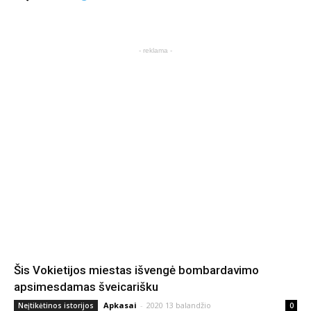
- reklama -
Šis Vokietijos miestas išvengė bombardavimo
apsimesdamas šveicarišku
Apkasai
-
2020 13 balandžio
Neįtikėtinos istorijos
0