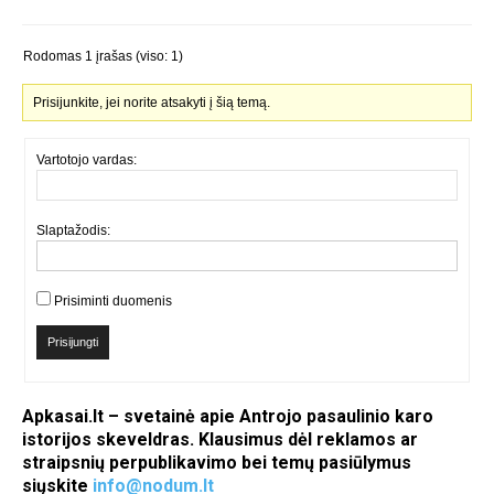
Rodomas 1 įrašas (viso: 1)
Prisijunkite, jei norite atsakyti į šią temą.
Vartotojo vardas:
Slaptažodis:
Prisiminti duomenis
Prisijungti
Apkasai.lt – svetainė apie Antrojo pasaulinio karo
istorijos skeveldras. Klausimus dėl reklamos ar
straipsnių perpublikavimo bei temų pasiūlymus
siųskite
info@nodum.lt