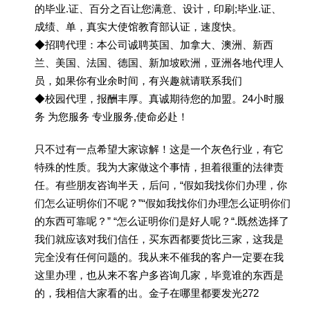
的毕业.证、百分之百让您满意、设计，印刷;毕业.证、
成绩、单，真实大使馆教育部认证，速度快。
◆招聘代理：本公司诚聘英国、加拿大、澳洲、新西
兰、美国、法国、德国、新加坡欧洲，亚洲各地代理人
员，如果你有业余时间，有兴趣就请联系我们
◆校园代理，报酬丰厚。真诚期待您的加盟。24小时服
务 为您服务 专业服务,使命必赴！
只不过有一点希望大家谅解！这是一个灰色行业，有它
特殊的性质。我为大家做这个事情，担着很重的法律责
任。有些朋友咨询半天，后问，“假如我找你们办理，你
们怎么证明你们不呢？”“假如我找你们办理怎么证明你们
的东西可靠呢？” “怎么证明你们是好人呢？“.既然选择了
我们就应该对我们信任，买东西都要货比三家，这我是
完全没有任何问题的。我从来不催我的客户一定要在我
这里办理，也从来不客户多咨询几家，毕竟谁的东西是
的，我相信大家看的出。金子在哪里都要发光272