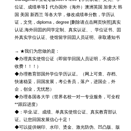
位证、成绩单等】代办国外（海外）澳洲英国 加拿大 韩
国 美国 新西兰 等各大学，修改成绩单分数，学历认
证，文凭，diploma，degree [删除请点击网页快照]真实
认证.海外回囯的同学定制、真实认证、、学位证书、囯
外真实学位认证、使馆留学回囯人员证明、录取通知书
→ ★我们为您做的是：
◆办理真实使馆公证（即留学回国人员证明，不成功不
收费！！！）
◆办理教育部国外学位学历认证。（网上可查、存档、
快速稳妥，回国发展，考公务员，落户，进国企，外
企，创业，无忧愁）
◆办理各国各大学（世界名校一对一专业服务，可全程
**跟踪进度）
◆：毕业.证、成绩、单真实使馆公证、真实教育部认
证。让您回国发展信心十足！
◆可以提供钢印、水印、烫金、激光防伪、凹凸版、版