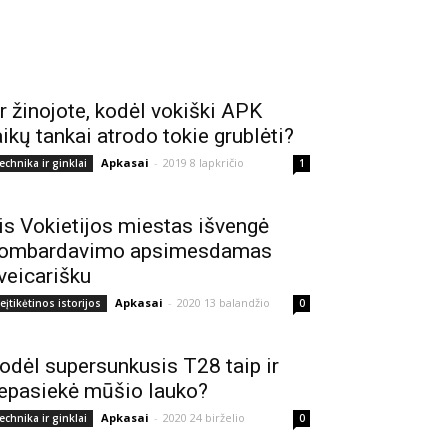
r žinojote, kodėl vokiški APK
aikų tankai atrodo tokie grublėti?
Apkasai
-
2019 8 lapkričio
echnika ir ginklai
1
is Vokietijos miestas išvengė
ombardavimo apsimesdamas
veicarišku
Apkasai
-
2020 13 balandžio
eįtikėtinos istorijos
0
odėl supersunkusis T28 taip ir
epasiekė mūšio lauko?
Apkasai
-
2020 24 birželio
echnika ir ginklai
0