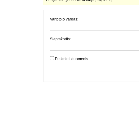
Prisijunkite, jei norite atsakyti į šią temą.
Vartotojo vardas:
Slaptažodis:
Prisiminti duomenis