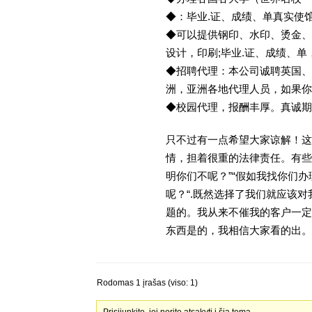
◆：毕业.证、成绩、单真实使
◆可以提供钢印、水印、烫金、
设计，印刷;毕业.证、成绩、
◆招聘代理：本公司诚聘英国、
洲，亚洲各地代理人员，如果你
◆校园代理，报酬丰厚。真诚期待
只不过有一点希望大家谅解！这
情，担着很重的法律责任。有些
明你们不呢？”“假如我找你们办
呢？“.既然选择了我们就应该
题的。我从来不催我的客户一定
东西是的，我相信大家看的出。金
Rodomas 1 įrašas (viso: 1)