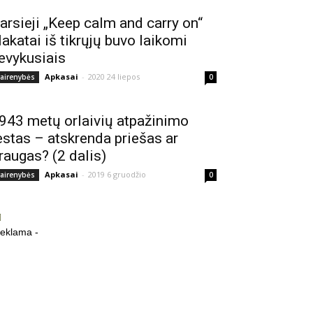
arsieji „Keep calm and carry on“
lakatai iš tikrųjų buvo laikomi
evykusiais
Apkasai
-
2020 24 liepos
vairenybės
0
943 metų orlaivių atpažinimo
estas – atskrenda priešas ar
raugas? (2 dalis)
Apkasai
-
2019 6 gruodžio
vairenybės
0
reklama -