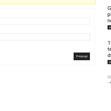
G
p
n
Į
1
t
d
Prisijungti
Į
- 