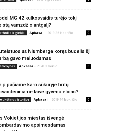
odėl MG 42 kulkosvaidis turėjo tokį
eistą vamzdžio antgalį?
Apkasai
-
2019 26 lapkričio
echnika ir ginklai
0
uteistuosius Niurnberge koręs budelis šį
arbą gavo meluodamas
Apkasai
-
2020 9 sausio
smenybės
0
aip pačiame karo sūkuryje britų
ovandeniniame laive gyveno elnias?
Apkasai
-
2019 14 lapkričio
eįtikėtinos istorijos
0
is Vokietijos miestas išvengė
ombardavimo apsimesdamas