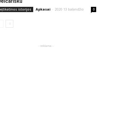
veicarišku
Apkasai
-
2020 13 balandžio
eįtikėtinos istorijos
0
- reklama -