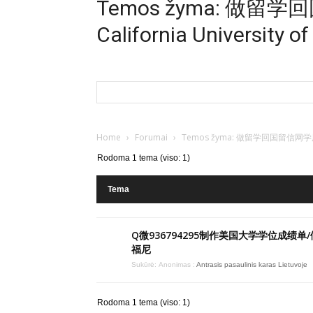
Temos žyma: 做
California University
Home
›
Forumai
›
Temos žyma: 做留学回国留信网学历认证存
Rodoma 1 tema (viso: 1)
Tema
Q微936794295制作美国大学学位成绩单
福尼
Sukūrė:
Anonimas
:
Antrasis pasaulinis karas Lietuvoje
Rodoma 1 tema (viso: 1)