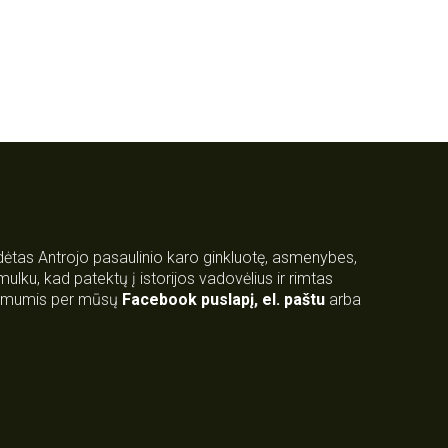
rdėtas Antrojo pasaulinio karo ginkluotę, asmenybes,
 smulku, kad patektų į istorijos vadovėlius ir rimtas
su mumis per mūsų
Facebook puslapį
,
el. paštu
arba