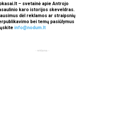
pkasai.lt – svetainė apie Antrojo
asaulinio karo istorijos skeveldras.
lausimus dėl reklamos ar straipsnių
erpublikavimo bei temų pasiūlymus
iųskite
info@nodum.lt
- reklama -