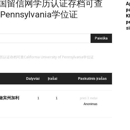
留学回国留信网学历认证存档可查
A
p
 of Pennsylvania学位证
Apkasai.lt
K
p
s
档可查California University of Pennsylvania学位证
Dalyviai
Įrašai
Paskutinis įrašas
/做宾州加利
prieš 3 metai
1
1
Anonimas