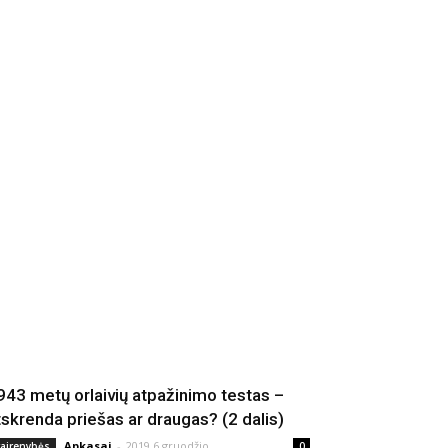
943 metų orlaivių atpažinimo testas –
tskrenda priešas ar draugas? (2 dalis)
Apkasai
-
2019 6 gruodžio
vairenybės
0