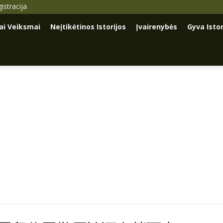
istracija
iai Veiksmai
Neįtikėtinos Istorijos
Įvairenybės
Gyva Istor