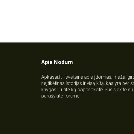
Apie Nodum
Apkasai.lt - svetainė apie įdomias, mažai gi
neįtikėtinas istorijas ir visą kitą, kas yra per
knygas. Turite ką papasakoti? Susisiekite 
parašykite forume.