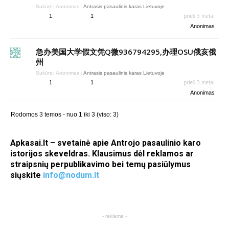
Sukūrė:
Anonimas
:
Antrasis pasaulinis karas Lietuvoje
prieš 3 metai
1
1
Anonimas
急办美国大学假文凭Q微936794295,办理OSU俄亥俄
州
Sukūrė:
Anonimas
:
Antrasis pasaulinis karas Lietuvoje
prieš 3 metai
1
1
Anonimas
Rodomos 3 temos - nuo 1 iki 3 (viso: 3)
Apkasai.lt – svetainė apie Antrojo pasaulinio karo
istorijos skeveldras. Klausimus dėl reklamos ar
straipsnių perpublikavimo bei temų pasiūlymus
siųskite
info@nodum.lt
- reklama -