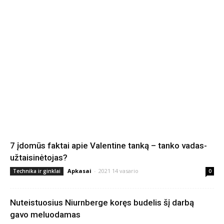
7 įdomūs faktai apie Valentine tanką – tanko vadas-
užtaisinėtojas?
Apkasai
-
2021 14 vasario
Technika ir ginklai
0
Nuteistuosius Niurnberge koręs budelis šį darbą
gavo meluodamas