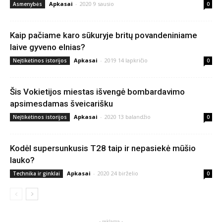
Apkasai
-
2020 9 sausio
Asmenybės
0
Kaip pačiame karo sūkuryje britų povandeniniame
laive gyveno elnias?
Apkasai
-
2019 14 lapkričio
Neįtikėtinos istorijos
0
Šis Vokietijos miestas išvengė bombardavimo
apsimesdamas šveicarišku
Apkasai
-
2020 13 balandžio
Neįtikėtinos istorijos
0
Kodėl supersunkusis T28 taip ir nepasiekė mūšio
lauko?
Apkasai
-
2020 24 birželio
Technika ir ginklai
0
- reklama -