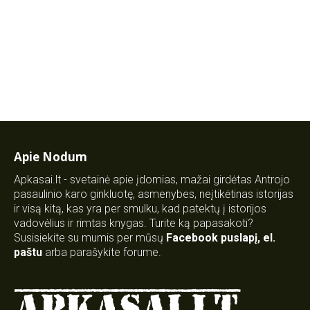
Apie Nodum
Apkasai.lt - svetainė apie įdomias, mažai girdėtas Antrojo
pasaulinio karo ginkluotę, asmenybes, neįtikėtinas istorijas
ir visą kitą, kas yra per smulku, kad patektų į istorijos
vadovėlius ir rimtas knygas. Turite ką papasakoti?
Susisiekite su mumis per mūsų
Facebook puslapį
,
el.
paštu
arba parašykite forume.