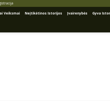
istracija
iai Veiksmai
Neįtikėtinos Istorijos
Įvairenybės
Gyva Istor