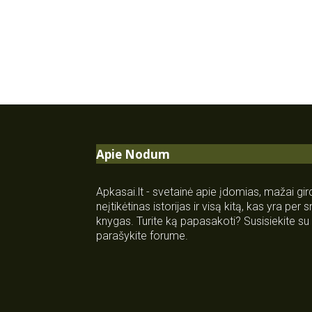
Apie Nodum
Apkasai.lt - svetainė apie įdomias, mažai gi
neįtikėtinas istorijas ir visą kitą, kas yra per
knygas. Turite ką papasakoti? Susisiekite 
parašykite forume.