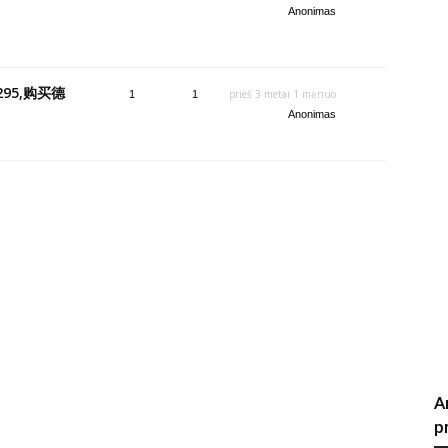
Anonimas
95,购买德
prieš 3 metai 1 mėnuo
1
1
Anonimas
A
p