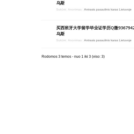
乌斯
Sukūrė:
Anonimas
:
Antrasis pasaulinis karas Lietuvoje
买西班牙大学留学毕业证学历Q微9367942
乌斯
Sukūrė:
Anonimas
:
Antrasis pasaulinis karas Lietuvoje
Rodomos 3 temos - nuo 1 iki 3 (viso: 3)