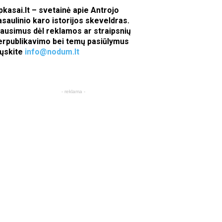
pkasai.lt – svetainė apie Antrojo
asaulinio karo istorijos skeveldras.
lausimus dėl reklamos ar straipsnių
erpublikavimo bei temų pasiūlymus
iųskite
info@nodum.lt
- reklama -