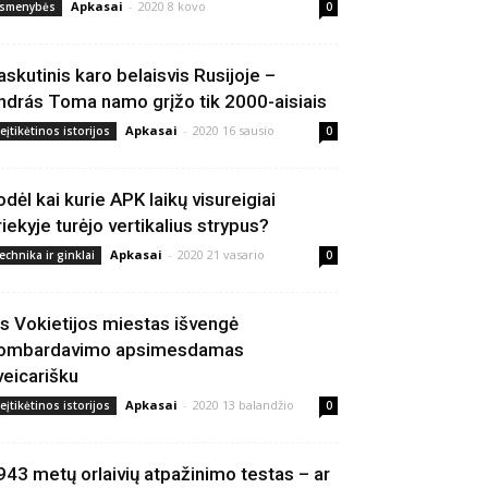
Apkasai
-
2020 8 kovo
smenybės
0
askutinis karo belaisvis Rusijoje –
ndrás Toma namo grįžo tik 2000-aisiais
Apkasai
-
2020 16 sausio
eįtikėtinos istorijos
0
odėl kai kurie APK laikų visureigiai
riekyje turėjo vertikalius strypus?
Apkasai
-
2020 21 vasario
echnika ir ginklai
0
is Vokietijos miestas išvengė
ombardavimo apsimesdamas
veicarišku
Apkasai
-
2020 13 balandžio
eįtikėtinos istorijos
0
943 metų orlaivių atpažinimo testas – ar