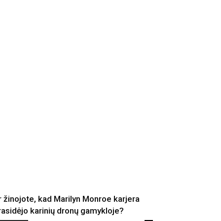
r žinojote, kad Marilyn Monroe karjera
rasidėjo karinių dronų gamykloje?