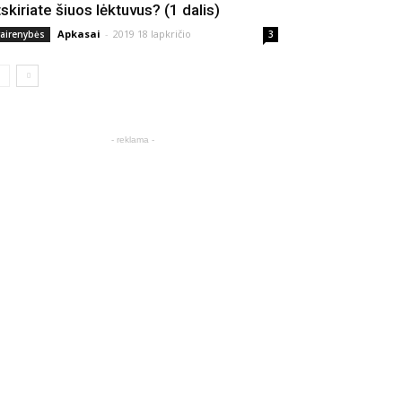
tskiriate šiuos lėktuvus? (1 dalis)
Apkasai
-
2019 18 lapkričio
vairenybės
3
- reklama -