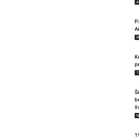
A
P
A
N
K
p
T
Š
b
š
N
1