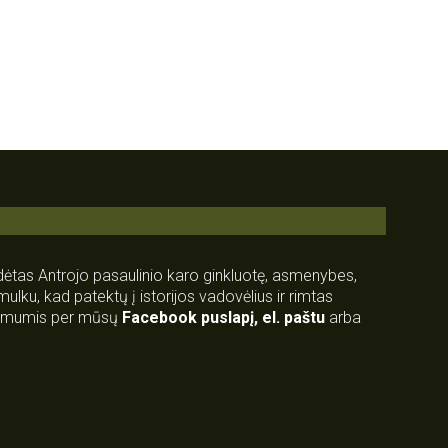
rdėtas Antrojo pasaulinio karo ginkluotę, asmenybes,
 smulku, kad patektų į istorijos vadovėlius ir rimtas
su mumis per mūsų
Facebook puslapį
,
el. paštu
arba