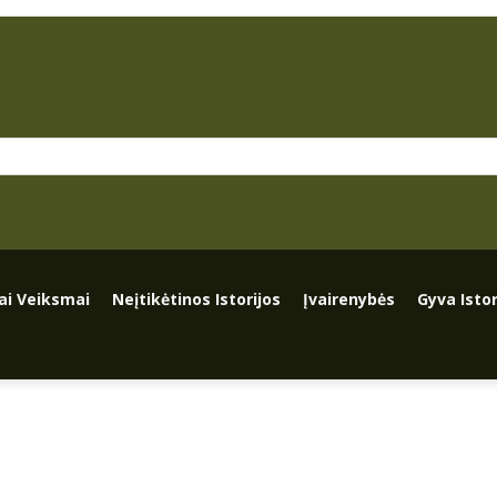
iai Veiksmai
Neįtikėtinos Istorijos
Įvairenybės
Gyva Istor