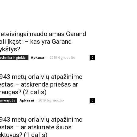
eteisingai naudojamas Garand
ali įkąsti – kas yra Garand
ykštys?
Apkasai
-
2019 6 gruodžio
echnika ir ginklai
0
943 metų orlaivių atpažinimo
estas – atskrenda priešas ar
raugas? (2 dalis)
Apkasai
-
2019 6 gruodžio
vairenybės
0
943 metų orlaivių atpažinimo
estas – ar atskiriate šiuos
ėktuvus? (1 dalis)