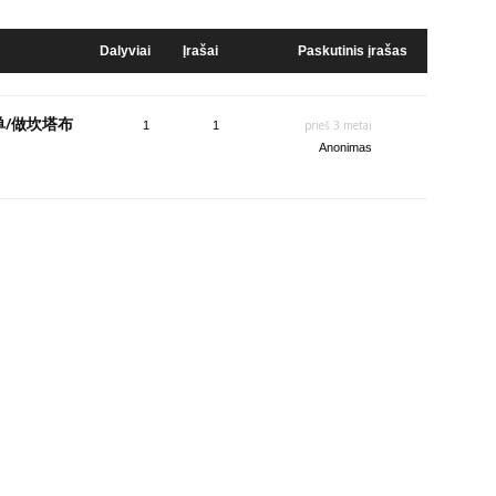
Dalyviai
Įrašai
Paskutinis įrašas
单/做坎塔布
prieš 3 metai
1
1
Anonimas