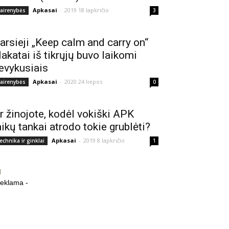
Apkasai
-
2019 18 lapkričio
vairenybės
3
arsieji „Keep calm and carry on“
lakatai iš tikrųjų buvo laikomi
evykusiais
Apkasai
-
2020 24 liepos
vairenybės
0
r žinojote, kodėl vokiški APK
aikų tankai atrodo tokie grublėti?
Apkasai
-
2019 8 lapkričio
echnika ir ginklai
1
reklama -