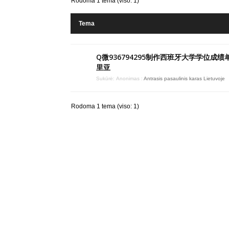
Rodoma 1 tema (viso: 1)
Tema
Q微936794295制作西班牙大学学位成绩
里亚
Sukūrė:
Anonimas
:
Antrasis pasaulinis karas Lietuvoje
Rodoma 1 tema (viso: 1)