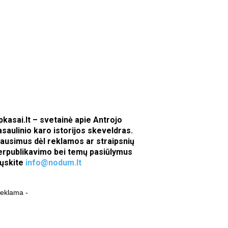
pkasai.lt – svetainė apie Antrojo
asaulinio karo istorijos skeveldras.
lausimus dėl reklamos ar straipsnių
erpublikavimo bei temų pasiūlymus
iųskite
info@nodum.lt
reklama -