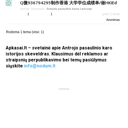
Q微936794295制作香港 大学学位成绩单/做HKIEd
Sukūrė:
Anonimas
:
Antrasis pasaulinis karas Lietuvoje
prieš 3 metai
1
1
Anonimas
Rodoma 1 tema (viso: 1)
Apkasai.lt – svetainė apie Antrojo pasaulinio karo
istorijos skeveldras. Klausimus dėl reklamos ar
straipsnių perpublikavimo bei temų pasiūlymus
siųskite
info@nodum.lt
- reklama -