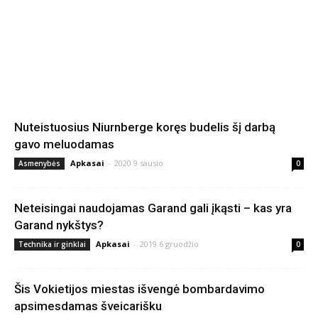
Nuteistuosius Niurnberge koręs budelis šį darbą
gavo meluodamas
Apkasai
-
2020 9 sausio
Asmenybės
0
Neteisingai naudojamas Garand gali įkąsti – kas yra
Garand nykštys?
Apkasai
-
2019 6 gruodžio
Technika ir ginklai
0
Šis Vokietijos miestas išvengė bombardavimo
apsimesdamas šveicarišku