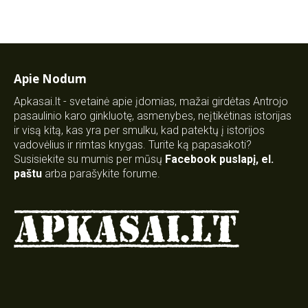
Apie Nodum
Apkasai.lt - svetainė apie įdomias, mažai girdėtas Antrojo
pasaulinio karo ginkluotę, asmenybes, neįtikėtinas istorijas
ir visą kitą, kas yra per smulku, kad patektų į istorijos
vadovėlius ir rimtas knygas. Turite ką papasakoti?
Susisiekite su mumis per mūsų
Facebook puslapį
,
el.
paštu
arba parašykite forume.