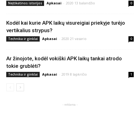
Apkasai
-
2020 13 balandžio
Neįtikėtinos istorijos
0
Kodėl kai kurie APK laikų visureigiai priekyje turėjo
vertikalius strypus?
Apkasai
-
2020 21 vasario
Technika ir ginklai
0
Ar žinojote, kodėl vokiški APK laikų tankai atrodo
tokie grublėti?
Apkasai
-
2019 8 lapkričio
Technika ir ginklai
1
- reklama -