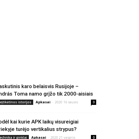
askutinis karo belaisvis Rusijoje –
ndrás Toma namo grįžo tik 2000-aisiais
Apkasai
-
2020 16 sausio
eįtikėtinos istorijos
0
odėl kai kurie APK laikų visureigiai
riekyje turėjo vertikalius strypus?
Apkasai
-
2020 21 vasario
echnika ir ginklai
0