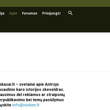
ija
Apie
Forumas
Prisijungti
pkasai.lt – svetainė apie Antrojo
asaulinio karo istorijos skeveldras.
lausimus dėl reklamos ar straipsnių
erpublikavimo bei temų pasiūlymus
iųskite
info@nodum.lt