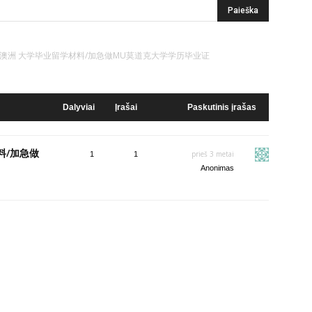
4295急需澳洲 大学毕业留学材料/加急做MU莫道克大学学历毕业证
Dalyviai
Įrašai
Paskutinis įrašas
料/加急做
prieš 3 metai
1
1
Anonimas