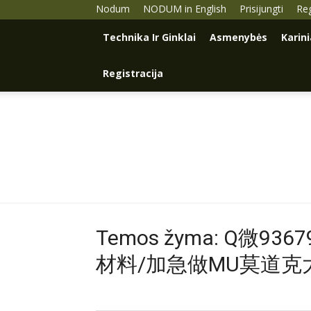
Nodum
NODUM in English
Prisijungti
Reg
Technika Ir Ginklai
Asmenybės
Karin
Registracija
Temos žyma: Q微9
材料/加急做MU莫道克