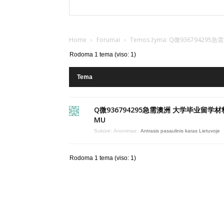
Home
›
Forumai
›
Temos žyma: Q微93679
Rodoma 1 tema (viso: 1)
Tema
Q微936794295急需澳洲 大学毕业留学材
MU
Sukūrė:
Anonimas
:
Antrasis pasaulinis karas Lietuvoje
Rodoma 1 tema (viso: 1)