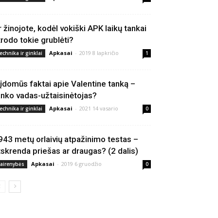
r žinojote, kodėl vokiški APK laikų tankai
trodo tokie grublėti?
Apkasai
-
2019 8 lapkričio
echnika ir ginklai
1
 įdomūs faktai apie Valentine tanką –
anko vadas-užtaisinėtojas?
Apkasai
-
2021 14 vasario
echnika ir ginklai
0
943 metų orlaivių atpažinimo testas –
tskrenda priešas ar draugas? (2 dalis)
Apkasai
-
2019 6 gruodžio
vairenybės
0