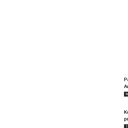
P
A
N
K
p
T