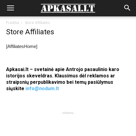
Pradžia
Store Affiliates
Store Affiliates
[AffiliatesHome]
Apkasai.lt – svetainė apie Antrojo pasaulinio karo
istorijos skeveldras. Klausimus dėl reklamos ar
straipsnių perpublikavimo bei temų pasiūlymus
siųskite
info@nodum.lt
- reklama -