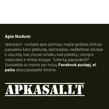
Apie Nodum
Apkasai.lt - svetainė apie įdomias, mažai girdėtas Antrojo
pasaulinio karo ginkluotę, asmenybes, neįtikėtinas istorijas
ir visą kitą, kas yra per smulku, kad patektų į istorijos
vadovėlius ir rimtas knygas. Turite ką papasakoti?
Susisiekite su mumis per mūsų
Facebook puslapį
,
el.
paštu
arba parašykite forume.