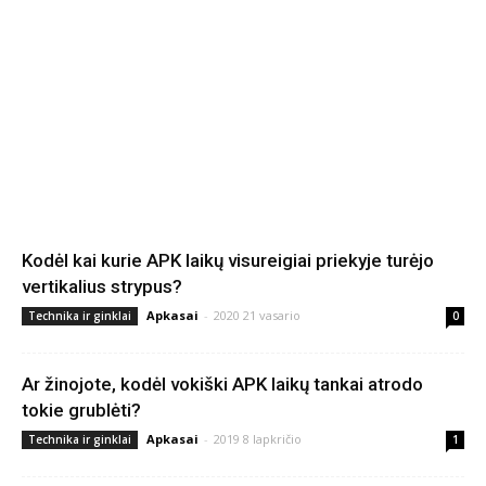
Kodėl kai kurie APK laikų visureigiai priekyje turėjo
vertikalius strypus?
Apkasai
-
2020 21 vasario
Technika ir ginklai
0
Ar žinojote, kodėl vokiški APK laikų tankai atrodo
tokie grublėti?
Apkasai
-
2019 8 lapkričio
Technika ir ginklai
1