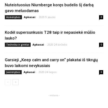
Nuteistuosius Niurnberge koręs budelis šį darbą
gavo meluodamas
Apkasai
-
2020 9 sausio
Asmenybės
0
Kodėl supersunkusis T28 taip ir nepasiekė mūšio
lauko?
Apkasai
-
2020 24 birželio
Technika ir ginklai
0
Garsieji „Keep calm and carry on“ plakatai iš tikrųjų
buvo laikomi nevykusiais
Apkasai
-
2020 24 liepos
Įvairenybės
0
- reklama -