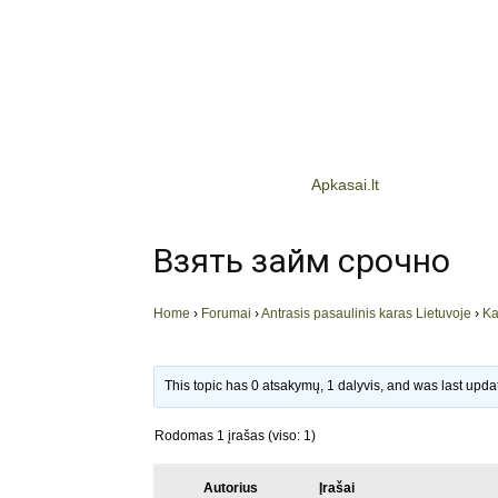
Apkasai.lt
Взять займ срочно
Home
›
Forumai
›
Antrasis pasaulinis karas Lietuvoje
›
Ka
This topic has 0 atsakymų, 1 dalyvis, and was last upd
Rodomas 1 įrašas (viso: 1)
Autorius
Įrašai