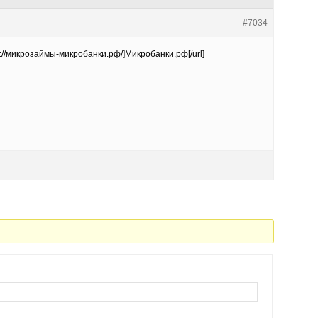
#7034
s://микрозаймы-микробанки.рф/]Микробанки.рф[/url]