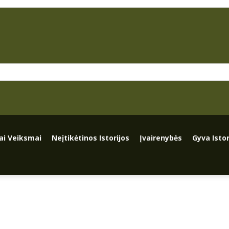
iai Veiksmai
Neįtikėtinos Istorijos
Įvairenybės
Gyva Istor