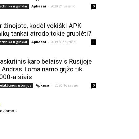
Apkasai
-
2020 21 vasario
echnika ir ginklai
0
r žinojote, kodėl vokiški APK
aikų tankai atrodo tokie grublėti?
Apkasai
-
2019 8 lapkričio
echnika ir ginklai
1
askutinis karo belaisvis Rusijoje
 András Toma namo grįžo tik
000-aisiais
Apkasai
-
2020 16 sausio
eįtikėtinos istorijos
0
reklama -