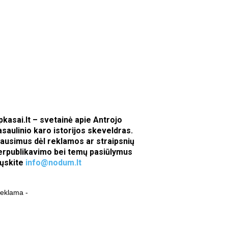
pkasai.lt – svetainė apie Antrojo
asaulinio karo istorijos skeveldras.
lausimus dėl reklamos ar straipsnių
erpublikavimo bei temų pasiūlymus
iųskite
info@nodum.lt
reklama -