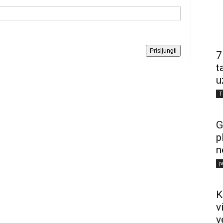
Prisijungti
7
t
u
T
G
p
n
Į
K
v
v