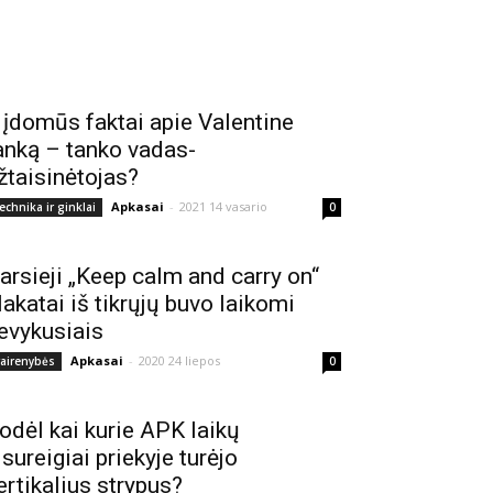
 įdomūs faktai apie Valentine
anką – tanko vadas-
žtaisinėtojas?
Apkasai
-
2021 14 vasario
echnika ir ginklai
0
arsieji „Keep calm and carry on“
lakatai iš tikrųjų buvo laikomi
evykusiais
Apkasai
-
2020 24 liepos
vairenybės
0
odėl kai kurie APK laikų
isureigiai priekyje turėjo
ertikalius strypus?