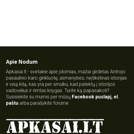
Apie Nodum
Apkasai.lt - svetainė apie įdomias, mažai girdėtas Antrojo
pasaulinio karo ginkluotę, asmenybes, neįtikėtinas istorijas
ir visą kitą, kas yra per smulku, kad patektų į istorijos
vadovėlius ir rimtas knygas. Turite ką papasakoti?
Susisiekite su mumis per mūsų
Facebook puslapį
,
el.
paštu
arba parašykite forume.