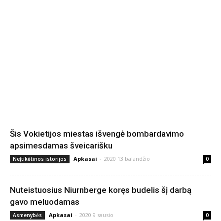
Šis Vokietijos miestas išvengė bombardavimo
apsimesdamas šveicarišku
Apkasai
-
2020 13 balandžio
Neįtikėtinos istorijos
0
Nuteistuosius Niurnberge koręs budelis šį darbą
gavo meluodamas
Apkasai
-
2020 9 sausio
Asmenybės
0