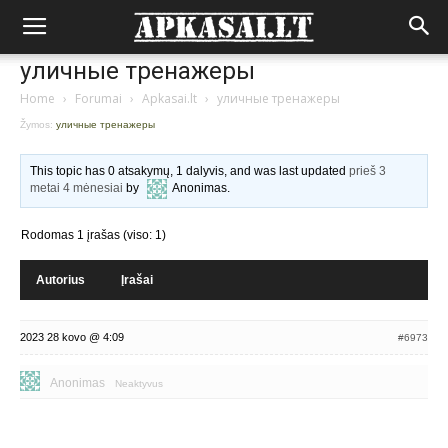
уличные тренажеры
Home
›
Forumai
›
Apkasai.lt
›
уличные тренажеры
Žymos:
уличные тренажеры
This topic has 0 atsakymų, 1 dalyvis, and was last updated
prieš 3
metai 4 mėnesiai
by
Anonimas
.
Rodomas 1 įrašas (viso: 1)
Autorius
Įrašai
2023 28 kovo @ 4:09
#6973
Anonimas
Neaktyvus