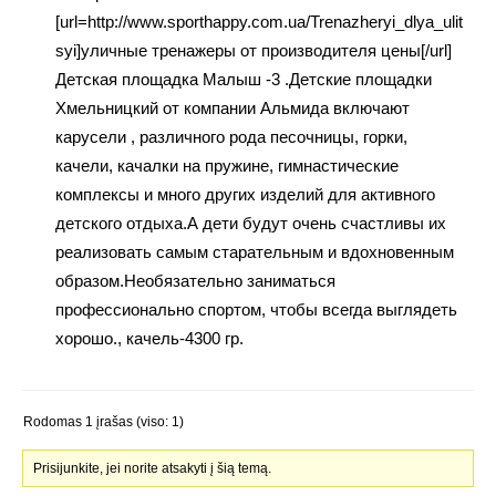
[url=http://www.sporthappy.com.ua/Trenazheryi_dlya_ulit
syi]уличные тренажеры от производителя цены[/url]
Детская площадка Малыш -3 .Детские площадки
Хмельницкий от компании Альмида включают
карусели , различного рода песочницы, горки,
качели, качалки на пружине, гимнастические
комплексы и много других изделий для активного
детского отдыха.А дети будут очень счастливы их
реализовать самым старательным и вдохновенным
образом.Необязательно заниматься
профессионально спортом, чтобы всегда выглядеть
хорошо., качель-4300 гр.
Rodomas 1 įrašas (viso: 1)
Prisijunkite, jei norite atsakyti į šią temą.