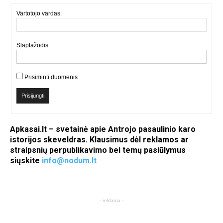
Vartotojo vardas:
Slaptažodis:
Prisiminti duomenis
Prisijungti
Apkasai.lt – svetainė apie Antrojo pasaulinio karo
istorijos skeveldras. Klausimus dėl reklamos ar
straipsnių perpublikavimo bei temų pasiūlymus
siųskite
info@nodum.lt
- reklama -