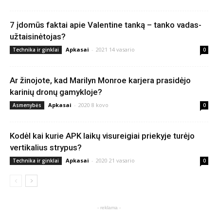
7 įdomūs faktai apie Valentine tanką – tanko vadas-
užtaisinėtojas?
Apkasai
-
2021 14 vasario
Technika ir ginklai
0
Ar žinojote, kad Marilyn Monroe karjera prasidėjo
karinių dronų gamykloje?
Apkasai
-
2020 8 kovo
Asmenybės
0
Kodėl kai kurie APK laikų visureigiai priekyje turėjo
vertikalius strypus?
Apkasai
-
2020 21 vasario
Technika ir ginklai
0
- reklama -