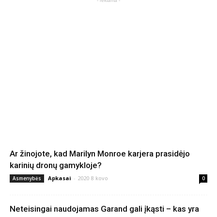
- reklama -
Ar žinojote, kad Marilyn Monroe karjera prasidėjo
karinių dronų gamykloje?
Apkasai
-
2020 8 kovo
Asmenybės
0
Neteisingai naudojamas Garand gali įkąsti – kas yra