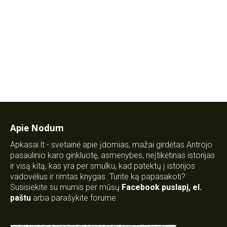
Apie Nodum
Apkasai.lt - svetainė apie įdomias, mažai girdėtas Antrojo
pasaulinio karo ginkluotę, asmenybes, neįtikėtinas istorijas
ir visą kitą, kas yra per smulku, kad patektų į istorijos
vadovėlius ir rimtas knygas. Turite ką papasakoti?
Susisiekite su mumis per mūsų
Facebook puslapį
,
el.
paštu
arba parašykite forume.