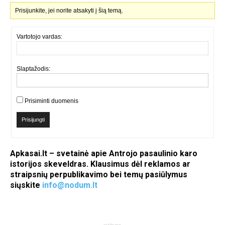
Prisijunkite, jei norite atsakyti į šią temą.
Vartotojo vardas:
Slaptažodis:
Prisiminti duomenis
Prisijungti
Apkasai.lt – svetainė apie Antrojo pasaulinio karo
istorijos skeveldras. Klausimus dėl reklamos ar
straipsnių perpublikavimo bei temų pasiūlymus
siųskite
info@nodum.lt