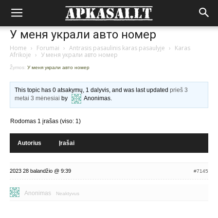
У меня украли авто номер
Home
›
Forumai
›
Antrasis pasaulinis karas pasaulyje
›
Karas
Afrikoje
›
У меня украли авто номер
Žymos:
У меня украли авто номер
This topic has 0 atsakymų, 1 dalyvis, and was last updated
prieš 3
metai 3 mėnesiai
by
Anonimas
.
Rodomas 1 įrašas (viso: 1)
Autorius
Įrašai
2023 28 balandžio @ 9:39
#7145
Anonimas
Neaktyvus