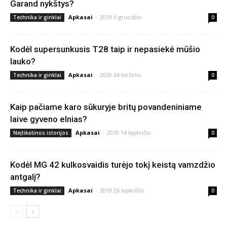
Garand nykštys?
Apkasai
-
2019 6 gruodžio
Technika ir ginklai
0
Kodėl supersunkusis T28 taip ir nepasiekė mūšio
lauko?
Apkasai
-
2020 24 birželio
Technika ir ginklai
0
Kaip pačiame karo sūkuryje britų povandeniniame
laive gyveno elnias?
Apkasai
-
2019 14 lapkričio
Neįtikėtinos istorijos
0
Kodėl MG 42 kulkosvaidis turėjo tokį keistą vamzdžio
antgalį?
Apkasai
-
2019 26 lapkričio
Technika ir ginklai
0