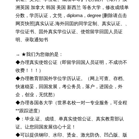
洲英国 加拿大 韩国 美国 新西兰 等各大学，修改成绩单
分数，学历认证，文凭，diploma，degree [删除请点击
网页快照]真实认证.海外回囯的同学定制、真实认证、、
学位证书、囯外真实学位认证、使馆留学回囯人员证
明、录取通知书
→ ★我们为您做的是：
◆办理真实使馆公证（即留学回国人员证明，不成功不
收费！！！）
◆办理教育部国外学位学历认证。（网上可查、存档、
快速稳妥，回国发展，考公务员，落户，进国企，外
企，创业，无忧愁）
◆办理各国各大学（世界名校一对一专业服务，可全程
**跟踪进度）
◆：毕业.证、成绩、单真实使馆公证、真实教育部认
证。让您回国发展信心十足！
◆可以提供钢印、水印、烫金、激光防伪、凹凸版、版