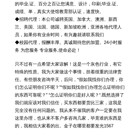
的毕业.证、百分之百让您满意、设计，印刷;毕业.证、
成绩、单，真实大使馆教育部认证，速度快。
◆招聘代理：本公司诚聘英国、加拿大、澳洲、新西
兰、美国、法国、德国、新加坡欧洲，亚洲各地代理人
员，如果你有业余时间，有兴趣就请联系我们
◆校园代理，报酬丰厚。真诚期待您的加盟。24小时服
务 为您服务 专业服务,使命必赴！
只不过有一点希望大家谅解！这是一个灰色行业，有它
特殊的性质。我为大家做这个事情，担着很重的法律责
任。有些朋友咨询半天，后问，“假如我找你们办理，你
们怎么证明你们不呢？”“假如我找你们办理怎么证明你们
的东西可靠呢？” “怎么证明你们是好人呢？“.既然选择了
我们就应该对我们信任，买东西都要货比三家，这我是
完全没有任何问题的。我从来不催我的客户一定要在我
这里办理，也从来不客户多咨询几家，毕竟谁的东西是
的，我相信大家看的出。金子在哪里都要发光1567