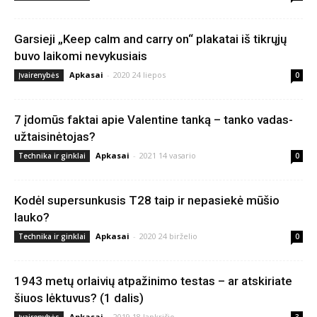
Garsieji „Keep calm and carry on“ plakatai iš tikrųjų
buvo laikomi nevykusiais
Apkasai
-
2020 24 liepos
Įvairenybės
0
7 įdomūs faktai apie Valentine tanką – tanko vadas-
užtaisinėtojas?
Apkasai
-
2021 14 vasario
Technika ir ginklai
0
Kodėl supersunkusis T28 taip ir nepasiekė mūšio
lauko?
Apkasai
-
2020 24 birželio
Technika ir ginklai
0
1943 metų orlaivių atpažinimo testas – ar atskiriate
šiuos lėktuvus? (1 dalis)
Apkasai
-
2019 18 lapkričio