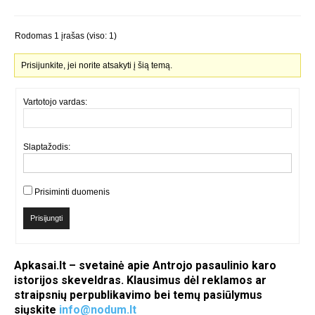
Rodomas 1 įrašas (viso: 1)
Prisijunkite, jei norite atsakyti į šią temą.
Vartotojo vardas:
Slaptažodis:
Prisiminti duomenis
Prisijungti
Apkasai.lt – svetainė apie Antrojo pasaulinio karo
istorijos skeveldras. Klausimus dėl reklamos ar
straipsnių perpublikavimo bei temų pasiūlymus
siųskite
info@nodum.lt