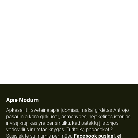
Apie Nodum
Apkasai.lt - svetainė apie įdomias, mažai girdėtas Antrojo
pasaulinio karo ginkluotę, asmenybes, neįtikėtinas istorijas
ir visą kitą, kas yra per smulku, kad patektų į istorijos
vadovėlius ir rimtas knygas. Turite ką papasakoti?
Susisiekite su mumis per mūsų
Facebook puslapį
,
el.