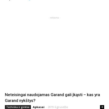
- reklama -
Neteisingai naudojamas Garand gali įkąsti – kas yra
Garand nykštys?
Apkasai
-
2019 6 gruodžio
Technika ir ginklai
0