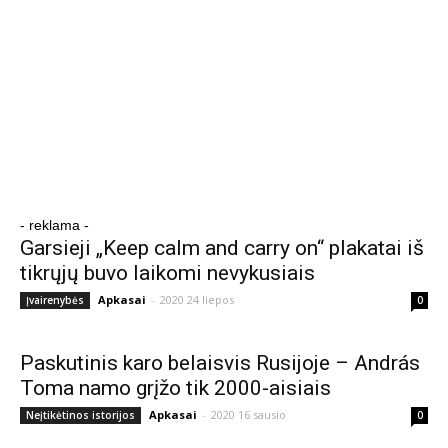
- reklama -
Garsieji „Keep calm and carry on“ plakatai iš
tikrųjų buvo laikomi nevykusiais
Apkasai
-
2020 24 liepos
Įvairenybės
0
Paskutinis karo belaisvis Rusijoje – András
Toma namo grįžo tik 2000-aisiais
Apkasai
-
2020 16 sausio
Neįtikėtinos istorijos
0