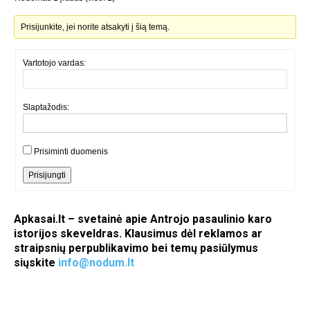
Prisijunkite, jei norite atsakyti į šią temą.
Vartotojo vardas:
Slaptažodis:
Prisiminti duomenis
Prisijungti
Apkasai.lt – svetainė apie Antrojo pasaulinio karo
istorijos skeveldras. Klausimus dėl reklamos ar
straipsnių perpublikavimo bei temų pasiūlymus
siųskite
info@nodum.lt