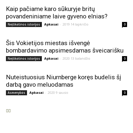
Kaip pačiame karo sūkuryje britų
povandeniniame laive gyveno elnias?
Apkasai
-
2019 14 lapkričio
Neįtikėtinos istorijos
0
Šis Vokietijos miestas išvengė
bombardavimo apsimesdamas šveicarišku
Apkasai
-
2020 13 balandžio
Neįtikėtinos istorijos
0
Nuteistuosius Niurnberge koręs budelis šį
darbą gavo meluodamas
Apkasai
-
2020 9 sausio
Asmenybės
0