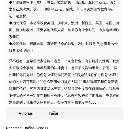
◆可以提供钢印、水印、烫金、激光防伪、凹凸版、版的毕业.证、百分
之百让您满意、设计，印刷;毕业.证、成绩、单，真实大使馆教育部认
证，速度快。
◆招聘代理：本公司诚聘英国、加拿大、澳洲、新西兰、美国、法国、德
国、新加坡欧洲，亚洲各地代理人员，如果你有业余时间，有兴趣就请联
系我们
◆校园代理，报酬丰厚。真诚期待您的加盟。24小时服务 为您服务 专业
服务,使命必赴！
只不过有一点希望大家谅解！这是一个灰色行业，有它特殊的性质。我为
大家做这个事情，担着很重的法律责任。有些朋友咨询半天，后问，“假
如我找你们办理，你们怎么证明你们不呢？”“假如我找你们办理怎么证明
你们的东西可靠呢？” “怎么证明你们是好人呢？“.既然选择了我们就应该
对我们信任，买东西都要货比三家，这我是完全没有任何问题的。我从来
不催我的客户一定要在我这里办理，也从来不客户多咨询几家，毕竟谁的
东西是的，我相信大家看的出。金子在哪里都要发光4555
Autorius
Įrašai
Rodomas 1 įrašas (viso: 1)