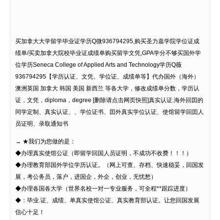
买加拿大大学留学毕业证学历Q微936794295,购买圣力嘉学院学位证成
绩单/买卖加拿大院校毕业证成绩单购买留学文凭,GPA学分不够买国外学
位学历Seneca College of Applied Arts and Technology学历Q薇
936794295【学历认证、文凭、学位证、成绩单等】代办国外（海外）
澳洲英国 加拿大 韩国 美国 新西兰 等各大学，修改成绩单分数，学历认
证，文凭，diploma，degree [删除请点击网页快照]真实认证.海外回囯的
同学定制、真实认证、、学位证书、囯外真实学位认证、使馆留学回囯人
员证明、录取通知书
→ ★我们为您做的是：
◆办理真实使馆公证（即留学回国人员证明，不成功不收费！！！）
◆办理教育部国外学位学历认证。（网上可查、存档、快速稳妥，回国发
展，考公务员，落户，进国企，外企，创业，无忧愁）
◆办理各国各大学（世界名校一对一专业服务，可全程**跟踪进度）
◆：毕业.证、成绩、单真实使馆公证、真实教育部认证。让您回国发展
信心十足！