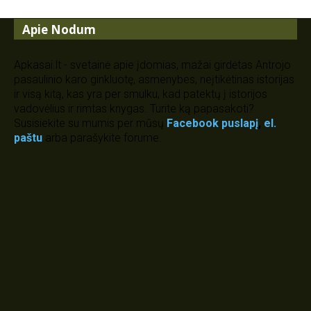
Apie Nodum
Apkasai.lt - svetainė apie įdomias, mažai girdėtas Antrojo
pasaulinio karo ginkluotę, asmenybes, neįtikėtinas istorijas
ir visą kitą, kas yra per smulku, kad patektų į istorijos
vadovėlius ir rimtas knygas. Turite ką papasakoti?
Susisiekite su mumis per mūsų
Facebook puslapį
,
el.
paštu
arba parašykite forume.