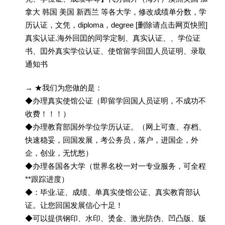
拿大 韩国 美国 新西兰 等各大学，修改成绩单分数，学
历认证，文凭，diploma，degree [删除请点击网页快照]
真实认证.海外回囯的同学定制、真实认证、、学位证
书、囯外真实学位认证、使馆留学回囯人员证明、录取
通知书
→ ★我们为您做的是：
◆办理真实使馆公证（即留学回国人员证明，不成功不
收费！！！）
◆办理教育部国外学位学历认证。（网上可查、存档、
快速稳妥，回国发展，考公务员，落户，进国企，外
企，创业，无忧愁）
◆办理各国各大学（世界名校一对一专业服务，可全程
**跟踪进度）
◆：毕业.证、成绩、单真实使馆公证、真实教育部认
证。让您回国发展信心十足！
◆可以提供钢印、水印、烫金、激光防伪、凹凸版、版