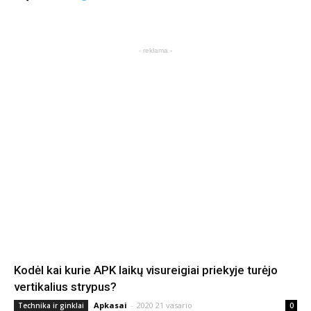
- reklama -
Kodėl kai kurie APK laikų visureigiai priekyje turėjo
vertikalius strypus?
Apkasai
-
2020 21 vasario
Technika ir ginklai
0