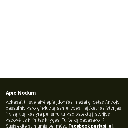
Apie Nodum
Apkasai.lt - svetainė apie įdomias, mažai girdėtas Antrojo
pasaulinio karo ginkluotę, asmenybes, neįtikėtinas istorijas
ir visą kitą, kas yra per smulku, kad patektų į istorijos
vadovėlius ir rimtas knygas. Turite ką papasakoti?
Susisiekite su mumis per mūsų
Facebook puslapį
,
el.