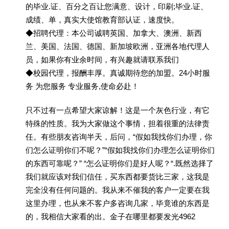
的毕业.证、百分之百让您满意、设计，印刷;毕业.证、
成绩、单，真实大使馆教育部认证，速度快。
◆招聘代理：本公司诚聘英国、加拿大、澳洲、新西
兰、美国、法国、德国、新加坡欧洲，亚洲各地代理人
员，如果你有业余时间，有兴趣就请联系我们
◆校园代理，报酬丰厚。真诚期待您的加盟。24小时服
务 为您服务 专业服务,使命必赴！
只不过有一点希望大家谅解！这是一个灰色行业，有它
特殊的性质。我为大家做这个事情，担着很重的法律责
任。有些朋友咨询半天，后问，“假如我找你们办理，你
们怎么证明你们不呢？”“假如我找你们办理怎么证明你们
的东西可靠呢？” “怎么证明你们是好人呢？“.既然选择了
我们就应该对我们信任，买东西都要货比三家，这我是
完全没有任何问题的。我从来不催我的客户一定要在我
这里办理，也从来不客户多咨询几家，毕竟谁的东西是
的，我相信大家看的出。金子在哪里都要发光4962