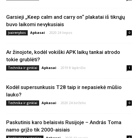
Garsieji „Keep calm and carry on“ plakatai iš tikrųjų
buvo laikomi nevykusiais
Apkasai
-
2020 24 liepos
Įvairenybės
0
Ar žinojote, kodėl vokiški APK laikų tankai atrodo
tokie grublėti?
Apkasai
-
2019 8 lapkričio
Technika ir ginklai
1
Kodėl supersunkusis T28 taip ir nepasiekė mūšio
lauko?
Apkasai
-
2020 24 birželio
Technika ir ginklai
0
Paskutinis karo belaisvis Rusijoje – András Toma
namo grįžo tik 2000-aisiais
Apkasai
-
2020 16 sausio