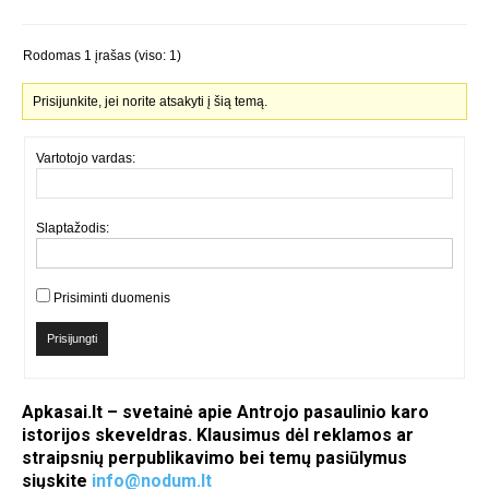
Rodomas 1 įrašas (viso: 1)
Prisijunkite, jei norite atsakyti į šią temą.
Vartotojo vardas:
Slaptažodis:
Prisiminti duomenis
Prisijungti
Apkasai.lt – svetainė apie Antrojo pasaulinio karo
istorijos skeveldras. Klausimus dėl reklamos ar
straipsnių perpublikavimo bei temų pasiūlymus
siųskite
info@nodum.lt