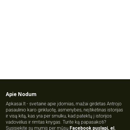
Apie Nodum
Apkasai.lt - svetainė apie įdomias, mažai girdėtas Antrojo
pasaulinio karo ginkluotę, asmenybes, neįtikėtinas istorijas
ir visą kitą, kas yra per smulku, kad patektų į istorijos
vadovėlius ir rimtas knygas. Turite ką papasakoti?
Susisiekite su mumis per mūsų
Facebook puslapį
,
el.