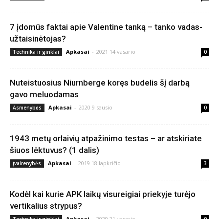
7 įdomūs faktai apie Valentine tanką – tanko vadas-
užtaisinėtojas?
Apkasai
-
2021 14 vasario
Technika ir ginklai
0
Nuteistuosius Niurnberge koręs budelis šį darbą
gavo meluodamas
Apkasai
-
2020 9 sausio
Asmenybės
0
1943 metų orlaivių atpažinimo testas – ar atskiriate
šiuos lėktuvus? (1 dalis)
Apkasai
-
2019 18 lapkričio
Įvairenybės
3
Kodėl kai kurie APK laikų visureigiai priekyje turėjo
vertikalius strypus?
Apkasai
-
2020 21 vasario