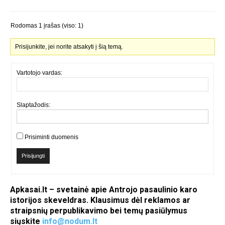
Rodomas 1 įrašas (viso: 1)
Prisijunkite, jei norite atsakyti į šią temą.
Vartotojo vardas:
Slaptažodis:
Prisiminti duomenis
Prisijungti
Apkasai.lt – svetainė apie Antrojo pasaulinio karo
istorijos skeveldras. Klausimus dėl reklamos ar
straipsnių perpublikavimo bei temų pasiūlymus
siųskite
info@nodum.lt