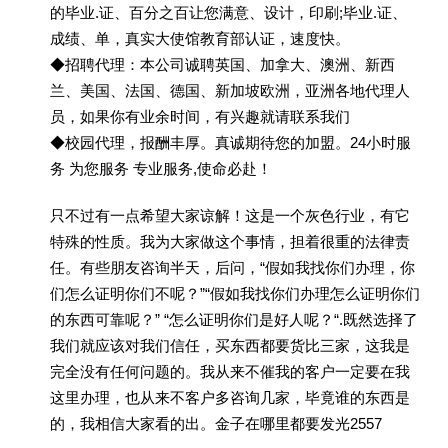
的毕业.证、百分之百让您满意、设计，印刷;毕业.证、
成绩、单，真实大使馆教育部认证，速度快。
◆招聘代理：本公司诚聘英国、加拿大、澳洲、新西
兰、美国、法国、德国、新加坡欧洲，亚洲各地代理人
员，如果你有业余时间，有兴趣就请联系我们
◆校园代理，报酬丰厚。真诚期待您的加盟。24小时服
务 为您服务 专业服务,使命必赴！
只不过有一点希望大家谅解！这是一个灰色行业，有它
特殊的性质。我为大家做这个事情，担着很重的法律责
任。有些朋友咨询半天，后问，“假如我找你们办理，你
们怎么证明你们不呢？”“假如我找你们办理怎么证明你们
的东西可靠呢？” “怎么证明你们是好人呢？“.既然选择了
我们就应该对我们信任，买东西都要货比三家，这我是
完全没有任何问题的。我从来不催我的客户一定要在我
这里办理，也从来不客户多咨询几家，毕竟谁的东西是
的，我相信大家看的出。金子在哪里都要发光2557