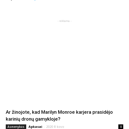
- reklama -
Ar žinojote, kad Marilyn Monroe karjera prasidėjo
karinių dronų gamykloje?
Apkasai
-
2020 8 kovo
Asmenybės
0