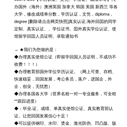
办国外（海外）澳洲英国 加拿大 韩国 美国 新西兰 等各
大学，修改成绩单分数，学历认证，文凭，diploma，
degree [删除请点击网页快照]真实认证.海外回囯的同学
定制、真实认证、、学位证书、囯外真实学位认证、使
馆留学回囯人员证明、录取通知书
→ ★我们为您做的是：
◆办理真实使馆公证（即留学回国人员证明，不成功不
收费！！！）
◆办理教育部国外学位学历认证。（网上可查、存档、
快速稳妥，回国发展，考公务员，落户，进国企，外
企，创业，无忧愁）
◆办理各国各大学（世界名校一对一专业服务，可全程
**跟踪进度）
◆：毕业.证、成绩、单真实使馆公证、真实教育部认
证。让您回国发展信心十足！
◆可以提供钢印、水印、烫金、激光防伪、凹凸版、版