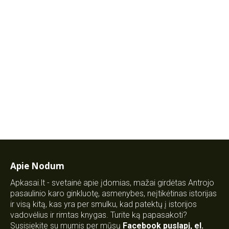
Apie Nodum
Apkasai.lt - svetainė apie įdomias, mažai girdėtas Antrojo
pasaulinio karo ginkluotę, asmenybes, neįtikėtinas istorijas
ir visą kitą, kas yra per smulku, kad patektų į istorijos
vadovėlius ir rimtas knygas. Turite ką papasakoti?
Susisiekite su mumis per mūsų
Facebook puslapį
,
el.