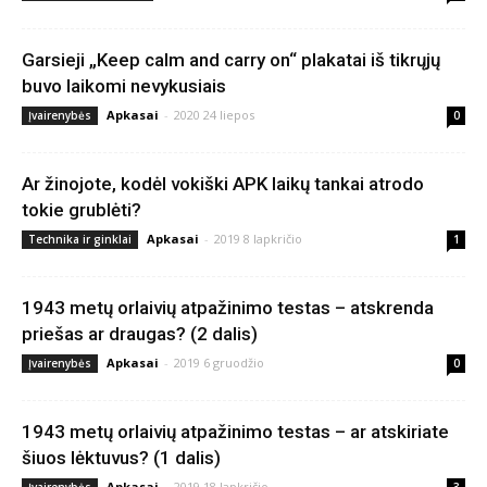
Garsieji „Keep calm and carry on“ plakatai iš tikrųjų
buvo laikomi nevykusiais
Apkasai
-
2020 24 liepos
Įvairenybės
0
Ar žinojote, kodėl vokiški APK laikų tankai atrodo
tokie grublėti?
Apkasai
-
2019 8 lapkričio
Technika ir ginklai
1
1943 metų orlaivių atpažinimo testas – atskrenda
priešas ar draugas? (2 dalis)
Apkasai
-
2019 6 gruodžio
Įvairenybės
0
1943 metų orlaivių atpažinimo testas – ar atskiriate
šiuos lėktuvus? (1 dalis)
Apkasai
-
2019 18 lapkričio