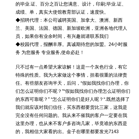
的毕业.证、百分之百让您满意、设计，印刷;毕业.证、
成绩、单，真实大使馆教育部认证，速度快。
◆招聘代理：本公司诚聘英国、加拿大、澳洲、新西
兰、美国、法国、德国、新加坡欧洲，亚洲各地代理人
员，如果你有业余时间，有兴趣就请联系我们
◆校园代理，报酬丰厚。真诚期待您的加盟。24小时服
务 为您服务 专业服务,使命必赴！
只不过有一点希望大家谅解！这是一个灰色行业，有它
特殊的性质。我为大家做这个事情，担着很重的法律责
任。有些朋友咨询半天，后问，“假如我找你们办理，你
们怎么证明你们不呢？”“假如我找你们办理怎么证明你们
的东西可靠呢？” “怎么证明你们是好人呢？“.既然选择了
我们就应该对我们信任，买东西都要货比三家，这我是
完全没有任何问题的。我从来不催我的客户一定要在我
这里办理，也从来不客户多咨询几家，毕竟谁的东西是
的，我相信大家看的出。金子在哪里都要发光7143