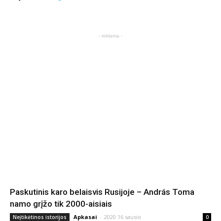
- reklama -
Paskutinis karo belaisvis Rusijoje – András Toma
namo grįžo tik 2000-aisiais
Apkasai
-
2020 16 sausio
Neįtikėtinos istorijos
0