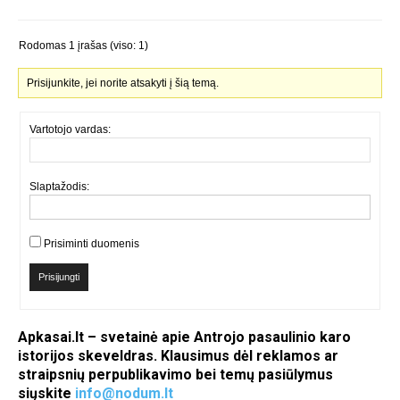
Rodomas 1 įrašas (viso: 1)
Prisijunkite, jei norite atsakyti į šią temą.
Vartotojo vardas:
Slaptažodis:
Prisiminti duomenis
Prisijungti
Apkasai.lt – svetainė apie Antrojo pasaulinio karo
istorijos skeveldras. Klausimus dėl reklamos ar
straipsnių perpublikavimo bei temų pasiūlymus
siųskite
info@nodum.lt