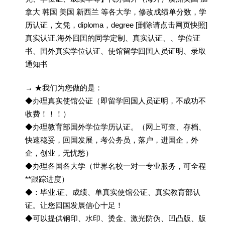
拿大 韩国 美国 新西兰 等各大学，修改成绩单分数，学
历认证，文凭，diploma，degree [删除请点击网页快照]
真实认证.海外回囯的同学定制、真实认证、、学位证
书、囯外真实学位认证、使馆留学回囯人员证明、录取
通知书
→ ★我们为您做的是：
◆办理真实使馆公证（即留学回国人员证明，不成功不
收费！！！）
◆办理教育部国外学位学历认证。（网上可查、存档、
快速稳妥，回国发展，考公务员，落户，进国企，外
企，创业，无忧愁）
◆办理各国各大学（世界名校一对一专业服务，可全程
**跟踪进度）
◆：毕业.证、成绩、单真实使馆公证、真实教育部认
证。让您回国发展信心十足！
◆可以提供钢印、水印、烫金、激光防伪、凹凸版、版