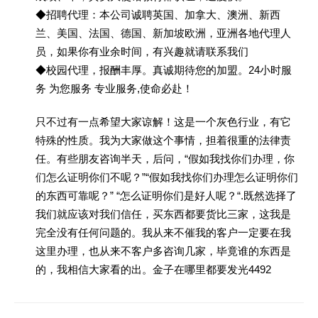
◆招聘代理：本公司诚聘英国、加拿大、澳洲、新西
兰、美国、法国、德国、新加坡欧洲，亚洲各地代理人
员，如果你有业余时间，有兴趣就请联系我们
◆校园代理，报酬丰厚。真诚期待您的加盟。24小时服
务 为您服务 专业服务,使命必赴！
只不过有一点希望大家谅解！这是一个灰色行业，有它
特殊的性质。我为大家做这个事情，担着很重的法律责
任。有些朋友咨询半天，后问，“假如我找你们办理，你
们怎么证明你们不呢？”“假如我找你们办理怎么证明你们
的东西可靠呢？” “怎么证明你们是好人呢？“.既然选择了
我们就应该对我们信任，买东西都要货比三家，这我是
完全没有任何问题的。我从来不催我的客户一定要在我
这里办理，也从来不客户多咨询几家，毕竟谁的东西是
的，我相信大家看的出。金子在哪里都要发光4492