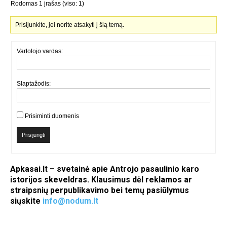
Rodomas 1 įrašas (viso: 1)
Prisijunkite, jei norite atsakyti į šią temą.
Vartotojo vardas:
Slaptažodis:
Prisiminti duomenis
Prisijungti
Apkasai.lt – svetainė apie Antrojo pasaulinio karo
istorijos skeveldras. Klausimus dėl reklamos ar
straipsnių perpublikavimo bei temų pasiūlymus
siųskite
info@nodum.lt