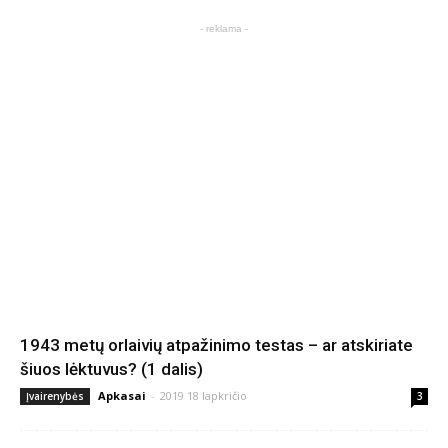
- reklama -
1943 metų orlaivių atpažinimo testas – ar atskiriate
šiuos lėktuvus? (1 dalis)
Apkasai
-
2019 18 lapkričio
Įvairenybės
3