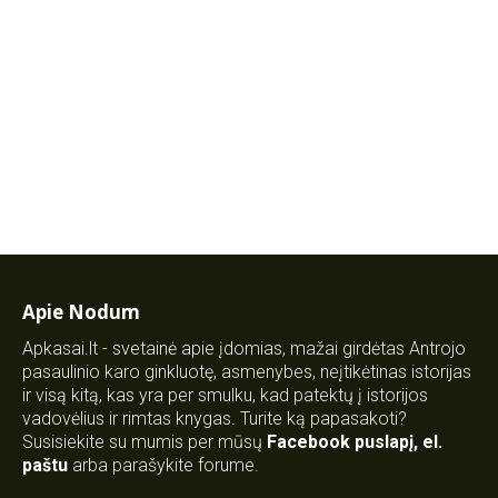
Apie Nodum
Apkasai.lt - svetainė apie įdomias, mažai girdėtas Antrojo
pasaulinio karo ginkluotę, asmenybes, neįtikėtinas istorijas
ir visą kitą, kas yra per smulku, kad patektų į istorijos
vadovėlius ir rimtas knygas. Turite ką papasakoti?
Susisiekite su mumis per mūsų
Facebook puslapį
,
el.
paštu
arba parašykite forume.