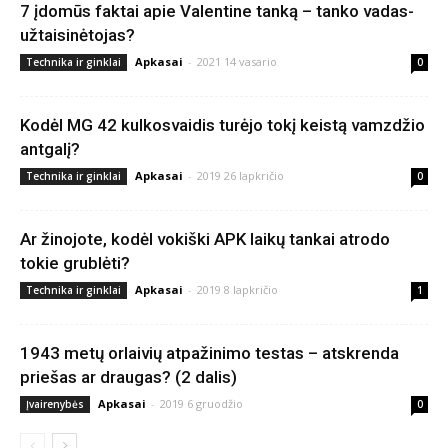
7 įdomūs faktai apie Valentine tanką – tanko vadas-
užtaisinėtojas?
Apkasai
-
2021 14 vasario
Technika ir ginklai
0
Kodėl MG 42 kulkosvaidis turėjo tokį keistą vamzdžio
antgalį?
Apkasai
-
2019 26 lapkričio
Technika ir ginklai
0
Ar žinojote, kodėl vokiški APK laikų tankai atrodo
tokie grublėti?
Apkasai
-
2019 8 lapkričio
Technika ir ginklai
1
1943 metų orlaivių atpažinimo testas – atskrenda
priešas ar draugas? (2 dalis)
Apkasai
-
2019 6 gruodžio
Įvairenybės
0