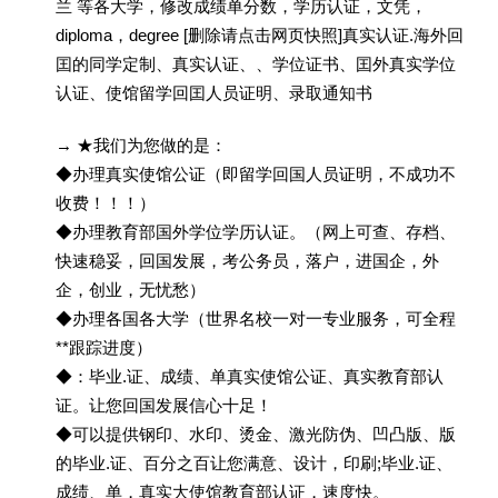
兰 等各大学，修改成绩单分数，学历认证，文凭，
diploma，degree [删除请点击网页快照]真实认证.海外回
囯的同学定制、真实认证、、学位证书、囯外真实学位
认证、使馆留学回囯人员证明、录取通知书
→ ★我们为您做的是：
◆办理真实使馆公证（即留学回国人员证明，不成功不
收费！！！）
◆办理教育部国外学位学历认证。（网上可查、存档、
快速稳妥，回国发展，考公务员，落户，进国企，外
企，创业，无忧愁）
◆办理各国各大学（世界名校一对一专业服务，可全程
**跟踪进度）
◆：毕业.证、成绩、单真实使馆公证、真实教育部认
证。让您回国发展信心十足！
◆可以提供钢印、水印、烫金、激光防伪、凹凸版、版
的毕业.证、百分之百让您满意、设计，印刷;毕业.证、
成绩、单，真实大使馆教育部认证，速度快。