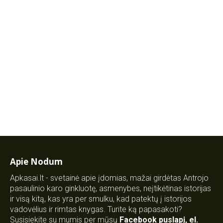
Apie Nodum
Apkasai.lt - svetainė apie įdomias, mažai girdėtas Antrojo
pasaulinio karo ginkluotę, asmenybes, neįtikėtinas istorijas
ir visą kitą, kas yra per smulku, kad patektų į istorijos
vadovėlius ir rimtas knygas. Turite ką papasakoti?
Susisiekite su mumis per mūsų
Facebook puslapį
,
el.