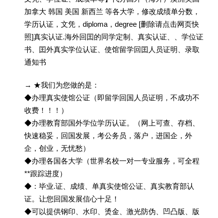
加拿大 韩国 美国 新西兰 等各大学，修改成绩单分数，
学历认证，文凭，diploma，degree [删除请点击网页快
照]真实认证.海外回囯的同学定制、真实认证、、学位证
书、囯外真实学位认证、使馆留学回囯人员证明、录取
通知书
→ ★我们为您做的是：
◆办理真实使馆公证（即留学回国人员证明，不成功不
收费！！！）
◆办理教育部国外学位学历认证。（网上可查、存档、
快速稳妥，回国发展，考公务员，落户，进国企，外
企，创业，无忧愁）
◆办理各国各大学（世界名校一对一专业服务，可全程
**跟踪进度）
◆：毕业.证、成绩、单真实使馆公证、真实教育部认
证。让您回国发展信心十足！
◆可以提供钢印、水印、烫金、激光防伪、凹凸版、版