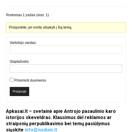
Rodomas 1 įrašas (viso: 1)
Prisijunkite, jei norite atsakyti į šią temą.
Vartotojo vardas:
Slaptažodis:
Prisiminti duomenis
Prisijungti
Apkasai.lt – svetainė apie Antrojo pasaulinio karo
istorijos skeveldras. Klausimus dėl reklamos ar
straipsnių perpublikavimo bei temų pasiūlymus
siųskite
info@nodum.lt