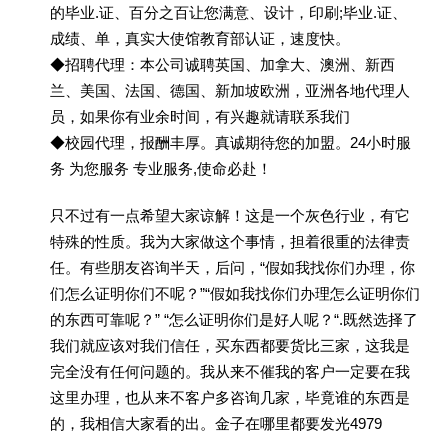
的毕业.证、百分之百让您满意、设计，印刷;毕业.证、
成绩、单，真实大使馆教育部认证，速度快。
◆招聘代理：本公司诚聘英国、加拿大、澳洲、新西
兰、美国、法国、德国、新加坡欧洲，亚洲各地代理人
员，如果你有业余时间，有兴趣就请联系我们
◆校园代理，报酬丰厚。真诚期待您的加盟。24小时服
务 为您服务 专业服务,使命必赴！
只不过有一点希望大家谅解！这是一个灰色行业，有它
特殊的性质。我为大家做这个事情，担着很重的法律责
任。有些朋友咨询半天，后问，“假如我找你们办理，你
们怎么证明你们不呢？”“假如我找你们办理怎么证明你们
的东西可靠呢？” “怎么证明你们是好人呢？“.既然选择了
我们就应该对我们信任，买东西都要货比三家，这我是
完全没有任何问题的。我从来不催我的客户一定要在我
这里办理，也从来不客户多咨询几家，毕竟谁的东西是
的，我相信大家看的出。金子在哪里都要发光4979