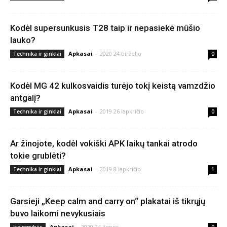
Kodėl supersunkusis T28 taip ir nepasiekė mūšio
lauko?
Apkasai
-
2020 24 birželio
Technika ir ginklai
0
Kodėl MG 42 kulkosvaidis turėjo tokį keistą vamzdžio
antgalį?
Apkasai
-
2019 26 lapkričio
Technika ir ginklai
0
Ar žinojote, kodėl vokiški APK laikų tankai atrodo
tokie grublėti?
Apkasai
-
2019 8 lapkričio
Technika ir ginklai
1
Garsieji „Keep calm and carry on“ plakatai iš tikrųjų
buvo laikomi nevykusiais
Apkasai
-
2020 24 liepos