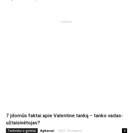
- reklama -
7 įdomūs faktai apie Valentine tanką – tanko vadas-
užtaisinėtojas?
Apkasai
-
2021 14 vasario
Technika ir ginklai
0